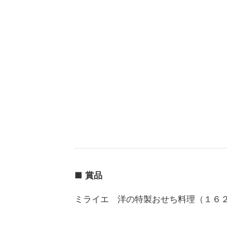
■
賞品
ミライエ 洋の特製おせち料理（１６