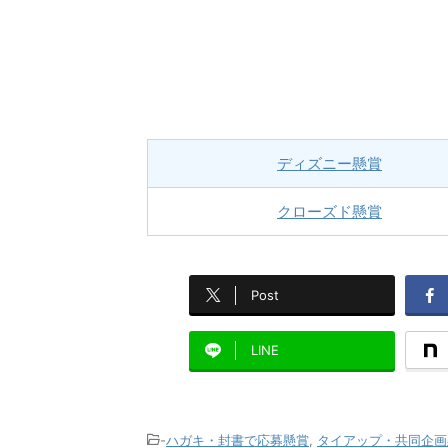
ディズニー懸賞
クローズド懸賞
Post
LINE
-
ハガキ・封書で応募懸賞
,
タイアップ・共同企画