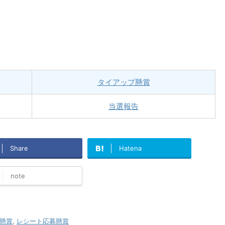
タイアップ懸賞
当選報告
Share
Hatena
note
懸賞
,
レシート応募懸賞