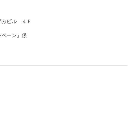
ずみビル ４Ｆ
ンペーン」係