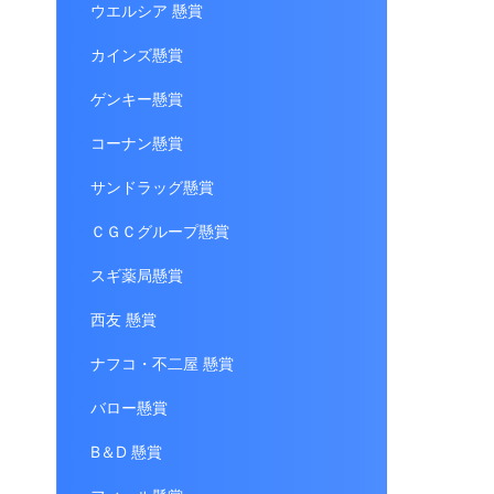
ウエルシア 懸賞
カインズ懸賞
ゲンキー懸賞
コーナン懸賞
サンドラッグ懸賞
ＣＧＣグループ懸賞
スギ薬局懸賞
西友 懸賞
ナフコ・不二屋 懸賞
バロー懸賞
B＆D 懸賞