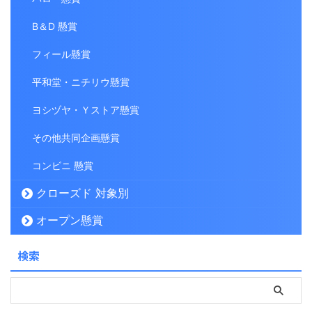
B＆D 懸賞
フィール懸賞
平和堂・ニチリウ懸賞
ヨシヅヤ・Ｙストア懸賞
その他共同企画懸賞
コンビニ 懸賞
クローズド 対象別
オープン懸賞
検索