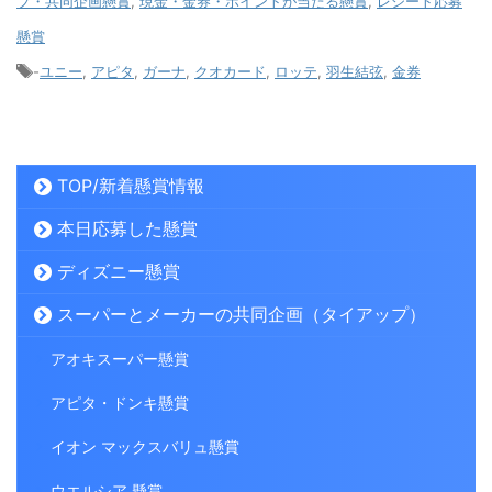
プ・共同企画懸賞
,
現金・金券・ポイントが当たる懸賞
,
レシート応募
懸賞
-
ユニー
,
アピタ
,
ガーナ
,
クオカード
,
ロッテ
,
羽生結弦
,
金券
TOP/新着懸賞情報
本日応募した懸賞
ディズニー懸賞
スーパーとメーカーの共同企画（タイアップ）
アオキスーパー懸賞
アピタ・ドンキ懸賞
イオン マックスバリュ懸賞
ウエルシア 懸賞