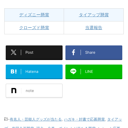
ディズニー懸賞
タイアップ懸賞
クローズド懸賞
当選報告
Post
Share
Hatena
LINE
note
-
有名人・芸能人グッズが当たる
,
ハガキ・封書で応募懸賞
,
タイアッ