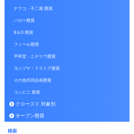
ナフコ・不二屋 懸賞
バロー懸賞
B＆D 懸賞
フィール懸賞
平和堂・ニチリウ懸賞
ヨシヅヤ・Ｙストア懸賞
その他共同企画懸賞
コンビニ 懸賞
クローズド 対象別
オープン懸賞
検索