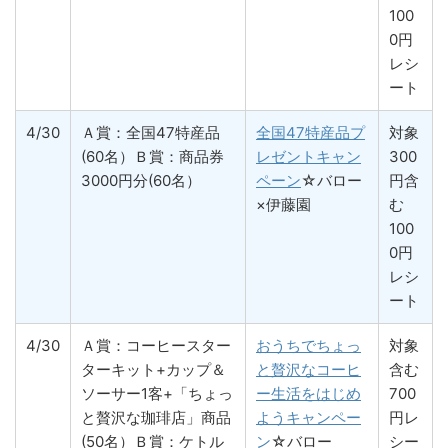
100
0円
レシ
ート
4/30
Ａ賞：全国47特産品
全国47特産品プ
対象
(60名）Ｂ賞：商品券
レゼントキャン
300
3000円分(60名）
ペーン
☆バロー
円含
×伊藤園
む
100
0円
レシ
ート
4/30
Ａ賞：コーヒースター
おうちでちょっ
対象
ターキット+カップ＆
と贅沢なコーヒ
含む
ソーサー1客+「ちょっ
ー生活をはじめ
700
と贅沢な珈琲店」商品
ようキャンペー
円レ
(50名）Ｂ賞：ケトル
ン
☆バロー
シー