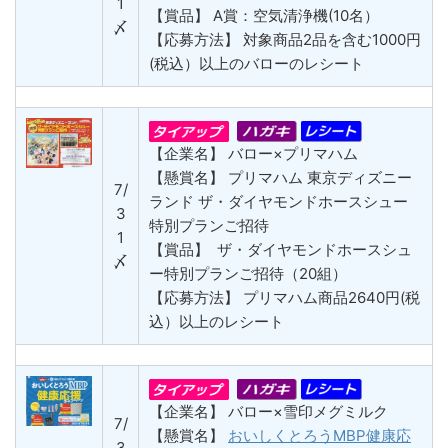
1
【賞品】 A賞：空気清浄機(10名）
〆
【応募方法】 対象商品2品を含む1000円
(税込）以上のバローのレシート
【企業名】 バロー×プリマハム
【懸賞名】 プリマハム 東京ディズニー
7/
ランド ザ・ダイヤモンドホースシュー
3
特別プランご招待
1
【賞品】 ザ・ダイヤモンドホースシュ
〆
ー特別プランご招待（20組）
【応募方法】 プリマハム商品2640円(税
込）以上のレシート
【企業名】 バロー×雪印メグミルク
7/
【懸賞名】
おいしくとろうMBP健康応
3