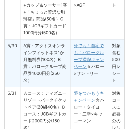
+カップ＆ソーサー1客
×AGF
ト
+「ちょっと贅沢な珈
琲店」商品(50名）C
賞：JCBギフトカード
1000円分(500名）
5/30
A賞：アクトスオンラ
外でも！自宅で
対象
インフィットネス1か
も！バローグル
含む
月無料券(100名）B
ープ満喫キャン
500
賞：バローグループ商
ペーン
☆バロー
円レ
品券1000円分(250
×サントリー
シー
名）
ト
5/31
Ａコース：ディズニー
夢をつかもうキ
対象
リゾートパークチケッ
ャンペーン
☆バ
コー
トペア(20組40名）Ｂ
ロー・タイヨ
スに
コース：JCBギフトカ
ー・三幸×キッ
必要
ード2000円分(150
コーマン
分の
名）
レシ