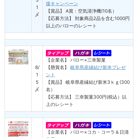
援キャンペーン
1
【賞品】 A賞：空気清浄機(10名）
〆
【応募方法】 対象商品2品を含む1000円
以上のバローのレシート
【企業名】 バロー×三幸製菓
8/
【懸賞名】
岐阜県産縁結び新米プレゼ
1
ント
5
【賞品】 岐阜県産縁結び新米3ｋｇ(300
〆
名）
【応募方法】 三幸製菓300円(税込）以
上のレシート
【企業名】 バロー×コカ・コーラ＆日清