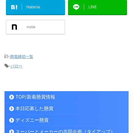
Hatena
LINE
note
-
懸賞締切一覧
-
バロー
TOP/新着懸賞情報
本日応募した懸賞
ディズニー懸賞
スーパーとメーカーの共同企画（タイアップ）