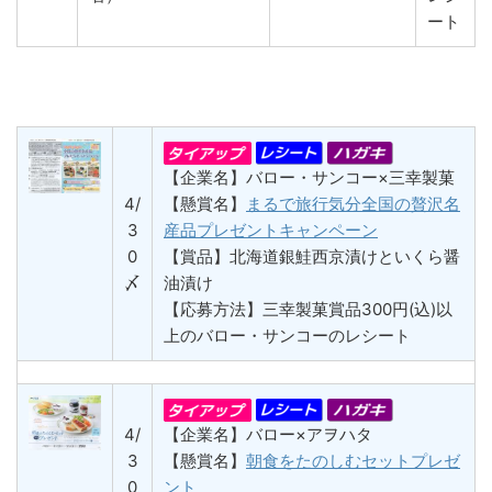
ート
【企業名】バロー・サンコー×三幸製菓
4/
【懸賞名】
まるで旅行気分全国の贅沢名
3
産品プレゼントキャンペーン
0
【賞品】北海道銀鮭西京漬けといくら醤
〆
油漬け
【応募方法】三幸製菓賞品300円(込)以
上のバロー・サンコーのレシート
4/
【企業名】バロー×アヲハタ
3
【懸賞名】
朝食をたのしむセットプレゼ
0
ント