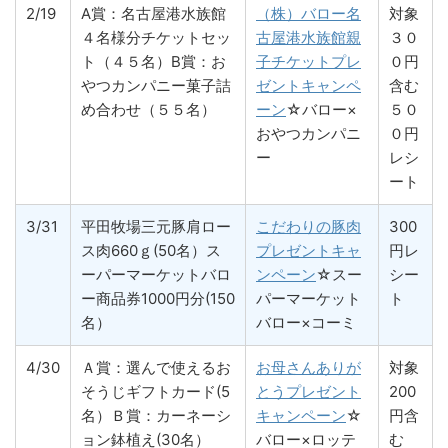
2/19
A賞：名古屋港水族館
（株）バロー名
対象
４名様分チケットセッ
古屋港水族館親
３０
ト（４５名）B賞：お
子チケットプレ
０円
やつカンパニー菓子詰
ゼントキャンペ
含む
め合わせ（５５名）
ーン
☆バロー×
５０
おやつカンパニ
０円
ー
レシ
ート
3/31
平田牧場三元豚肩ロー
こだわりの豚肉
300
ス肉660ｇ(50名）ス
プレゼントキャ
円レ
ーパーマーケットバロ
ンペーン
☆スー
シー
ー商品券1000円分(150
パーマーケット
ト
名）
バロー×コーミ
4/30
Ａ賞：選んで使えるお
お母さんありが
対象
そうじギフトカード(5
とうプレゼント
200
名）Ｂ賞：カーネーシ
キャンペーン
☆
円含
ョン鉢植え(30名）
バロー×ロッテ
む