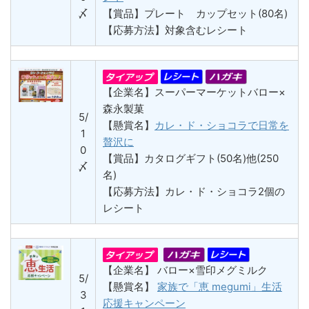
〆
【賞品】プレート カップセット(80名)
【応募方法】対象含むレシート
【企業名】スーパーマーケットバロー×
森永製菓
5/
【懸賞名】
カレ・ド・ショコラで日常を
1
贅沢に
0
【賞品】カタログギフト(50名)他(250
〆
名)
【応募方法】カレ・ド・ショコラ2個の
レシート
【企業名】 バロー×雪印メグミルク
5/
【懸賞名】
家族で「恵 megumi」生活
3
応援キャンペーン