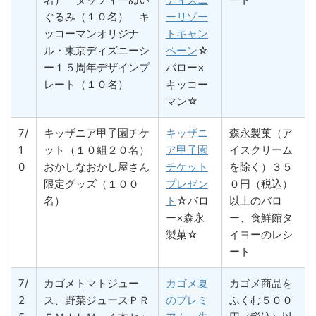
ぐるみ（１０名） キ
ーリゾー
ッコーマンオリジナ
トキャン
ル・東京ディズニーシ
ペーン
☆
ー１５周年デザインプ
バロー×
レート（１０名）
キッコー
マン☆
7/
キッザニア甲子園チケ
キッザニ
森永製菓（ア
1
ット（１０組２０名）
ア甲子園
イスクリーム
0
おかしなおかし屋さん
チケット
を除く）３５
限定グッズ（１００
プレゼン
０円（税込）
名）
ト
☆バロ
以上のバロ
ー×森永
ー、食鮮館タ
製菓☆
イヨーのレシ
ート
7/
カゴメトマトジュー
カゴメ夏
カゴメ商品を
2
ス、野菜ジュースＰＲ
のプレミ
ふくむ５００