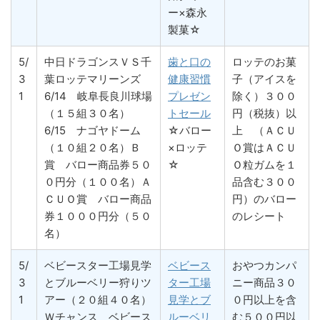
ー×森永
製菓☆
5/
中日ドラゴンスＶＳ千
歯と口の
ロッテのお菓
3
葉ロッテマリーンズ
健康習慣
子（アイスを
1
6/14 岐阜長良川球場
プレゼン
除く）３００
（１５組３０名）
トセール
円（税抜）以
6/15 ナゴヤドーム
☆バロー
上 （ＡＣＵ
（１０組２０名）Ｂ
×ロッテ
Ｏ賞はＡＣＵ
賞 バロー商品券５０
☆
Ｏ粒ガムを１
０円分（１００名）Ａ
品含む３００
ＣＵＯ賞 バロー商品
円）のバロー
券１０００円分（５０
のレシート
名）
5/
ベビースター工場見学
ベビース
おやつカンパ
3
とブルーベリー狩りツ
ター工場
ニー商品３０
1
アー（２０組４０名）
見学とブ
０円以上を含
Ｗチャンス ベビース
ルーベリ
む５００円以