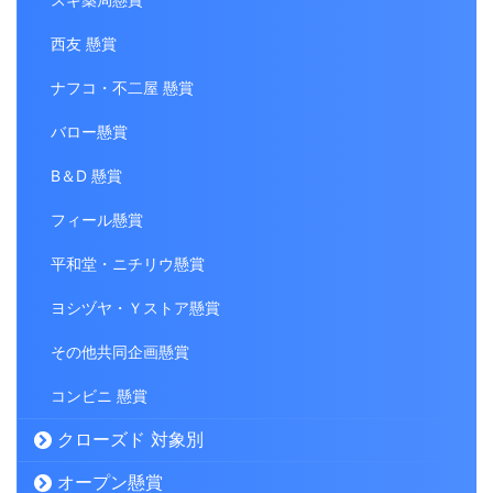
西友 懸賞
ナフコ・不二屋 懸賞
バロー懸賞
B＆D 懸賞
フィール懸賞
平和堂・ニチリウ懸賞
ヨシヅヤ・Ｙストア懸賞
その他共同企画懸賞
コンビニ 懸賞
クローズド 対象別
オープン懸賞