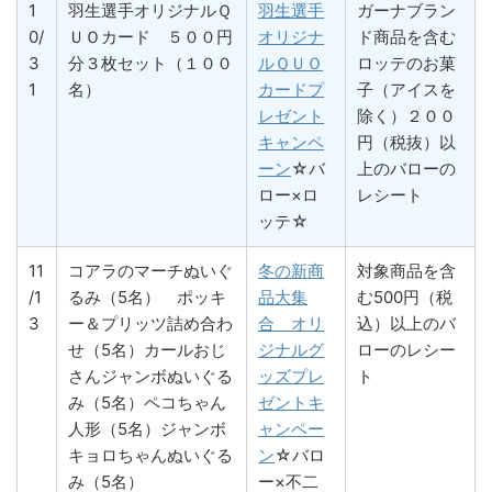
1
羽生選手オリジナルＱ
羽生選手
ガーナブラン
0/
ＵＯカード ５００円
オリジナ
ド商品を含む
3
分３枚セット（１００
ルＱＵＯ
ロッテのお菓
1
名）
カードプ
子（アイスを
レゼント
除く）２００
キャンペ
円（税抜）以
ーン
☆バ
上のバローの
ロー×ロ
レシート
ッテ☆
11
コアラのマーチぬいぐ
冬の新商
対象商品を含
/1
るみ（5名） ポッキ
品大集
む500円（税
3
ー＆プリッツ詰め合わ
合 オリ
込）以上のバ
せ（5名）カールおじ
ジナルグ
ローのレシー
さんジャンボぬいぐる
ッズプレ
ト
み（5名）ペコちゃん
ゼントキ
人形（5名）ジャンボ
ャンペー
キョロちゃんぬいぐる
ン
☆バロ
み（5名）
ー×不二