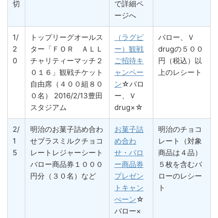
切
で詳細ペ
ージへ
1/
トップリーグオールス
（ラグビ
バロー、Ｖ
2
ター「ＦＯＲ ＡＬＬ
ー）観戦
drugの５００
0
チャリティーマッチ２
ご招待キ
円（税込）以
０１６」観戦チケット
ャンペー
上のレシート
自由席（４００組８０
ン
☆バロ
０名） 2016/2/13豊田
ー、Ｖ
スタジアム
drug×☆
2/
明治のお菓子詰め合わ
お菓子詰
明治のチョコ
1
せプラスミルクチョコ
め合わ
レート（対象
5
レートレジャーシート
せ・バロ
商品は４品）
バロー商品券１０００
ー商品券
５枚を含むバ
円分（３０名）など
プレゼン
ローのレシー
トキャン
ト
ぺーン
☆
バロー×