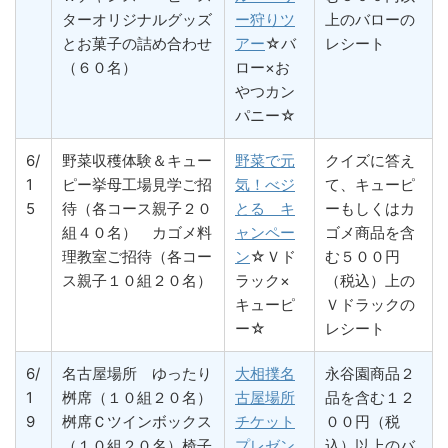
ターオリジナルグッズ
ー狩りツ
上のバローの
とお菓子の詰め合わせ
アー
☆バ
レシート
（６０名）
ロー×お
やつカン
パニー☆
6/
野菜収穫体験＆キュー
野菜で元
クイズに答え
1
ピー挙母工場見学ご招
気！べジ
て、キューピ
5
待（各コース親子２０
とる キ
ーもしくはカ
組４０名） カゴメ料
ャンペー
ゴメ商品を含
理教室ご招待（各コー
ン
☆Ｖド
む５００円
ス親子１０組２０名）
ラック×
（税込）上の
キューピ
Ｖドラックの
ー☆
レシート
6/
名古屋場所 ゆったり
大相撲名
永谷園商品２
1
桝席（１０組２０名）
古屋場所
品を含む１２
9
桝席Ｃツインボックス
チケット
００円（税
（１０組２０名）椅子
プレゼン
込）以上のバ