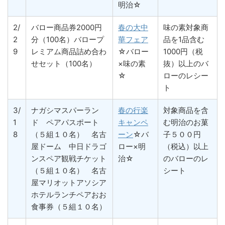
明治☆
2/
バロー商品券2000円
春の大中
味の素対象商
2
分（100名）バロープ
華フェア
品を1品含む
9
レミアム商品詰め合わ
☆バロー
1000円（税
せセット（100名）
×味の素
抜）以上のバ
☆
ローのレシー
ト
3/
ナガシマスパーラン
春の行楽
対象商品を含
1
ド ペアパスポート
キャンペ
む明治のお菓
8
（５組１０名） 名古
ーン
☆バ
子５００円
屋ドーム 中日ドラゴ
ロー×明
（税込）以上
ンスペア観戦チケット
治☆
のバローのレ
（５組１０名） 名古
シート
屋マリオットアソシア
ホテルランチペアおお
食事券（５組１０名）