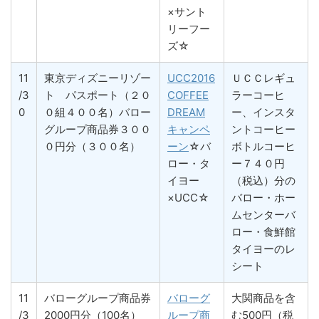
×サント
リーフー
ズ☆
11
東京ディズニーリゾー
UCC2016
ＵＣＣレギュ
/3
ト パスポート（２０
COFFEE
ラーコーヒ
0
０組４００名）バロー
DREAM
ー、インスタ
グループ商品券３００
キャンペ
ントコーヒー
０円分（３００名）
ーン
☆バ
ボトルコーヒ
ロー・タ
ー７４０円
イヨー
（税込）分の
×UCC☆
バロー・ホー
ムセンターバ
ロー・食鮮館
タイヨーのレ
シート
11
バローグループ商品券
バローグ
大関商品を含
/3
2000円分（100名）
ループ商
む500円（税