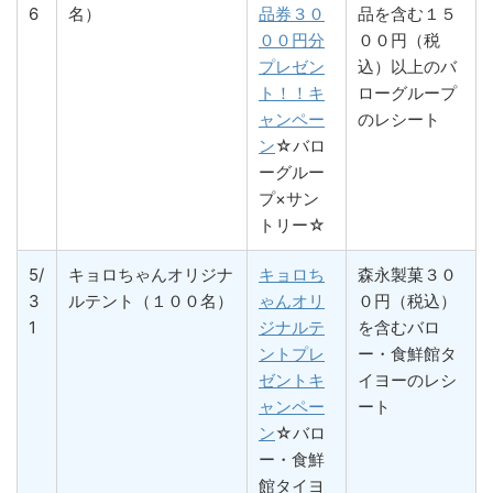
6
名）
品券３０
品を含む１５
００円分
００円（税
プレゼン
込）以上のバ
ト！！キ
ローグループ
ャンペー
のレシート
ン
☆バロ
ーグルー
プ×サン
トリー☆
5/
キョロちゃんオリジナ
キョロち
森永製菓３０
3
ルテント（１００名）
ゃんオリ
０円（税込）
1
ジナルテ
を含むバロ
ントプレ
ー・食鮮館タ
ゼントキ
イヨーのレシ
ャンペー
ート
ン
☆バロ
ー・食鮮
館タイヨ