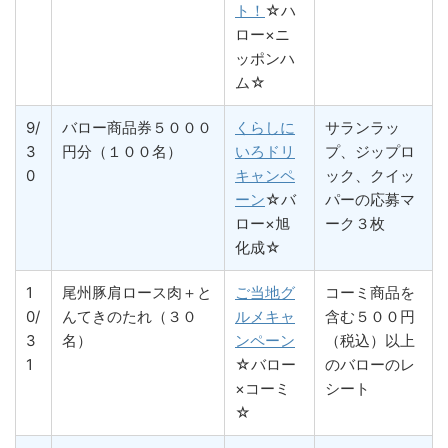
ト！
☆ハ
ロー×ニ
ッポンハ
ム☆
9/
バロー商品券５０００
くらしに
サランラッ
3
円分（１００名）
いろドリ
プ、ジップロ
0
キャンペ
ック、クイッ
ーン
☆バ
パーの応募マ
ロー×旭
ーク３枚
化成☆
1
尾州豚肩ロース肉＋と
ご当地グ
コーミ商品を
0/
んてきのたれ（３０
ルメキャ
含む５００円
3
名）
ンペーン
（税込）以上
1
☆バロー
のバローのレ
×コーミ
シート
☆