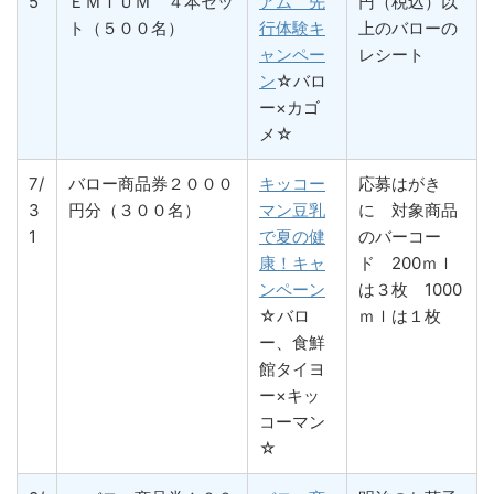
5
ＥＭＩＵＭ ４本セッ
アム 先
円（税込）以
ト（５００名）
行体験キ
上のバローの
ャンペー
レシート
ン
☆バロ
ー×カゴ
メ☆
7/
バロー商品券２０００
キッコー
応募はがき
3
円分（３００名）
マン豆乳
に 対象商品
1
で夏の健
のバーコー
康！キャ
ド 200ｍｌ
ンペーン
は３枚 1000
☆バロ
ｍｌは１枚
ー、食鮮
館タイヨ
ー×キッ
コーマン
☆