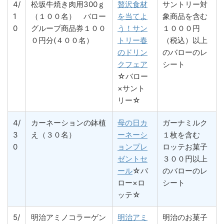
4/
松坂牛焼き肉用300ｇ
贅沢食材
サントリー対
1
（１００名） バロー
を当てよ
象商品を含む
0
グループ商品券１００
う！サン
１０００円
０円分(４００名）
トリー春
（税込）以上
のドリン
のバローのレ
クフェア
シート
☆バロー
×サント
リー☆
4/
カーネーションの鉢植
母の日カ
ガーナミルク
3
え（３０名）
ーネーシ
１枚を含む
0
ョンプレ
ロッテお菓子
ゼントセ
３００円以上
ール
☆バ
のバローのレ
ロー×ロ
シート
ッテ☆
5/
明治アミノコラーゲン
明治アミ
明治のお菓子