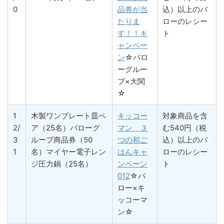
0
品券が当
込）以上のバ
たりま
ローのレシー
す！！キ
ト
ャンペー
ン
☆バロ
ーグルー
プ×大関
☆
1
木製ワンプレート皿ペ
キッコー
対象商品を含
2/
ア（25名）バローグ
マン ３
む540円（税
3
ループ商品券（50
つの和ご
込）以上のバ
1
名）マイヤー電子レン
はんキャ
ローのレシー
ジ圧力鍋（25名）
ンペーン
ト
012
☆バ
ロー×キ
ッコーマ
ン☆