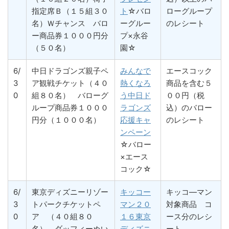
指定席Ｂ（１５組３０
ト
☆バロ
ローグループ
名）Ｗチャンス バロ
ーグルー
のレシート
ー商品券１０００円分
プ×永谷
（５０名）
園☆
6/
中日ドラゴンズ親子ペ
みんなで
エースコック
3
ア観戦チケット（４０
熱くなろ
商品を含む５
0
組８０名） バローグ
う中日ド
００円（税
ループ商品券１０００
ラゴンズ
込）のバロー
円分（１０００名）
応援キャ
のレシート
ンペーン
☆バロー
×エース
コック☆
6/
東京ディズニーリゾー
キッコー
キッコ―マン
3
トパークチケットペ
マン２０
対象商品 コ
0
ア （４０組８０
１６東京
ース分のレシ
名） ダッフィーぬい
ディズニ
ート