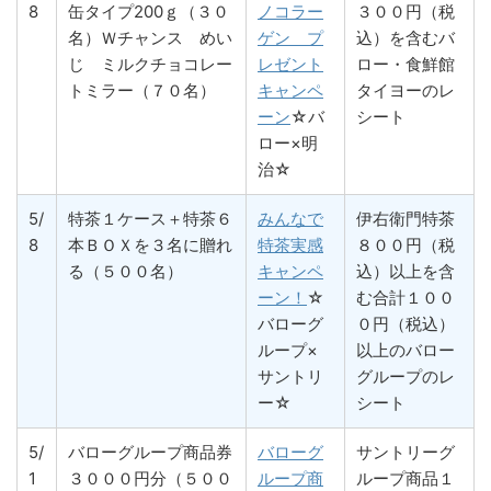
8
缶タイプ200ｇ（３０
ノコラー
３００円（税
名）Ｗチャンス めい
ゲン プ
込）を含むバ
じ ミルクチョコレー
レゼント
ロー・食鮮館
トミラー（７０名）
キャンペ
タイヨーのレ
ーン
☆バ
シート
ロー×明
治☆
5/
特茶１ケース＋特茶６
みんなで
伊右衛門特茶
8
本ＢＯＸを３名に贈れ
特茶実感
８００円（税
る（５００名）
キャンペ
込）以上を含
ーン！
☆
む合計１００
バローグ
０円（税込）
ループ×
以上のバロー
サントリ
グループのレ
ー☆
シート
5/
バローグループ商品券
バローグ
サントリーグ
1
３０００円分（５００
ループ商
ループ商品１