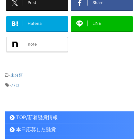
Post
Share
Hatena
LINE
note
-
未分類
-
バロー
TOP/新着懸賞情報
本日応募した懸賞