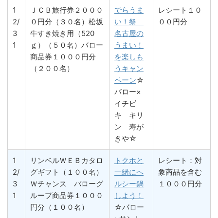
1
ＪＣＢ旅行券２０００
でらうま
レシート１０
2/
０円分（３０名）松坂
い！祭
００円分
3
牛すき焼き用（520
名古屋の
1
ｇ）（５０名）バロー
うまい！
商品券１０００円分
を楽しも
（２００名）
うキャン
ペーン
☆
バロー×
イチビ
キ キリ
ン 寿が
きや☆
1
リンベルＷＥＢカタロ
トクホと
レシート：対
2/
グギフト（１００名）
一緒にヘ
象商品を含む
3
Ｗチャンス バローグ
ルシー鍋
１０００円分
1
ループ商品券１０００
しよう！
円分（１００名）
☆バロー