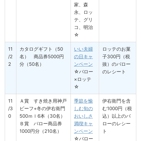
家、森
永、ロッ
テ、グリ
コ、明治
☆
11
カタログギフト（50
いい夫婦
ロッテのお菓
/2
名） 商品券5000円
の日キャ
子300円（税
2
分（50名）
ンペーン
抜）のバロー
☆バロー
のレシート
×ロッテ
☆
11
Ａ賞 すき焼き用神戸
季節を愉
伊右衛門を含
/3
ビーフ+冬の伊右衛門
しむ旬の
む1000円（税
0
500ｍｌ6本（30名）
おいしさ
込）以上のバ
Ｂ賞 バロー商品券
満喫キャ
ローのレシー
1000円分（210名）
ンペーン
ト
☆バロー