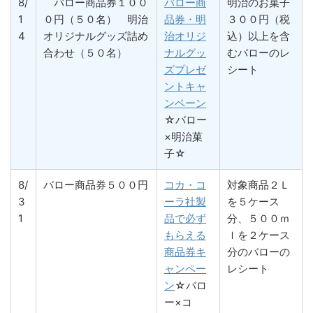
8/
バロー商品券１００
バロー商
明治のお菓子
1
０円（５０名） 明治
品券・明
３００円（税
4
オリジナルグッズ詰め
治オリジ
込）以上を含
合わせ（５０名）
ナルグッ
むバローのレ
ズプレゼ
シート
ントキャ
ンペーン
☆バロー
×明治菓
子☆
8/
バロー商品券５００円
コカ・コ
対象商品２Ｌ
3
ーラ社製
を５ケース
1
品で必ず
分、５００ｍ
もらえる
ｌを２ケース
商品券キ
分のバローの
ャンペー
レシート
ン
☆バロ
ー×コ