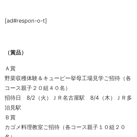
[ad#respon-o-t]
（賞品）
Ａ賞
野菜収穫体験＆キューピー挙母工場見学ご招待（各
コース親子２０組４０名）
招待日 8/2（火）ＪＲ名古屋駅 8/4（木）ＪＲ多
治見駅
Ｂ賞
カゴメ料理教室ご招待（各コース親子１０組２０
名）