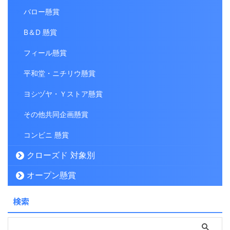
バロー懸賞
B＆D 懸賞
フィール懸賞
平和堂・ニチリウ懸賞
ヨシヅヤ・Ｙストア懸賞
その他共同企画懸賞
コンビニ 懸賞
クローズド 対象別
オープン懸賞
検索