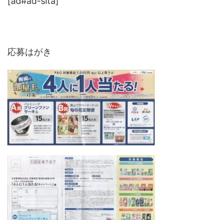
[ad#ad-sita]
応募はがき