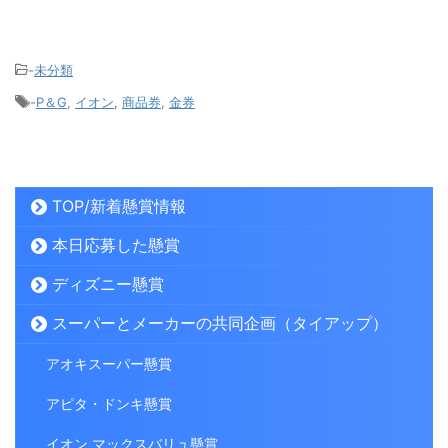
-
未分類
-
P＆G
,
イオン
,
商品券
,
金券
TOP/新着懸賞情報
本日応募した懸賞
ディズニー懸賞
スーパーとメーカーの共同企画（タイアップ）
アオキスーパー懸賞
アピタ・ドンキ懸賞
イオン マックスバリュ懸賞