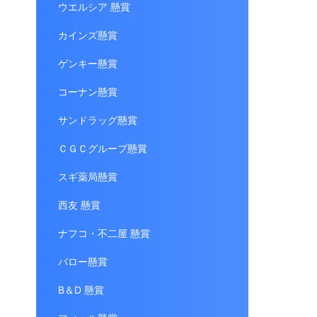
ウエルシア 懸賞
カインズ懸賞
ゲンキー懸賞
コーナン懸賞
サンドラッグ懸賞
ＣＧＣグループ懸賞
スギ薬局懸賞
西友 懸賞
ナフコ・不二屋 懸賞
バロー懸賞
B＆D 懸賞