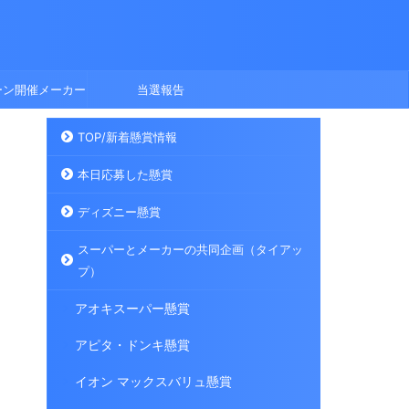
ーン開催メーカー
当選報告
TOP/新着懸賞情報
本日応募した懸賞
ディズニー懸賞
スーパーとメーカーの共同企画（タイアッ
プ）
アオキスーパー懸賞
アピタ・ドンキ懸賞
イオン マックスバリュ懸賞