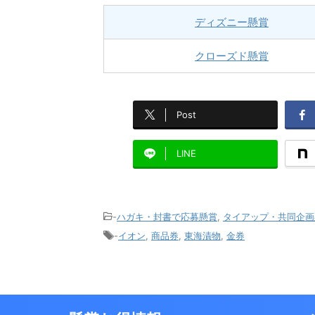
ディズニー懸賞
クローズド懸賞
Post
LINE
-
ハガキ・封書で応募懸賞
,
タイアップ・共同企画
-
イオン
,
商品券
,
東海漬物
,
金券