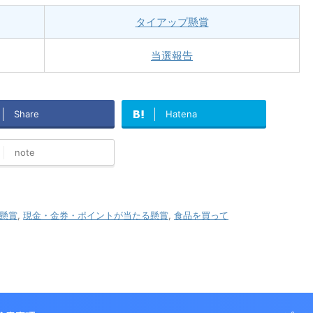
タイアップ懸賞
当選報告
Share
Hatena
note
懸賞
,
現金・金券・ポイントが当たる懸賞
,
食品を買って