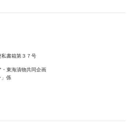
便私書箱第３７号
ア・東海漬物共同企画
ン」係