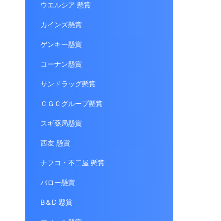
ウエルシア 懸賞
カインズ懸賞
ゲンキー懸賞
コーナン懸賞
サンドラッグ懸賞
ＣＧＣグループ懸賞
スギ薬局懸賞
西友 懸賞
ナフコ・不二屋 懸賞
バロー懸賞
B＆D 懸賞