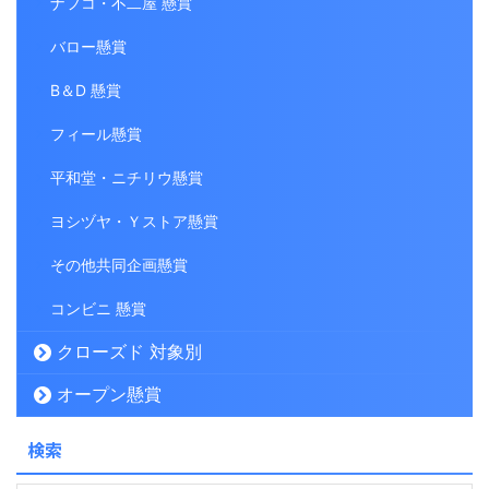
ナフコ・不二屋 懸賞
バロー懸賞
B＆D 懸賞
フィール懸賞
平和堂・ニチリウ懸賞
ヨシヅヤ・Ｙストア懸賞
その他共同企画懸賞
コンビニ 懸賞
クローズド 対象別
オープン懸賞
検索