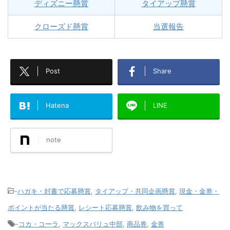
ディズニー懸賞
タイアップ懸賞
クローズド懸賞
当選報告
Post
Share
Hatena
LINE
note
-
ハガキ・封書で応募懸賞
,
タイアップ・共同企画懸賞
,
現金・金券・
ポイントが当たる懸賞
,
レシート応募懸賞
,
飲み物を買って
-
コカ・コーラ
,
マックスバリュ中部
,
商品券
,
金券