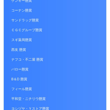
ゲンキー懸賞
コーナン懸賞
サンドラッグ懸賞
ＣＧＣグループ懸賞
スギ薬局懸賞
西友 懸賞
ナフコ・不二屋 懸賞
バロー懸賞
B＆D 懸賞
フィール懸賞
平和堂・ニチリウ懸賞
ヨシヅヤ・Ｙストア懸賞