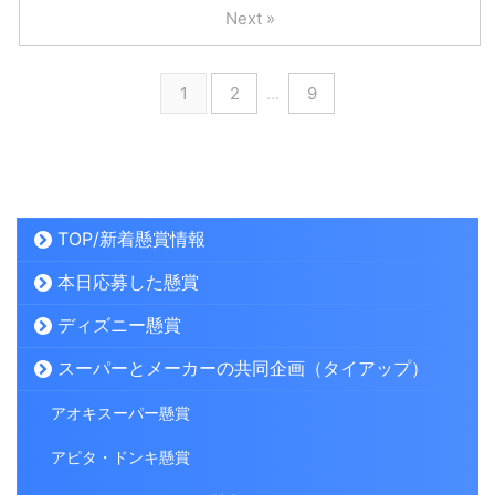
Next »
1
2
…
9
TOP/新着懸賞情報
本日応募した懸賞
ディズニー懸賞
スーパーとメーカーの共同企画（タイアップ）
アオキスーパー懸賞
アピタ・ドンキ懸賞