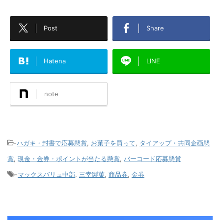
Post
Share
Hatena
LINE
note
-
ハガキ・封書で応募懸賞
,
お菓子を買って
,
タイアップ・共同企画懸
賞
,
現金・金券・ポイントが当たる懸賞
,
バーコード応募懸賞
-
マックスバリュ中部
,
三幸製菓
,
商品券
,
金券