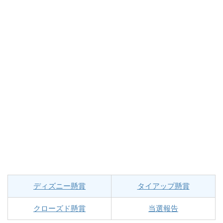
ディズニー懸賞
タイアップ懸賞
クローズド懸賞
当選報告