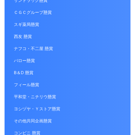
サンドラッグ懸賞
ＣＧＣグループ懸賞
スギ薬局懸賞
西友 懸賞
ナフコ・不二屋 懸賞
バロー懸賞
B＆D 懸賞
フィール懸賞
平和堂・ニチリウ懸賞
ヨシヅヤ・Ｙストア懸賞
その他共同企画懸賞
コンビニ 懸賞