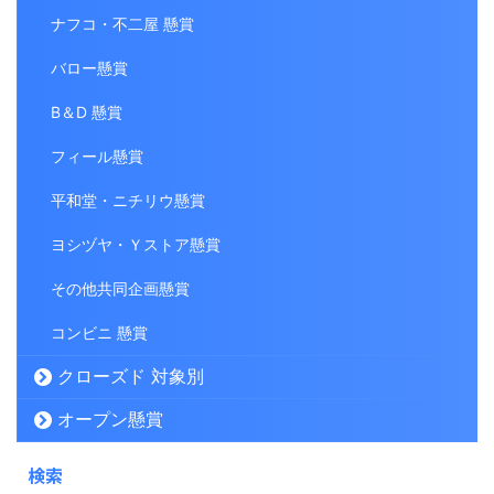
ナフコ・不二屋 懸賞
バロー懸賞
B＆D 懸賞
フィール懸賞
平和堂・ニチリウ懸賞
ヨシヅヤ・Ｙストア懸賞
その他共同企画懸賞
コンビニ 懸賞
クローズド 対象別
オープン懸賞
検索