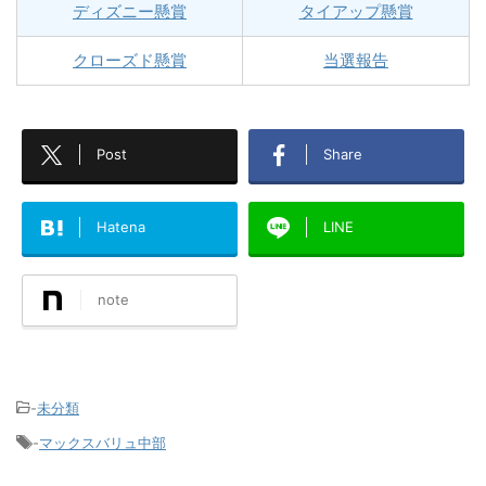
ディズニー懸賞
タイアップ懸賞
クローズド懸賞
当選報告
Post
Share
Hatena
LINE
note
-
未分類
-
マックスバリュ中部