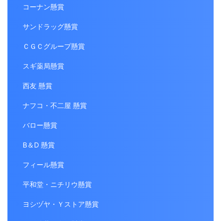
コーナン懸賞
サンドラッグ懸賞
ＣＧＣグループ懸賞
スギ薬局懸賞
西友 懸賞
ナフコ・不二屋 懸賞
バロー懸賞
B＆D 懸賞
フィール懸賞
平和堂・ニチリウ懸賞
ヨシヅヤ・Ｙストア懸賞