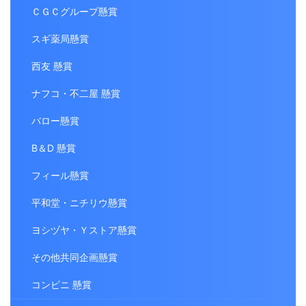
ＣＧＣグループ懸賞
スギ薬局懸賞
西友 懸賞
ナフコ・不二屋 懸賞
バロー懸賞
B＆D 懸賞
フィール懸賞
平和堂・ニチリウ懸賞
ヨシヅヤ・Ｙストア懸賞
その他共同企画懸賞
コンビニ 懸賞