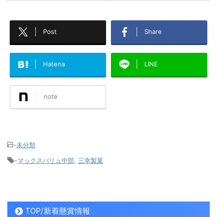
Post
Share
Hatena
LINE
note
-
未分類
-
マックスバリュ中部
,
三幸製菓
TOP/新着懸賞情報