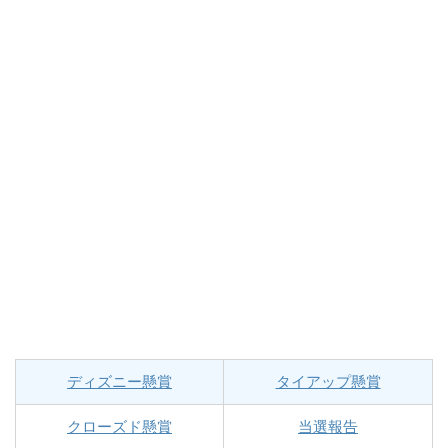
ディズニー懸賞
タイアップ懸賞
クローズド懸賞
当選報告