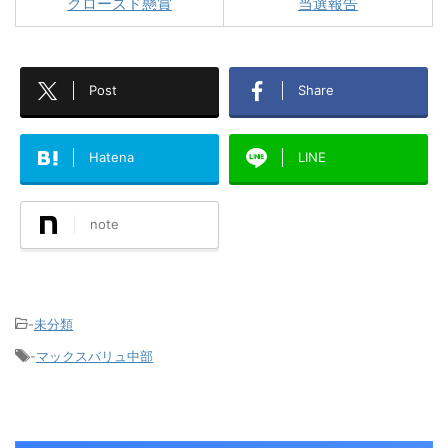
クローズド懸賞
当選報告
Post
Share
Hatena
LINE
note
-
未分類
-
マックスバリュ中部