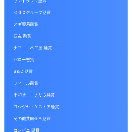
サンドラッグ懸賞
ＣＧＣグループ懸賞
スギ薬局懸賞
西友 懸賞
ナフコ・不二屋 懸賞
バロー懸賞
B＆D 懸賞
フィール懸賞
平和堂・ニチリウ懸賞
ヨシヅヤ・Ｙストア懸賞
その他共同企画懸賞
コンビニ 懸賞