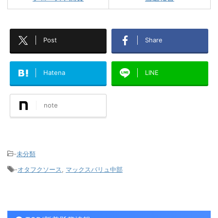
Post
Share
Hatena
LINE
note
-
未分類
-
オタフクソース
,
マックスバリュ中部