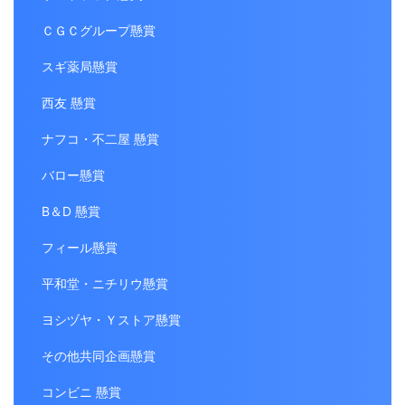
ＣＧＣグループ懸賞
スギ薬局懸賞
西友 懸賞
ナフコ・不二屋 懸賞
バロー懸賞
B＆D 懸賞
フィール懸賞
平和堂・ニチリウ懸賞
ヨシヅヤ・Ｙストア懸賞
その他共同企画懸賞
コンビニ 懸賞