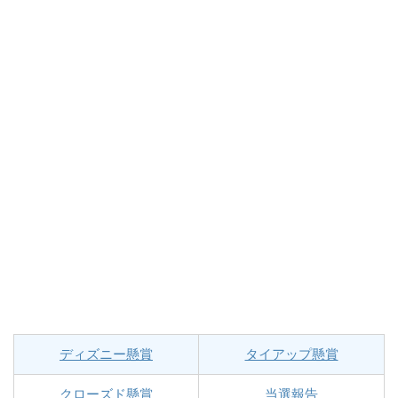
ディズニー懸賞
タイアップ懸賞
クローズド懸賞
当選報告