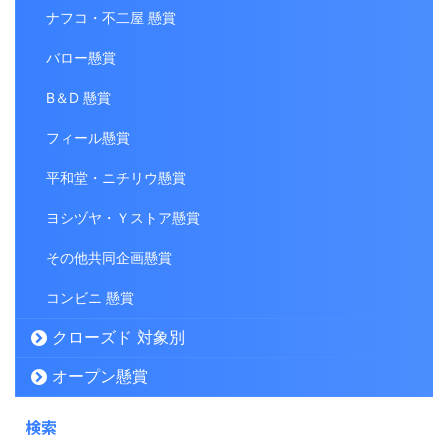
ナフコ・不二屋 懸賞
バロー懸賞
B＆D 懸賞
フィール懸賞
平和堂・ニチリウ懸賞
ヨシヅヤ・Ｙストア懸賞
その他共同企画懸賞
コンビニ 懸賞
クローズド 対象別
オープン懸賞
検索