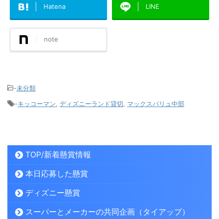
Hatena
LINE
note
-
未分類
-
キッコーマン
,
ディズニーランド貸切
,
マックスバリュ中部
TOP/新着懸賞情報
本日応募した懸賞
ディズニー懸賞
スーパーとメーカーの共同企画（タイアップ）