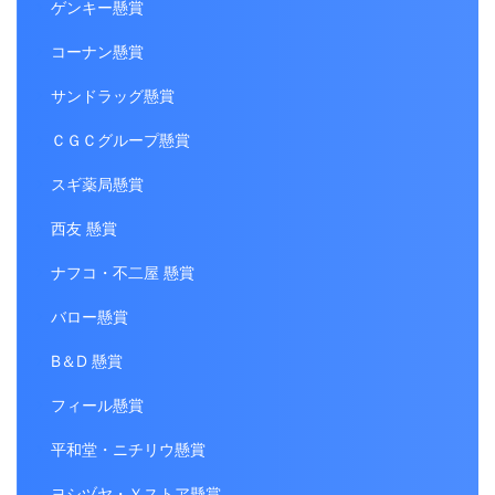
ゲンキー懸賞
コーナン懸賞
サンドラッグ懸賞
ＣＧＣグループ懸賞
スギ薬局懸賞
西友 懸賞
ナフコ・不二屋 懸賞
バロー懸賞
B＆D 懸賞
フィール懸賞
平和堂・ニチリウ懸賞
ヨシヅヤ・Ｙストア懸賞