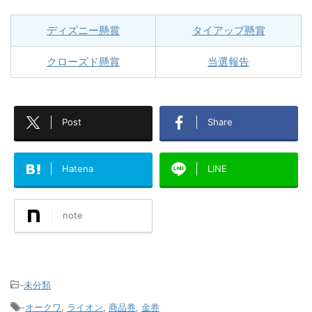
ディズニー懸賞
タイアップ懸賞
クローズド懸賞
当選報告
Post
Share
Hatena
LINE
note
-
未分類
-
オークワ
,
ライオン
,
商品券
,
金券