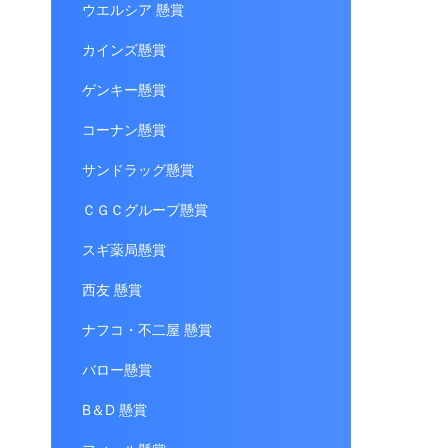
ウエルシア 懸賞
カインズ懸賞
ゲンキー懸賞
コーナン懸賞
サンドラッグ懸賞
ＣＧＣグループ懸賞
スギ薬局懸賞
西友 懸賞
ナフコ・不二屋 懸賞
バロー懸賞
B＆D 懸賞