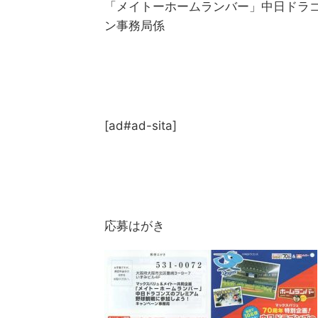
「メイトーホームランバー」中日ドラ
ン事務局係
[ad#ad-sita]
応募はがき