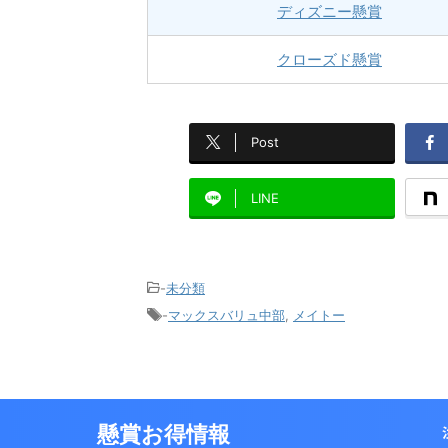
ディズニー懸賞
クローズド懸賞
Post
LINE
-
未分類
-
マックスバリュ中部
,
メイトー
懸賞お得情報