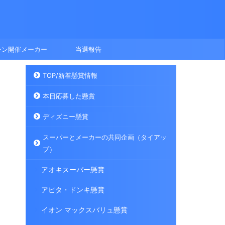
ーン開催メーカー
当選報告
TOP/新着懸賞情報
本日応募した懸賞
ディズニー懸賞
スーパーとメーカーの共同企画（タイアッ
プ）
アオキスーパー懸賞
アピタ・ドンキ懸賞
イオン マックスバリュ懸賞