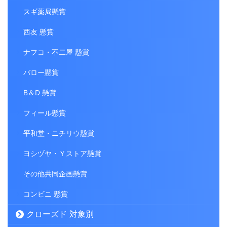
スギ薬局懸賞
西友 懸賞
ナフコ・不二屋 懸賞
バロー懸賞
B＆D 懸賞
フィール懸賞
平和堂・ニチリウ懸賞
ヨシヅヤ・Ｙストア懸賞
その他共同企画懸賞
コンビニ 懸賞
クローズド 対象別