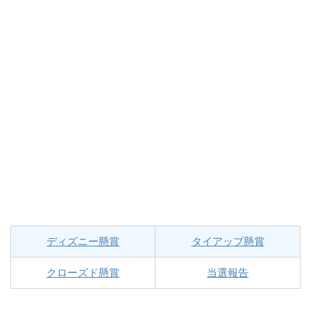
ディズニー懸賞
タイアップ懸賞
クローズド懸賞
当選報告