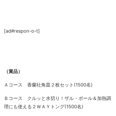
[ad#respon-o-t]
（賞品）
Ａコース 香蘭社角皿２枚セット(1500名)
Ｂコース クルッと水切り！ザル・ボール＆加熱調
理にも使える２ＷＡＹトング(1500名)