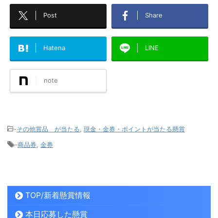
Post
Share
Hatena
LINE
note
-
その他賞品 が当たる
,
現金・金券・ポイントが当たる懸賞
-
商品券
,
金券
TOP/新着懸賞情報
本日応募した懸賞