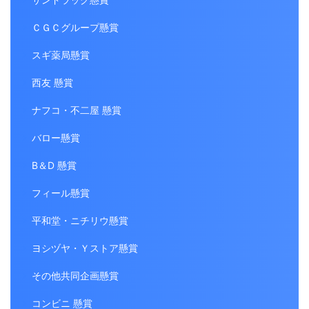
ＣＧＣグループ懸賞
スギ薬局懸賞
西友 懸賞
ナフコ・不二屋 懸賞
バロー懸賞
B＆D 懸賞
フィール懸賞
平和堂・ニチリウ懸賞
ヨシヅヤ・Ｙストア懸賞
その他共同企画懸賞
コンビニ 懸賞