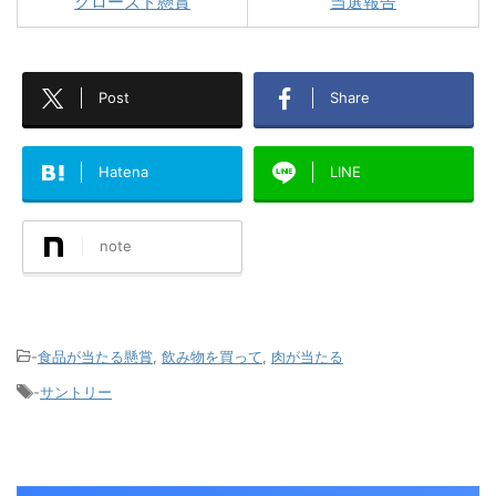
クローズド懸賞
当選報告
Post
Share
Hatena
LINE
note
-
食品が当たる懸賞
,
飲み物を買って
,
肉が当たる
-
サントリー