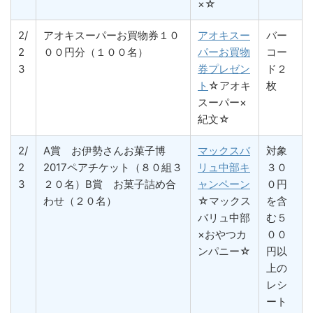
×☆
2/
アオキスーパーお買物券１０
アオキスー
バー
2
００円分（１００名）
パーお買物
コー
3
券プレゼン
ド２
ト
☆アオキ
枚
スーパー×
紀文☆
2/
A賞 お伊勢さんお菓子博
マックスバ
対象
2
2017ペアチケット（８０組３
リュ中部キ
３０
3
２０名）B賞 お菓子詰め合
ャンペーン
０円
わせ（２０名）
☆マックス
を含
バリュ中部
む５
×おやつカ
００
ンパニー☆
円以
上の
レシ
ート