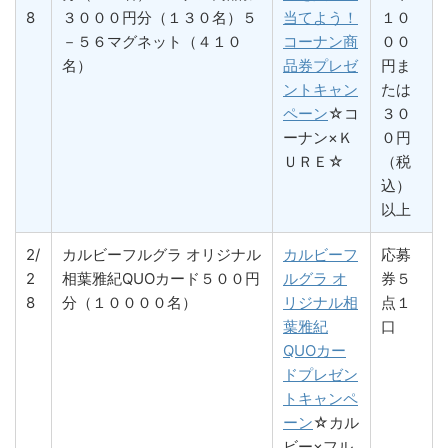
8
３０００円分（１３０名）５
当てよう！
１０
－５６マグネット（４１０
コーナン商
００
名）
品券プレゼ
円ま
ントキャン
たは
ペーン
☆コ
３０
ーナン×Ｋ
０円
ＵＲＥ☆
（税
込）
以上
2/
カルビーフルグラ オリジナル
カルビーフ
応募
2
相葉雅紀QUOカード５００円
ルグラ オ
券５
8
分（１００００名）
リジナル相
点１
葉雅紀
口
QUOカー
ドプレゼン
トキャンペ
ーン
☆カル
ビー×フル