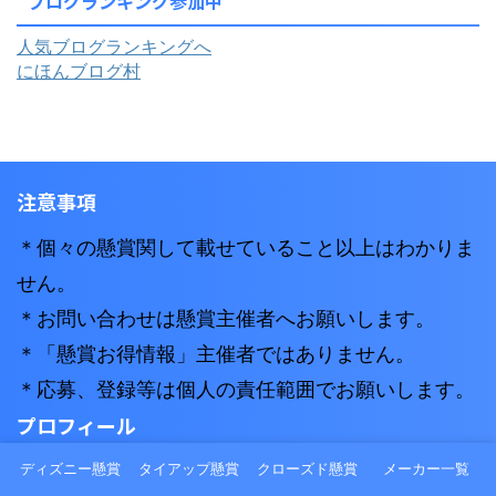
ブログランキング参加中
人気ブログランキングへ
にほんブログ村
注意事項
＊個々の懸賞関して載せていること以上はわかりま
せん。
＊お問い合わせは懸賞主催者へお願いします。
＊「懸賞お得情報」主催者ではありません。
＊応募、登録等は個人の責任範囲でお願いします。
プロフィール
管理人：maaya
ディズニー懸賞
タイアップ懸賞
クローズド懸賞
メーカー一覧