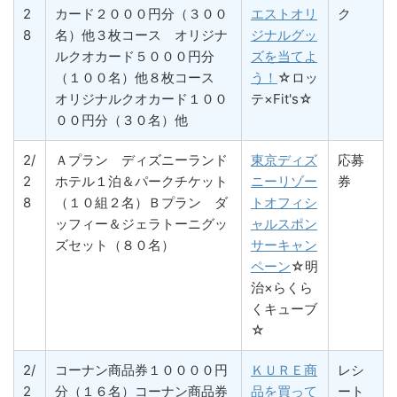
2
カード２０００円分（３００
エストオリ
ク
8
名）他３枚コース オリジナ
ジナルグッ
ルクオカード５０００円分
ズを当てよ
（１００名）他８枚コース
う！
☆ロッ
オリジナルクオカード１００
テ×Fit's☆
００円分（３０名）他
2/
Ａプラン ディズニーランド
東京ディズ
応募
2
ホテル１泊＆パークチケット
ニーリゾー
券
8
（１０組２名）Ｂプラン ダ
トオフィシ
ッフィー＆ジェラトーニグッ
ャルスポン
ズセット（８０名）
サーキャン
ペーン
☆明
治×らくら
くキューブ
☆
2/
コーナン商品券１００００円
ＫＵＲＥ商
レシ
2
分（１６名）コーナン商品券
品を買って
ート