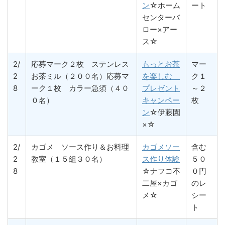
ン
☆ホーム
ート
センターバ
ロー×アー
ス☆
2/
応募マーク２枚 ステンレス
もっとお茶
マー
2
お茶ミル（２００名）応募マ
を楽しむ
ク１
8
ーク１枚 カラー急須（４０
プレゼント
～２
０名）
キャンペー
枚
ン
☆伊藤園
×☆
2/
カゴメ ソース作り＆お料理
カゴメソー
含む
2
教室（１５組３０名）
ス作り体験
５０
8
☆ナフコ不
０円
二屋×カゴ
のレ
メ☆
シー
ト