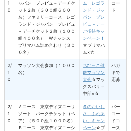
1
ャパン プレビュ－デーチケ
ム レゴラ
コー
0
ット２枚（３００組６００
ンド・ジャ
ド
名）ファミリーコース レゴ
パン プレ
ランド・ジャパン プレビュ
ビュ－デー
－デーチケット２枚（１００
ご招待キャ
組４００名） Wチャンス
ンペーン！
プリマハム詰め合わせ（３０
☆プリマハ
０名）
ム×☆
2/
マラソン大会参加（１０００
ちびっこ健
ハガ
1
名）
康マラソン
キで
0
大会
☆マッ
応募
クスバリュ
中部×☆
2/
Ａコース 東京ディズニーリ
冬のおいし
バー
1
ゾート パークチケット（ペ
さ、ふれあ
コー
0
ア）（５００組１０００名）
い。キャン
ドコ
Ｂコース 東京ディズニーシ
ペーン
☆プ
ース