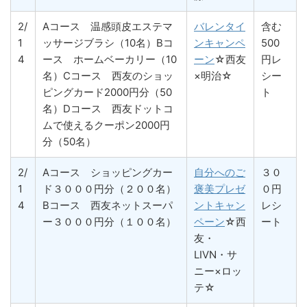
2/
Aコース 温感頭皮エステマ
バレンタイ
含む
1
ッサージブラシ（10名）Bコ
ンキャンペ
500
4
ース ホームベーカリー（10
ーン
☆西友
円レ
名）Cコース 西友のショッ
×明治☆
シー
ピングカード2000円分（50
ト
名）Dコース 西友ドットコ
ムで使えるクーポン2000円
分（50名）
2/
Aコース ショッピングカー
自分へのご
３０
1
ド３０００円分（２００名）
褒美プレゼ
０円
4
Bコース 西友ネットスーパ
ントキャン
レシ
ー３０００円分（１００名）
ペーン
☆西
ート
友・
LIVN・サ
ニー×ロッ
テ☆