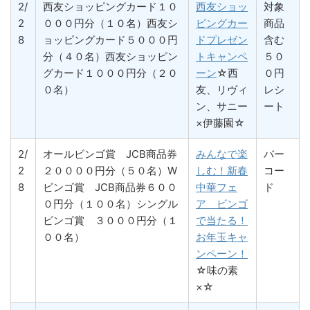
2/
西友ショッピングカード１０
西友ショッ
対象
2
０００円分（１０名）西友シ
ピングカー
商品
8
ョッピングカード５０００円
ドプレゼン
含む
分（４０名）西友ショッピン
トキャンペ
５０
グカード１０００円分（２０
ーン
☆西
０円
０名）
友、リヴィ
レシ
ン、サニー
ート
×伊藤園☆
2/
オールビンゴ賞 JCB商品券
みんなで楽
バー
2
２００００円分（５０名）W
しむ！新春
コー
8
ビンゴ賞 JCB商品券６００
中華フェ
ド
０円分（１００名）シングル
ア ビンゴ
ビンゴ賞 ３０００円分（１
で当たる！
００名）
お年玉キャ
ンペーン！
☆味の素
×☆