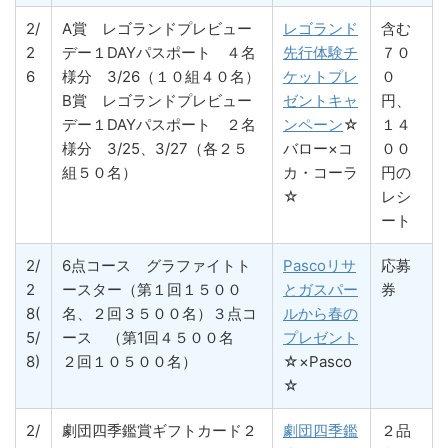
2/
A賞 レゴランドプレビュー
レゴランド
含む
2
デー１DAYパスポート ４名
先行体験チ
７０
6
様分 3/26（１０組４０名）
ケットプレ
０
B賞 レゴランドプレビュー
ゼントキャ
円、
デー１DAYパスポート ２名
ンペーン
☆
１４
様分 3/25、3/27（各２５
バロー×コ
００
組５０名）
カ・コーラ
円の
☆
レシ
ート
2/
6点コース グラファイトト
Pascoリサ
応募
2
ースター（第１回１５００
とガスパー
券
8(
名、２回３５００名）３点コ
ルから春の
5/
ース （第1回４５００名
プレゼント
8)
２回１０５００名）
☆×Pasco
☆
2/
劇団四季鑑賞ギフトカード２
劇団四季鑑
２品