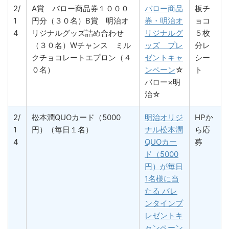
2/
A賞 バロー商品券１０００
バロー商品
板チ
1
円分（３０名）B賞 明治オ
券・明治オ
ョコ
4
リジナルグッズ詰め合わせ
リジナルグ
５枚
（３０名）Wチャンス ミル
ッズ プレ
分レ
クチョコレートエプロン（４
ゼントキャ
シー
０名）
ンペーン
☆
ト
バロー×明
治☆
2/
松本潤QUOカード（5000
明治オリジ
HPか
1
円）（毎日１名）
ナル松本潤
ら応
4
QUOカー
募
ド（5000
円）が毎日
1名様に当
たる バレ
ンタインプ
レゼントキ
ャンペーン