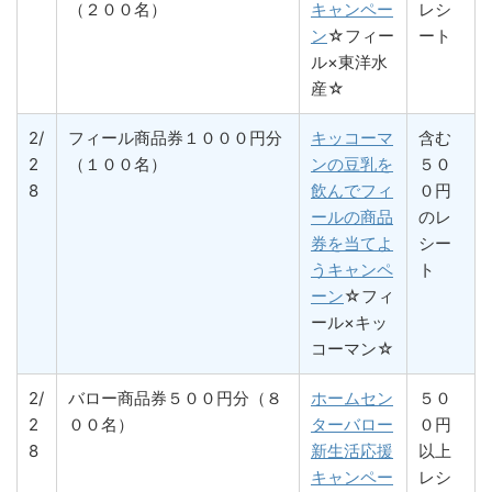
（２００名）
キャンペー
レシ
ン
☆フィー
ート
ル×東洋水
産☆
2/
フィール商品券１０００円分
キッコーマ
含む
2
（１００名）
ンの豆乳を
５０
8
飲んでフィ
０円
ールの商品
のレ
券を当てよ
シー
うキャンペ
ト
ーン
☆フィ
ール×キッ
コーマン☆
2/
バロー商品券５００円分（８
ホームセン
５０
2
００名）
ターバロー
０円
8
新生活応援
以上
キャンペー
レシ