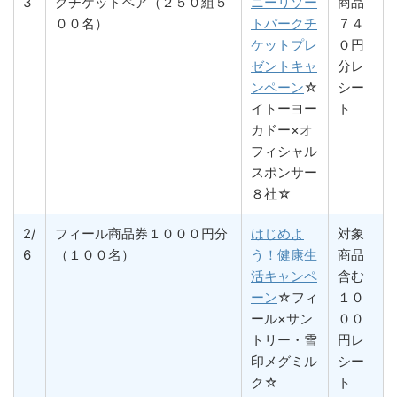
3
クチケットペア（２５０組５
ニーリゾー
商品
００名）
トパークチ
７４
ケットプレ
０円
ゼントキャ
分レ
ンペーン
☆
シー
イトーヨー
ト
カドー×オ
フィシャル
スポンサー
８社☆
2/
フィール商品券１０００円分
はじめよ
対象
6
（１００名）
う！健康生
商品
活キャンペ
含む
ーン
☆フィ
１０
ール×サン
００
トリー・雪
円レ
印メグミル
シー
ク☆
ト