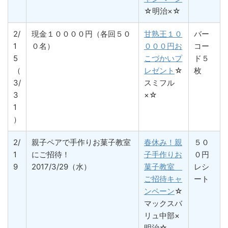
☆明治×☆
2/
現金１００００円（各回５０
甘熟王１０
バー
1
０名）
０００円お
コー
5
こづかいプ
ド５
（
レゼント
☆
枚
3/
スミフル
3
×☆
1
）
2/
親子ペアで手作りお菓子教室
春休み！親
５０
1
にご招待！
子手作りお
０円
9
2017/3/29（水）
菓子教室
レシ
ご招待キャ
ート
ンペーン
☆
マックスバ
リュ中部×
明治☆