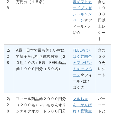
2
万円分（１５名）
賞ギフトカ
含む
8
ードプレゼ
１０
ントキャン
００
ペーン
☆フ
円以
ィール×明
上レ
治☆
シー
ト
2/
A賞 日本で最も美しい村に
FEEL×はく
含む
2
て親子そば打ち体験教室（２
ばく共同企
５０
8
０組４０名）B賞 FEEL商品
画プレゼン
０円
券１０００円分（５０名）
トキャンペ
レシ
ーン
☆フィ
ート
ール×はく
ばく☆
2/
フィール商品券２０００円分
マルちゃ
バー
2
（２００名）マルちゃんオリ
ん がんば
コー
8
ジナルクオカード５００円分
れ！受験生
ドと