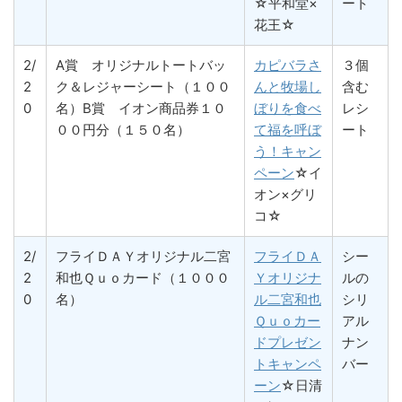
☆平和堂×
ート
花王☆
2/
A賞 オリジナルトートバッ
カピバラさ
３個
2
ク＆レジャーシート（１００
んと牧場し
含む
0
名）B賞 イオン商品券１０
ぼりを食べ
レシ
００円分（１５０名）
て福を呼ぼ
ート
う！キャン
ペーン
☆イ
オン×グリ
コ☆
2/
フライＤＡＹオリジナル二宮
フライＤＡ
シー
2
和也Ｑｕｏカード（１０００
Ｙオリジナ
ルの
0
名）
ル二宮和也
シリ
Ｑｕｏカー
アル
ドプレゼン
ナン
トキャンペ
バー
ーン
☆日清