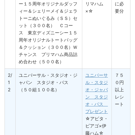
ー１５周年オリジナルダッフ
リマハム
に必
ィー＆シェリーメイ＆ジェラ
×☆
要分
トーニぬいぐるみ（ＳＳ）セ
ット（３００名） Ｃコー
ス 東京ディズニーシー１５
周年オリジナルトートバッグ
＆クッション（３００名）Ｗ
チャンス プリマハム商品詰
め合わせ（５００名）
2/
ユニバーサル・スタジオ・ジ
ユニバーサ
７５
1
ャパン スタジオ・パス
ル・スタジ
０円
2
（５０組１００名）
オ・ジャパ
以上
ン スタジ
レシ
オ・パス
ート
プレゼント
☆アピタ・
ピアゴ×伊
藤ハム☆