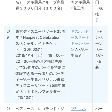
名） スギ薬局グループ商品
☆スギ薬局
円
券３０００円分（１００名）
×花王☆
（税
抜）
分
2/
東京ディズニーリゾート35周
冬のハッピ
キャ
9
年「Happiest Celebration!」
ースタート
ンペ
スペシャルナイトチケッ
キャンペー
ーン
ト （30組60名）
ン
☆×第一
ペー
2018/4/14（土） 19：00～
生命☆
ジか
22：30一般のお客様に先駆
ら応
けて35周年のパークを特別に
募
体験できる一夜限りのパーテ
ィー第一生命オリジナル東京
ディズニーリゾート35周年限
定ペットボトルフォルダー
（1540名）
2/
ペアコース レゴランド・ジ
プリマハ
バー