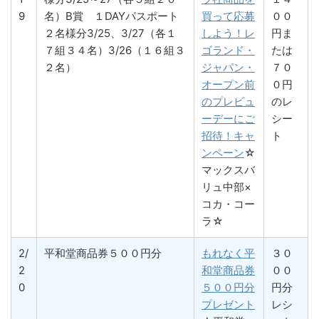
9
名）B賞 １DAYパスポート
買って応募
００
２名様分3/25、3/27（各１
しよう！レ
円ま
７組３４名）3/26（１６組３
ゴランド・
たは
２名）
ジャパン・
７０
オープン前
０円
のプレビュ
のレ
ーデーにご
シー
招待！キャ
ト
ンペーン
☆
マックスバ
リュ中部×
コカ・コー
ラ☆
2/
平和堂商品券５００円分
もれなく平
３０
2
和堂商品券
００
0
５００円分
円分
プレゼント
レシ