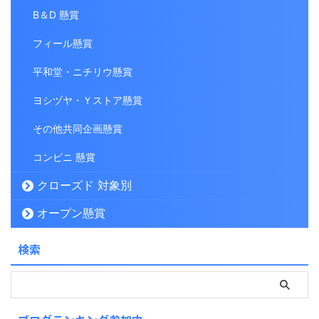
B＆D 懸賞
フィール懸賞
平和堂・ニチリウ懸賞
ヨシヅヤ・Ｙストア懸賞
その他共同企画懸賞
コンビニ 懸賞
クローズド 対象別
オープン懸賞
検索