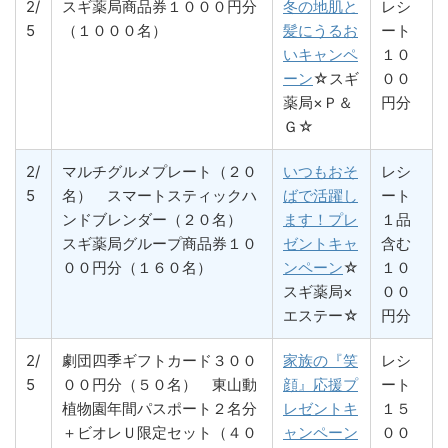
2/
スギ薬局商品券１０００円分
冬の地肌と
レシ
5
（１０００名）
髪にうるお
ート
いキャンペ
１０
ーン
☆スギ
００
薬局×Ｐ＆
円分
Ｇ☆
2/
マルチグルメプレート（２０
いつもおそ
レシ
5
名） スマートスティックハ
ばで活躍し
ート
ンドブレンダー（２０名）
ます！プレ
１品
スギ薬局グループ商品券１０
ゼントキャ
含む
００円分（１６０名）
ンペーン
☆
１０
スギ薬局×
００
エステー☆
円分
2/
劇団四季ギフトカード３００
家族の『笑
レシ
5
００円分（５０名） 東山動
顔』応援プ
ート
植物園年間パスポート２名分
レゼントキ
１５
＋ビオレＵ限定セット（４０
ャンペーン
００