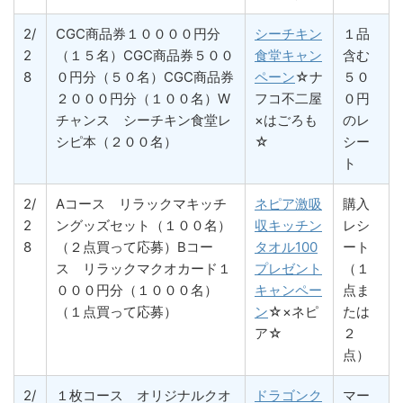
2/
CGC商品券１００００円分
シーチキン
１品
2
（１５名）CGC商品券５００
食堂キャン
含む
8
０円分（５０名）CGC商品券
ペーン
☆ナ
５０
２０００円分（１００名）W
フコ不二屋
０円
チャンス シーチキン食堂レ
×はごろも
のレ
シピ本（２００名）
☆
シー
ト
2/
Aコース リラックマキッチ
ネピア激吸
購入
2
ングッズセット（１００名）
収キッチン
レシ
8
（２点買って応募）Bコー
タオル100
ート
ス リラックマクオカード１
プレゼント
（１
０００円分（１０００名）
キャンペー
点ま
（１点買って応募）
ン
☆×ネピ
たは
ア☆
２
点）
2/
１枚コース オリジナルクオ
ドラゴンク
マー