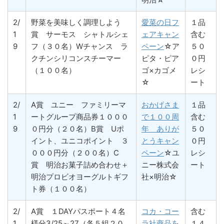
2/
野菜を美味しく調理しよう
愛菜の日フ
１品
1
賞 サーモス シャトルシェ
ェアキャン
含む
9
フ（３０名）Wチャンス ラ
ペーン
☆ア
５０
クチンシリコンスチーマー
ピタ・ピア
０円
（１００名）
ゴ×カゴメ
レシ
☆
ート
2/
A賞 ユニー ファミリーマ
おかげさま
１品
1
ートグループ商品券１０００
で１００周
含む
9
０円分（２０名）B賞 Uポ
年 ありが
５０
イント、ユニコポイント ３
とうキャン
０円
０００円分（２００名）C
ペーン
☆ユ
レシ
賞 明治お菓子詰め合わせ＋
ニー株式会
ート
明治プロビオヨーグルトギフ
社×明治☆
ト券（１００名）
2/
A賞 １DAYパスポート４名
コカ・コー
含む
1
様分3/25～27（各５組２０
ラ社商品を
１４