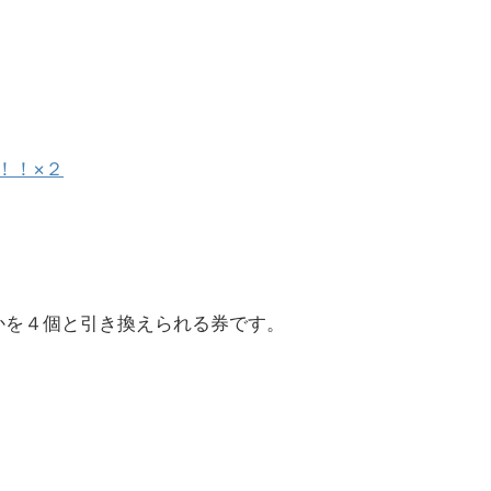
選！！×２
かを４個と引き換えられる券です。