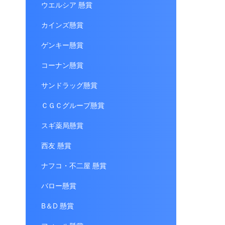
ウエルシア 懸賞
カインズ懸賞
ゲンキー懸賞
コーナン懸賞
サンドラッグ懸賞
ＣＧＣグループ懸賞
スギ薬局懸賞
西友 懸賞
ナフコ・不二屋 懸賞
バロー懸賞
B＆D 懸賞