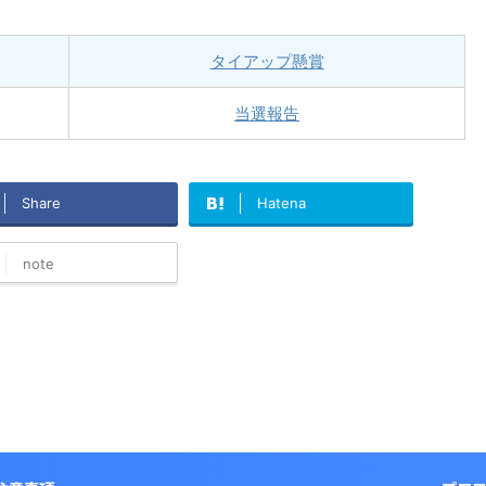
タイアップ懸賞
当選報告
Share
Hatena
note