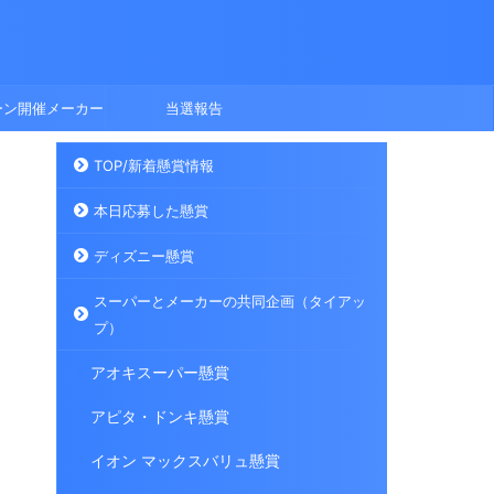
ーン開催メーカー
当選報告
TOP/新着懸賞情報
本日応募した懸賞
ディズニー懸賞
スーパーとメーカーの共同企画（タイアッ
プ）
アオキスーパー懸賞
アピタ・ドンキ懸賞
イオン マックスバリュ懸賞