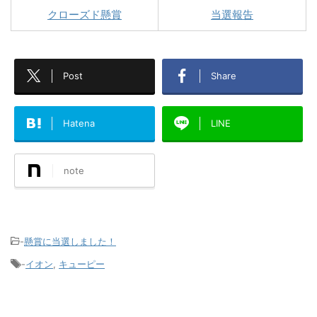
クローズド懸賞
当選報告
Post
Share
Hatena
LINE
note
-
懸賞に当選しました！
-
イオン
,
キューピー