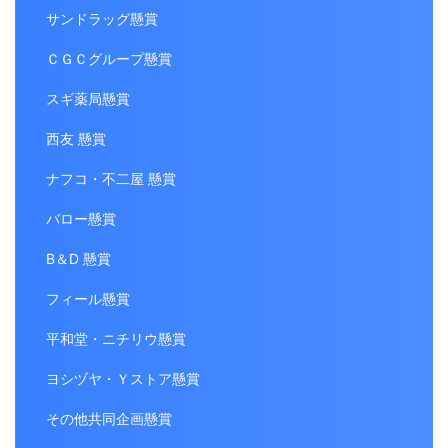
サンドラッグ懸賞
ＣＧＣグループ懸賞
スギ薬局懸賞
西友 懸賞
ナフコ・不二屋 懸賞
バロー懸賞
B＆D 懸賞
フィール懸賞
平和堂・ニチリウ懸賞
ヨシヅヤ・Ｙストア懸賞
その他共同企画懸賞