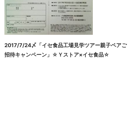
2017/7/24〆「イセ食品工場見学ツアー親子ペアご
招待キャンペーン」☆Ｙストア×イセ食品☆