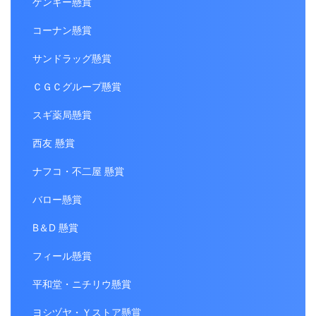
ゲンキー懸賞
コーナン懸賞
サンドラッグ懸賞
ＣＧＣグループ懸賞
スギ薬局懸賞
西友 懸賞
ナフコ・不二屋 懸賞
バロー懸賞
B＆D 懸賞
フィール懸賞
平和堂・ニチリウ懸賞
ヨシヅヤ・Ｙストア懸賞