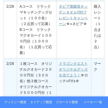
2/28
Aコース リラック
ネピア激吸収キッ
購入
マキッチングッズセ
チンタオル100プ
レシ
ット（１００名）
レゼントキャンペ
ート
（２点買って応募）
ーン
☆×ネピア☆
（１
Bコース リラック
点ま
マクオカード１００
たは
０円分（１０００
２
名）（１点買って応
点）
募）
2/28
１枚コース オリジ
ドラゴンクエスト
マー
ナルクオカード２０
オリジナルグッズ
ク
００円分（３００
を当てよう！
☆ロ
名）他３枚コース
ッテ×Fit's☆
オリジナルクオカー
ド５０００円分（１
００名）他８枚コー
ディズニー懸賞
タイアップ懸賞
クローズド懸賞
メーカー一覧
ス オリジナルクオ