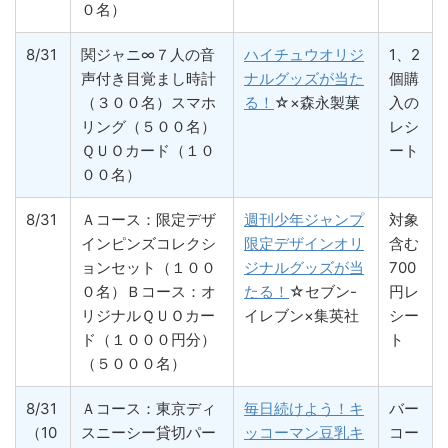
０名）
8/31
関ジャニ∞７人の音
ハイチュウオリジ
1、2
声付き目覚まし時計
ナルグッズが当た
個購
（３００名）スマホ
る！
☆×森永製菓
入の
リング（５００名）
レシ
ＱＵＯカード（１０
ート
００名）
8/31
Ａコース：限定デザ
週刊少年ジャンプ
対象
インピンズコレクシ
限定デザインオリ
含む
ョンセット（１００
ジナルグッズが当
700
０名）Ｂコース：オ
たる！
☆セブン-
円レ
リジナルＱＵＯカー
イレブン×集英社
シー
ド（１０００円分）
ト
（５０００名）
8/31
Ａコース：東京ディ
毎日続けよう！キ
バー
（10
スニーシー貸切パー
ッコーマン豆乳キ
コー