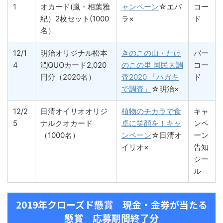
1
オカード(嵐・相葉雅
ャンペーン
☆エバ
コー
紀）2枚セット(1000
ラ×
ド
名）
12/1
明治オリジナル松本
きのこの山・たけ
バー
4
潤QUOカード2,020
のこの里 国民大調
コー
円分（2020名）
査2020 「ハガキ
ド
で調査」
☆明治×
12/2
日清オイリオオリジ
植物のチカラで食
キャ
5
ナルクオカード
卓に笑顔を！キャ
ンペ
（1000名）
ンペーン
☆日清オ
ーン
イリオ×
告知
シー
ル
2019年クローズド懸賞 現金・金券が当たる
懸賞 応募期間終了分