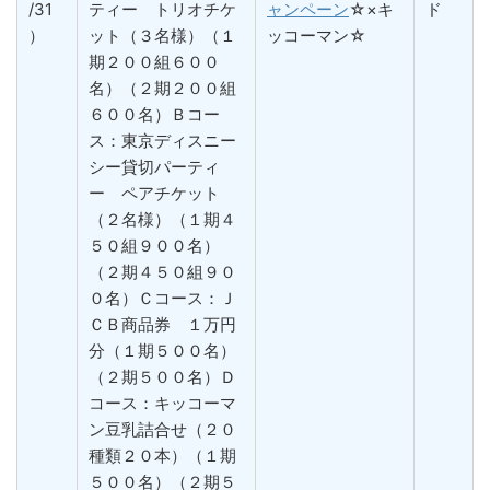
/31
ティー トリオチケ
ャンペーン
☆×キ
ド
）
ット（３名様）（１
ッコーマン☆
期２００組６００
名）（２期２００組
６００名）Ｂコー
ス：東京ディスニー
シー貸切パーティ
ー ペアチケット
（２名様）（１期４
５０組９００名）
（２期４５０組９０
０名）Ｃコース：Ｊ
ＣＢ商品券 １万円
分（１期５００名）
（２期５００名）Ｄ
コース：キッコーマ
ン豆乳詰合せ（２０
種類２０本）（１期
５００名）（２期５