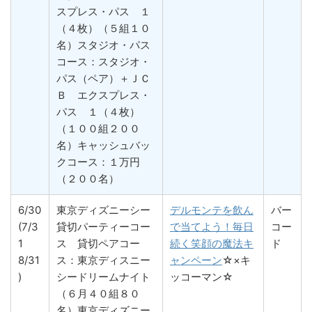
スプレス・パス １
（４枚）（５組１０
名）スタジオ・パス
コース：スタジオ・
パス（ペア）＋ＪＣ
Ｂ エクスプレス・
パス １（４枚）
（１００組２００
名）キャッシュバッ
クコース：１万円
（２００名）
6/30
東京ディズニーシー
デルモンテを飲ん
バー
(7/3
貸切パーティーコー
で当てよう！毎日
コー
1
ス 貸切ペアコー
続く笑顔の魔法キ
ド
8/31
ス：東京ディスニー
ャンペーン
☆×キ
)
シードリームナイト
ッコーマン☆
（６月４０組８０
名）東京ディズニー