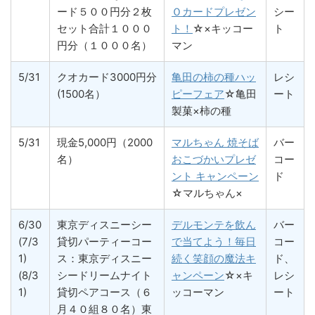
ード５００円分２枚
Ｏカードプレゼン
シー
セット合計１０００
ト！
☆×キッコー
ト
円分（１０００名）
マン
5/31
クオカード3000円分
亀田の柿の種ハッ
レシ
(1500名）
ピーフェア
☆亀田
ート
製菓×柿の種
5/31
現金5,000円（2000
マルちゃん 焼そば
バー
名）
おこづかいプレゼ
コー
ント キャンペーン
ド
☆マルちゃん×
6/30
東京ディスニーシー
デルモンテを飲ん
バー
(7/3
貸切パーティーコー
で当てよう！毎日
コー
1)
ス：東京ディスニー
続く笑顔の魔法キ
ド、
(8/3
シードリームナイト
ャンペーン
☆×キ
レシ
1)
貸切ペアコース（６
ッコーマン
ート
月４０組８０名）東