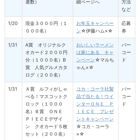
選数）
細ページへ
方法
など
1/20
現金３０００円（１
お年玉キャンペー
応募
０００名）
ン
☆伊藤ハム×☆
券
1/31
A賞 オリジナルク
おいしいラーメン
バー
オカード２０００円
は家にある キャ
コー
分（１０００名）B
ンペーン
☆マルち
ド
賞 人気グルメカタ
ゃん×☆
ログ（２００名）
1/31
Ａ賞 ルフィがしゃ
コカ・コーラ社製
バー
べる！マスコットク
品で当たる！ウイ
コー
ロック（１０００
ンターＯＮＥ Ｐ
ド
名）Ｂ賞 ＯＮＥ
ＩＥＣＥ プレゼ
ＰＩＥＣＥデザイ
ントキャンペーン
ン クオカード５枚
☆コカ・コーラ
セット（２００名）
×☆