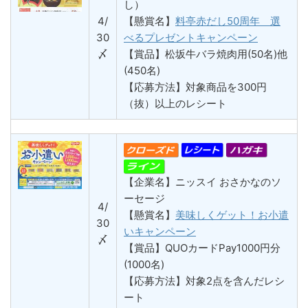
し）
4/
【懸賞名】
料亭赤だし50周年 選
30
べるプレゼントキャンペーン
〆
【賞品】松坂牛バラ焼肉用(50名)他
(450名)
【応募方法】対象商品を300円
（抜）以上のレシート
【企業名】ニッスイ おさかなのソ
ーセージ
4/
【懸賞名】
美味しくゲット！お小遣
30
いキャンペーン
〆
【賞品】QUOカードPay1000円分
(1000名)
【応募方法】対象2点を含んだレシ
ート