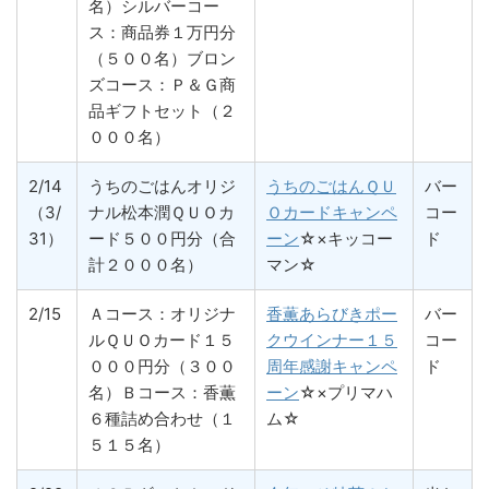
名）シルバーコー
ス：商品券１万円分
（５００名）ブロン
ズコース：Ｐ＆Ｇ商
品ギフトセット（２
０００名）
2/14
うちのごはんオリジ
うちのごはんＱＵ
バー
（3/
ナル松本潤ＱＵＯカ
Ｏカードキャンペ
コー
31）
ード５００円分（合
ーン
☆×キッコー
ド
計２０００名）
マン☆
2/15
Ａコース：オリジナ
香薫あらびきポー
バー
ルＱＵＯカード１５
クウインナー１５
コー
０００円分（３００
周年感謝キャンペ
ド
名）Ｂコース：香薫
ーン
☆×プリマハ
６種詰め合わせ（１
ム☆
５１５名）