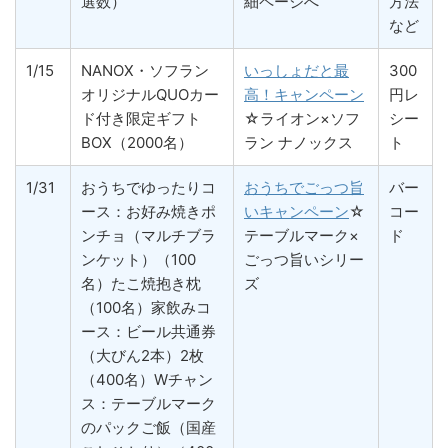
選数）
細ページへ
方法
など
1/15
NANOX・ソフラン
いっしょだと最
300
オリジナルQUOカー
高！キャンペーン
円レ
ド付き限定ギフト
☆ライオン×ソフ
シー
BOX（2000名）
ラン ナノックス
ト
1/31
おうちでゆったりコ
おうちでごっつ旨
バー
ース：お好み焼きポ
いキャンペーン
☆
コー
ンチョ（マルチブラ
テーブルマーク×
ド
ンケット）（100
ごっつ旨いシリー
名）たこ焼抱き枕
ズ
（100名）家飲みコ
ース：ビール共通券
（大びん2本）2枚
（400名）Wチャン
ス：テーブルマーク
のパックご飯（国産