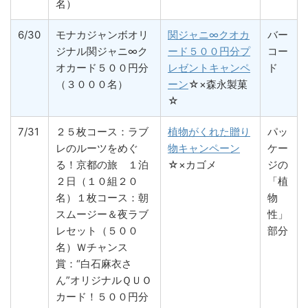
名）
6/30
モナカジャンボオリ
関ジャニ∞クオカ
バー
ジナル関ジャニ∞ク
ード５００円分プ
コー
オカード５００円分
レゼントキャンペ
ド
（３０００名）
ーン
☆×森永製菓
☆
7/31
２５枚コース：ラブ
植物がくれた贈り
パッ
レのルーツをめぐ
物キャンペーン
ケー
る！京都の旅 １泊
☆×カゴメ
ジの
２日（１０組２０
「植
名）１枚コース：朝
物
スムージー＆夜ラブ
性」
レセット（５００
部分
名）Ｗチャンス
賞：“白石麻衣さ
ん”オリジナルＱＵＯ
カード！５００円分