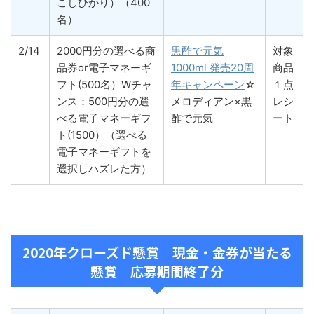
こしひかり）（400
名）
2/14
2000円分の選べる商
黒酢で元気
対象
品券or電子マネーギ
1000ml 発売20周
商品
フト(500名）Wチャ
年キャンペーン
☆
１点
ンス：500円分の選
メロディアン×黒
レシ
べる電子マネーギフ
酢で元気
ート
ト(1500）（選べる
電子マネーギフトを
選択しハズレた方）
2020年クローズド懸賞 現金・金券が当たる
懸賞 応募期間終了分