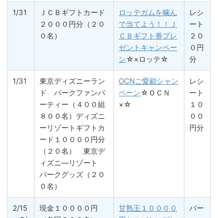
1/31
ＪＣＢギフトカード
ロッテガムを噛ん
レシ
２０００円分（２０
で当てよう！！Ｊ
ート
０名）
ＣＢギフト券プレ
２０
ゼントキャンペー
０円
ン
☆×ロッテ☆
分
1/31
東京ディズニーラン
OCNご愛顧シャン
レシ
ド パークファンパ
ペーン
☆ＯＣＮ
ート
ーティー（４００組
×☆
１０
８００名）ディズニ
００
ーリゾートギフトカ
円分
ード１００００円分
（２０名） 東京デ
ィズニ―リゾート
パークグッズ（２０
０名）
2/15
現金１００００円
甘熟王１００００
バー