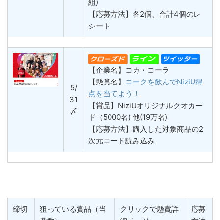
組)
【応募方法】各2個、合計4個のレ
シート
【企業名】コカ・コーラ
【懸賞名】
コークを飲んでNiziU得
5/
点を当てよう！
31
【賞品】NiziUオリジナルクオカー
〆
ド（5000名) 他(19万名)
【応募方法】購入した対象商品の2
次元コード読み込み
締切
狙っている賞品（当
クリックで懸賞詳
応募