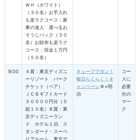
ＷＨ（ホワイト）
（３０名）お手入れ
も楽ラクコース：家
事の達人 選べるお
そうじパック（３０
名）お財布も楽ラク
コース：現金１万円
（５０名）
9/30
Ａ賞：東京ディズニ
キューブでポン！
コー
ーリゾート パーク
毎日らくらく！キ
スに
チケット（ペア）、
ャンペーン
☆×明
必要
ＪＣＢギフトカード
治
分の
５００００円分（５
マー
組１０名）Ｂ賞：東
ク
京ディズニーラン
ド ホテル１泊 ス
タンダード・スーペ
リアルーム、東京デ