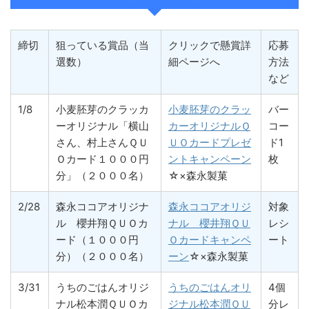
締切
狙っている賞品（当
クリックで懸賞詳
応募
選数）
細ページへ
方法
など
1/8
小麦胚芽のクラッカ
小麦胚芽のクラッ
バー
ーオリジナル「横山
カーオリジナルＱ
コー
さん、村上さんＱＵ
ＵＯカードプレゼ
ド1
Ｏカード１０００円
ントキャンペーン
枚
分」（２０００名）
☆×森永製菓
2/28
森永ココアオリジナ
森永ココアオリジ
対象
ル 櫻井翔ＱＵＯカ
ナル 櫻井翔ＱＵ
レシ
ード（１０００円
Ｏカードキャンペ
ート
分）（２０００名）
ーン
☆×森永製菓
3/31
うちのごはんオリジ
うちのごはんオリ
4個
ナル松本潤ＱＵＯカ
ジナル松本潤ＱＵ
分レ