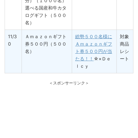
分）（１０００名）
選べる国産和牛カタ
ログギフト（５００
名）
11/3
Ａｍａｚｏｎギフト
総勢５００名様に
対象
0
券５００円（５００
Ａｍａｚｏｎギフ
商品
名）
ト券５００円が当
レシ
たる！！
☆×Ｄｅ
ート
ｌｃｙ
＜スポンサーリンク＞