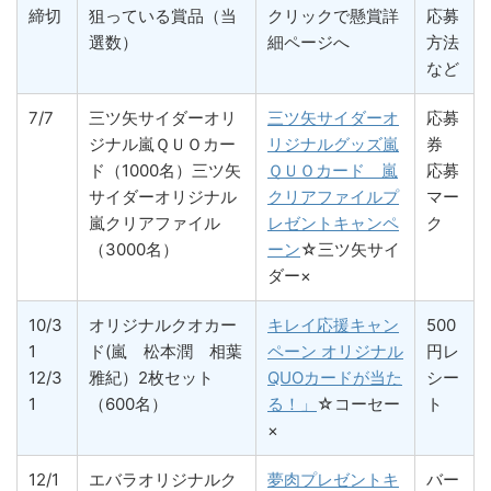
締切
狙っている賞品（当
クリックで懸賞詳
応募
選数）
細ページへ
方法
など
7/7
三ツ矢サイダーオリ
三ツ矢サイダーオ
応募
ジナル嵐ＱＵＯカー
リジナルグッズ嵐
券
ド（1000名）三ツ矢
ＱＵＯカード 嵐
応募
サイダーオリジナル
クリアファイルプ
マー
嵐クリアファイル
レゼントキャンペ
ク
（3000名）
ーン
☆三ツ矢サイ
ダー×
10/3
オリジナルクオカー
キレイ応援キャン
500
1
ド(嵐 松本潤 相葉
ペーン オリジナル
円レ
12/3
雅紀）2枚セット
QUOカードが当た
シー
1
（600名）
る！」
☆コーセー
ト
×
12/1
エバラオリジナルク
夢肉プレゼントキ
バー