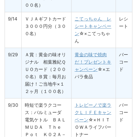
００名）
9/14
ＶＪＡギフトカード
こてっちゃん レ
レシ
３０００円分（３０
シートキャンペー
ート
０名）
ン
☆×こてっちゃ
ん
9/29
Ａ賞：黄金の味オリ
黄金の味で焼肉
バー
ジナル 相葉雅紀Ｑ
だ！プレゼントキ
コー
ＵＯカード（２００
ャンペーン
☆×エ
ド
０名）Ｂ賞：毎月お
バラ食品
届け！ご当地牛×１
２ヶ月（１００名）
9/30
時短で楽ラクコー
トレビーノで楽ラ
バー
ス：バルミューダ
クＬＩＦＥキャン
コー
電気ケトル ＢＡＬ
ペーン
☆×ＨＩＴ
ド
ＭＵＤＡ Ｔｈｅ
ＯＷＡライフパー
Ｐｏｔ Ｋ０２Ａ－
トナー