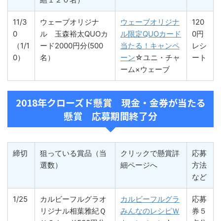
11/3
ウェーブオリジナ
ウェーブオリジナ
120
0
ル 玉森裕太QUOカ
ル限定QUOカード
0円
（1/1
ード2000円分(500
当たる！キャンペ
レシ
0）
名）
ーン
☆ユニ・チャ
ート
ーム×ウェーブ
2018年クローズド懸賞 現金・金券が当たる
懸賞 応募期間終了分
締切
狙っている賞品（当
クリックで懸賞詳
応募
選数）
細ページへ
方法
など
1/25
カルビーフルグラオ
カルビーフルグラ
応募
リジナル相葉雅紀Ｑ
みんなのレシピＷ
券５