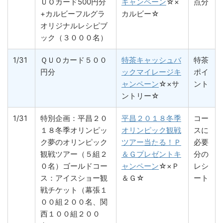
ＵＯカード500円分
キャンペーン
☆×
点分
+カルビーフルグラ
カルビー☆
オリジナルレシピブ
ック（３０００名）
1/31
ＱＵＯカード５００
特茶キャッシュバ
特茶
円分
ックマイレージキ
ポイ
ャンペーン
☆×サ
ント
ントリー☆
1/31
特別企画：平昌２０
平昌２０１８冬季
コー
１８冬季オリンピッ
オリンピック観戦
スに
ク夢のオリンピック
ツアー当たる！Ｐ
必要
観戦ツアー（５組２
＆Ｇプレゼントキ
分の
０名）ゴールドコー
ャンペーン
☆×Ｐ
レシ
ス：アイスショー観
＆Ｇ☆
ート
戦チケット（幕張１
００組２００名、関
西１００組２００