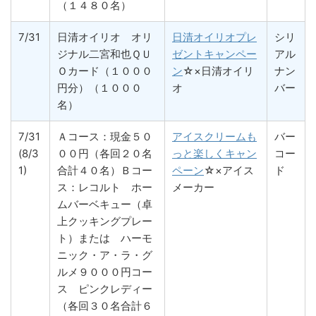
（１４８０名）
7/31
日清オイリオ オリ
日清オイリオプレ
シリ
ジナル二宮和也ＱＵ
ゼントキャンペー
アル
Ｏカード（１０００
ン
☆×日清オイリ
ナン
円分）（１０００
オ
バー
名）
7/31
Ａコース：現金５０
アイスクリームも
バー
(8/3
００円（各回２０名
っと楽しくキャン
コー
1)
合計４０名）Ｂコー
ペーン
☆×アイス
ド
ス：レコルト ホー
メーカー
ムバーベキュー（卓
上クッキングプレー
ト）または ハーモ
ニック・ア・ラ・グ
ルメ９０００円コー
ス ピンクレディー
（各回３０名合計６