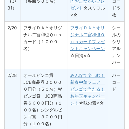
（3/
（各回５００名）
円おこづかいプレ
コー
31）
ゼント
☆スミフル
ド５
×☆
枚
2/20
フライＤＡＹオリジ
フライＤＡＹオリ
シー
ナル二宮和也Ｑｕｏ
ジナル二宮和也Ｑ
ルの
カード（１０００
ｕｏカードプレゼ
シリ
名）
ントキャンペーン
アル
☆日清×☆
ナン
バー
2/28
オールビンゴ賞
みんなで楽しむ！
バー
JCB商品券２０００
新春中華フェア
コー
０円分（５０名）W
ビンゴで当たる！
ド
ビンゴ賞 JCB商品
お年玉キャンペー
券６０００円分（１
ン！
☆味の素×☆
００名）シングルビ
ンゴ賞 ３０００円
分（１００名）