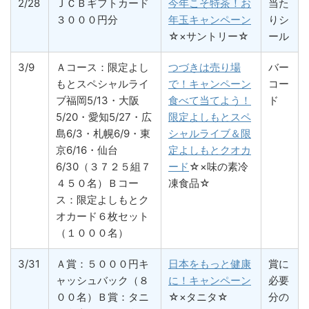
2/28
ＪＣＢギフトカード
今年こそ特茶！お
当た
３０００円分
年玉キャンペーン
りシ
☆×サントリー☆
ール
3/9
Ａコース：限定よし
つづきは売り場
バー
もとスペシャルライ
で！キャンペーン
コー
ブ福岡5/13・大阪
食べて当てよう！
ド
5/20・愛知5/27・広
限定よしもとスペ
島6/3・札幌6/9・東
シャルライブ＆限
京6/16・仙台
定よしもとクオカ
6/30（３７２５組７
ード
☆×味の素冷
４５０名）Ｂコー
凍食品☆
ス：限定よしもとク
オカード６枚セット
（１０００名）
3/31
Ａ賞：５０００円キ
日本をもっと健康
賞に
ャッシュバック（８
に！キャンペーン
必要
００名）Ｂ賞：タニ
☆×タニタ☆
分の