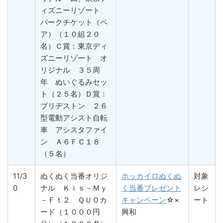
ィズニーリゾート
パークチケット（ペ
ア）（１０組２０
名）Ｃ賞：東京ディ
ズニーリゾート オ
リジナル ３５周
年 ぬいぐるみセッ
ト（２５名）Ｄ賞：
ブリヂストン ２６
型電動アシスト自転
車 アシスタファイ
ン Ａ６ＦＣ１８
（５名）
11/3
ぬくぬく当番オリジ
ホッカイロぬくぬ
対象
0
ナル Ｋｉｓ－Ｍｙ
く当番プレゼント
レシ
－Ｆｔ２ ＱＵＯカ
キャンペーン
☆×
ート
ード（１０００円
興和