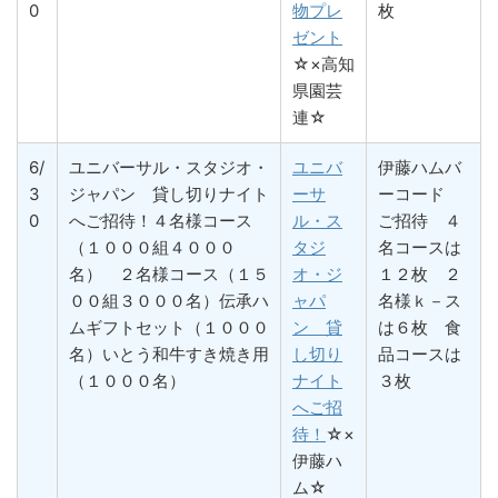
0
物プレ
枚
ゼント
☆×高知
県園芸
連☆
6/
ユニバーサル・スタジオ・
ユニバ
伊藤ハムバ
3
ジャパン 貸し切りナイト
ーサ
ーコード
0
へご招待！４名様コース
ル・ス
ご招待 ４
（１０００組４０００
タジ
名コースは
名） ２名様コース（１５
オ・ジ
１２枚 ２
００組３０００名）伝承ハ
ャパ
名様ｋ－ス
ムギフトセット（１０００
ン 貸
は６枚 食
名）いとう和牛すき焼き用
し切り
品コースは
（１０００名）
ナイト
３枚
へご招
待！
☆×
伊藤ハ
ム☆