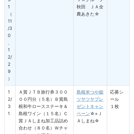
1
秋田 ＪＡ全
（
農あきた☆
11
/3
0
、
1
2/
2
9
）
1
Ａ賞ＪＴＢ旅行券３００
島根米つや姫
応募シ
2/
００円分（５名）Ｂ賞島
ツヤツヤプレ
ール
3
根和牛ロースステーキ＆
ゼントキャン
１枚
1
島根ワイン（１５名）Ｃ
ペーン
☆×Ｊ
賞ＪＡしまね加工品詰め
Ａしまね☆
合わせ（８０名）Ｗチャ