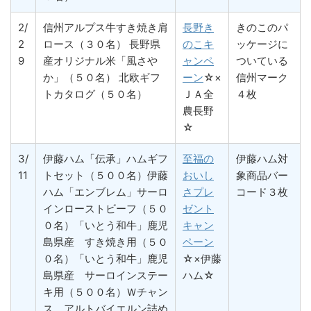
2/
信州アルプス牛すき焼き肩
長野き
きのこのパ
2
ロース（３０名） 長野県
のこキ
ッケージに
9
産オリジナル米「風さや
ャンペ
ついている
か」（５０名） 北欧ギフ
ーン
☆×
信州マーク
トカタログ（５０名）
ＪＡ全
４枚
農長野
☆
3/
伊藤ハム「伝承」ハムギフ
至福の
伊藤ハム対
11
トセット（５００名）伊藤
おいし
象商品バー
ハム「エンブレム」サーロ
さプレ
コード３枚
インローストビーフ（５０
ゼント
０名）「いとう和牛」鹿児
キャン
島県産 すき焼き用（５０
ペーン
０名）「いとう和牛」鹿児
☆×伊藤
島県産 サーロインステー
ハム☆
キ用（５００名）Ｗチャン
ス アルトバイエルン詰め