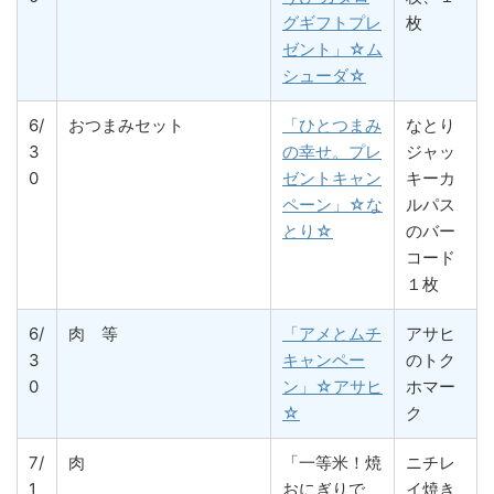
グギフトプレ
枚
ゼント」☆ム
シューダ☆
6/
おつまみセット
「ひとつまみ
なとり
3
の幸せ。プレ
ジャッ
0
ゼントキャン
キーカ
ペーン」☆な
ルパス
とり☆
のバー
コード
１枚
6/
肉 等
「アメとムチ
アサヒ
3
キャンペー
のトク
0
ン」☆アサヒ
ホマー
☆
ク
7/
肉
「一等米！焼
ニチレ
1
おにぎりで
イ焼き