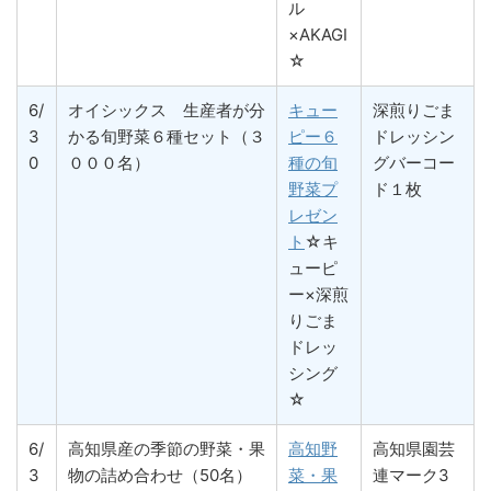
ル
×AKAGI
☆
6/
オイシックス 生産者が分
キュー
深煎りごま
3
かる旬野菜６種セット（３
ピー６
ドレッシン
0
０００名）
種の旬
グバーコー
野菜プ
ド１枚
レゼン
ト
☆キ
ューピ
ー×深煎
りごま
ドレッ
シング
☆
6/
高知県産の季節の野菜・果
高知野
高知県園芸
3
物の詰め合わせ（50名）
菜・果
連マーク3