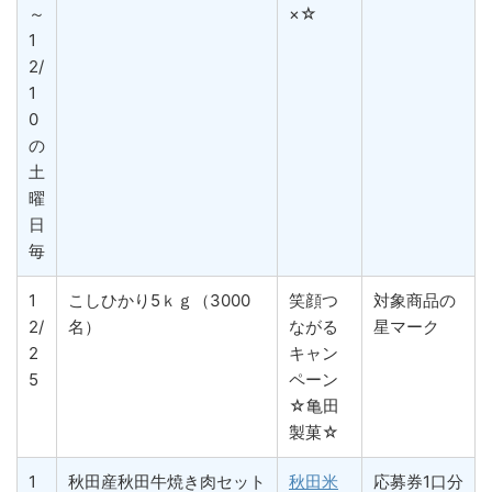
～
×☆
1
2/
1
0
の
土
曜
日
毎
1
こしひかり5ｋｇ（3000
笑顔つ
対象商品の
2/
名）
ながる
星マーク
2
キャン
5
ペーン
☆亀田
製菓☆
1
秋田産秋田牛焼き肉セット
秋田米
応募券1口分