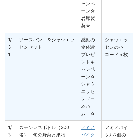
ャンペ
ーン☆
岩塚製
菓☆
1/
ソースパン ＆シャウエッ
感動の
シャウエッ
3
センセット
食体験
センのバー
1
プレゼ
コード５枚
ントキ
ャンペ
ーン☆
シャウ
エッセ
ン（日
本ハ
ム）☆
1/
ステンレスボトル（200
アミノ
アミノバイ
3
名） 旬の野菜と果物
バイタ
タル2個の