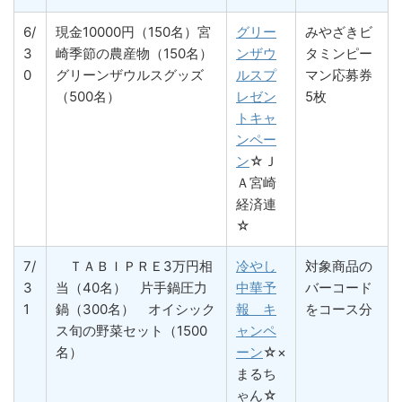
6/
現金10000円（150名）宮
グリー
みやざきビ
3
崎季節の農産物（150名）
ンザウ
タミンピー
0
グリーンザウルスグッズ
ルスプ
マン応募券
（500名）
レゼン
5枚
トキャ
ンペー
ン
☆Ｊ
Ａ宮崎
経済連
☆
7/
ＴＡＢＩＰＲＥ3万円相
冷やし
対象商品の
3
当（40名） 片手鍋圧力
中華予
バーコード
1
鍋（300名） オイシック
報 キ
をコース分
ス旬の野菜セット（1500
ャンペ
名）
ーン
☆×
まるち
ゃん☆