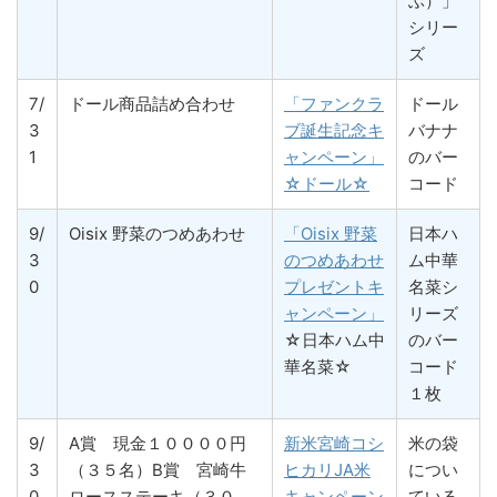
ぶ）」
シリー
ズ
7/
ドール商品詰め合わせ
「ファンクラ
ドール
3
ブ誕生記念キ
バナナ
1
ャンペーン」
のバー
☆ドール☆
コード
9/
Oisix 野菜のつめあわせ
「Oisix 野菜
日本ハ
3
のつめあわせ
ム中華
0
プレゼントキ
名菜シ
ャンペーン」
リーズ
☆日本ハム中
のバー
華名菜☆
コード
１枚
9/
A賞 現金１００００円
新米宮崎コシ
米の袋
3
（３５名）B賞 宮崎牛
ヒカリJA米
につい
0
ロースステーキ（３０
キャンペーン
ている