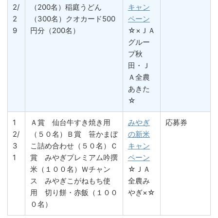
2/
（200名）稲庭うどん
キャン
2
（300名）クオカード500
ペーン
9
円分（200名）
☆×ＪＡ
グルー
プ秋
田・Ｊ
Ａ全農
あきた
☆
1
Ａ賞 仙台牛すき焼き用
みやぎ
応募券
2/
（５０名）Ｂ賞 笹かまぼ
の新米
3
こ詰め合わせ（５０名）Ｃ
キャン
1
賞 みやぎプレミアム吟撰
ペーン
米（１００名）Ｗチャン
☆ＪＡ
ス みやぎこがねもち使
全農み
用 切り餅・赤飯（１００
やぎ×☆
０名）