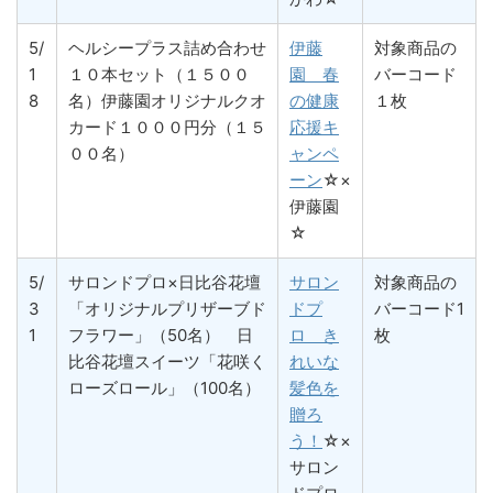
5/
ヘルシープラス詰め合わせ
伊藤
対象商品の
1
１０本セット（１５００
園 春
バーコード
8
名）伊藤園オリジナルクオ
の健康
１枚
カード１０００円分（１５
応援キ
００名）
ャンペ
ーン
☆×
伊藤園
☆
5/
サロンドプロ×日比谷花壇
サロン
対象商品の
3
「オリジナルプリザーブド
ドプ
バーコード1
1
フラワー」（50名） 日
ロ き
枚
比谷花壇スイーツ「花咲く
れいな
ローズロール」（100名）
髪色を
贈ろ
う！
☆×
サロン