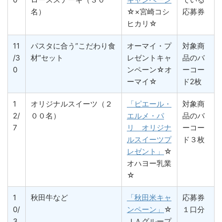
名）
☆×宮崎コシ
応募券
ヒカリ☆
11
パスタに合う”こだわり食
オーマイ・プ
対象商
/3
材”セット
レゼントキャ
品のバ
0
ンペーン☆オ
ーコー
ーマイ☆
ド2枚
1
オリジナルスイーツ（２
「ピエール・
対象商
2/
００名）
エルメ・パ
品のバ
7
リ オリジナ
ーコー
ルスイーツプ
ド３枚
レゼント」
☆
オハヨー乳業
☆
1
秋田牛など
「秋田米キャ
応募券
0/
ンペーン」
☆
１口分
3
ＪＡグループ