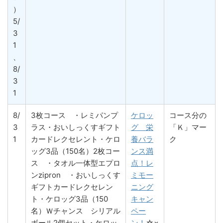
）
5/
3
1
、
8/
3
1
8/
3枚コース ・レミパンプ
ケロッ
コース分の
3
ラス・おいしっくすギフト
グ 栄
「Ｋ」マー
1
カードレクセレント・ケロ
養バラ
ク
ッグ3品（150名）2枚コー
ンス満
ス ・タオル一体型エプロ
点！レ
ンzipron ・おいしっくす
ミモー
ギフトカードレクセレン
ニング
ト・ケロッグ3品（150
キャン
名）Ｗチャンス シリアル
ペー
ボール2個セット・ケロッ
ン！
☆×