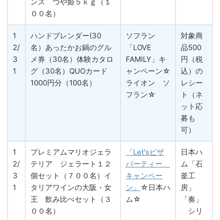
ンス つや姫５ｋｇ（１
００名）
1
ハンドブレンダー(30
ソフラン
対象商
2/
名）あったかお鍋のグル
「LOVE
品500
3
メ券（30名）体験カタロ
FAMILY」キ
円（税
1
グ（30名）QUOカード
ャンペーン☆
込）の
1000円分（100名）
ライオン ソ
レシー
フラン☆
ト（ネ
ット応
募も
可）
1
プレミアムマリオジェラ
「Let'sピザ
日本ハ
2/
テリア ジェラート１２
パーティー
ム「石
3
個セット（７００名）イ
キャンペー
釜工
1
タリアワインの大阪・女
ン」
☆日本ハ
房」
王 飲み比べセット（３
ム☆
「奏」
００名）
シリ