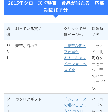
2015年クローズド懸賞 食品が当たる 応募
期間終了分
締
狙っている賞品
クリックで詳
対象商
切
細ページへ
品等
5/
豪華な海の幸
「豪華な海の
ニッス
3
幸が当た
イ 北
1
る！」キャン
海道ソ
ペーン☆ニッ
ーセー
スイ☆
ジ 帯
のバー
コード2
枚
6/
カタログギフト
「ムシューダ
バーコ
3
で選べるごほ
ード２
0
うび カタロ
枚、１