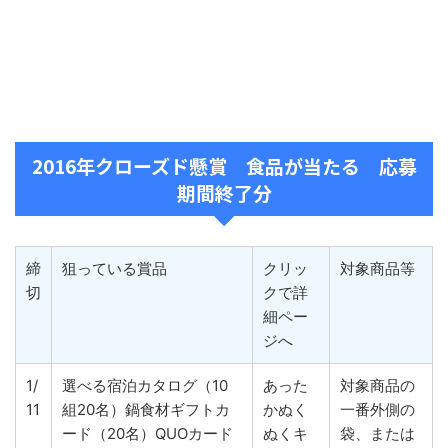
2016年クローズド懸賞 食品が当たる 応募
期間終了分
締
狙っている賞品
クリッ
対象商品等
切
クで詳
細ペー
ジへ
1/
選べる宿泊カタログ（10
あった
対象商品の
11
組20名）鍋食材ギフトカ
かぬく
一番外側の
ード（20名）QUOカード
ぬくキ
袋、または