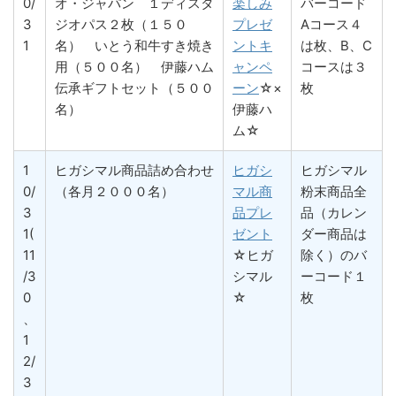
0/
オ・ジャパン １ディスタ
楽しみ
バーコード
3
ジオパス２枚（１５０
プレゼ
Aコース４
1
名） いとう和牛すき焼き
ントキ
は枚、B、C
用（５００名） 伊藤ハム
ャンペ
コースは３
伝承ギフトセット（５００
ーン
☆×
枚
名）
伊藤ハ
ム☆
1
ヒガシマル商品詰め合わせ
ヒガシ
ヒガシマル
0/
（各月２０００名）
マル商
粉末商品全
3
品プレ
品（カレン
1(
ゼント
ダー商品は
11
☆ヒガ
除く）のバ
/3
シマル
ーコード１
0
☆
枚
、
1
2/
3