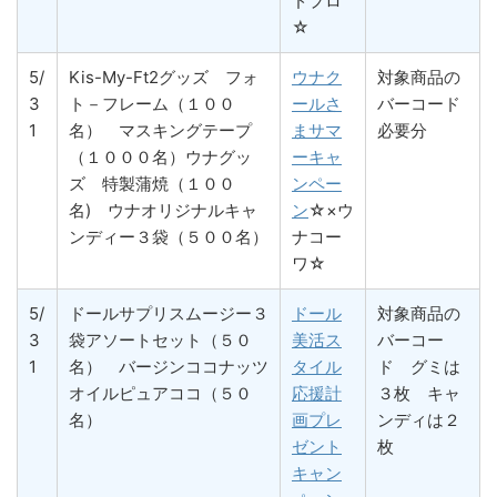
ドプロ
☆
5/
Kis-My-Ft2グッズ フォ
ウナク
対象商品の
3
ト－フレーム（１００
ールさ
バーコード
1
名） マスキングテープ
まサマ
必要分
（１０００名）ウナグッ
ーキャ
ズ 特製蒲焼（１００
ンペー
名) ウナオリジナルキャ
ン
☆×ウ
ンディー３袋（５００名）
ナコー
ワ☆
5/
ドールサプリスムージー３
ドール
対象商品の
3
袋アソートセット（５０
美活ス
バーコー
1
名） バージンココナッツ
タイル
ド グミは
オイルピュアココ（５０
応援計
３枚 キャ
名）
画プレ
ンディは２
ゼント
枚
キャン