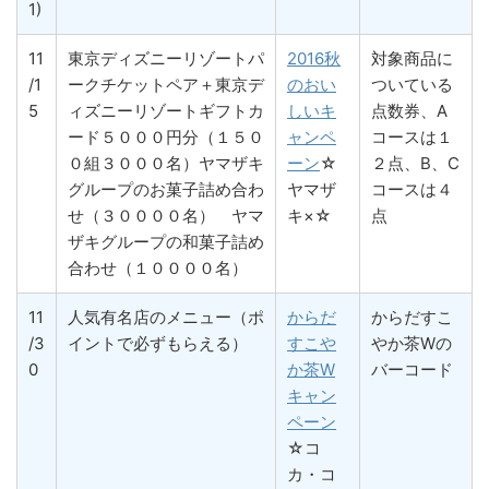
1)
11
東京ディズニーリゾートパ
2016秋
対象商品に
/1
ークチケットペア＋東京デ
のおい
ついている
5
ィズニーリゾートギフトカ
しいキ
点数券、A
ード５０００円分（１５０
ャンペ
コースは１
０組３０００名）ヤマザキ
ーン
☆
２点、B、C
グループのお菓子詰め合わ
ヤマザ
コースは４
せ（３００００名） ヤマ
キ×☆
点
ザキグループの和菓子詰め
合わせ（１００００名）
11
人気有名店のメニュー（ポ
からだ
からだすこ
/3
イントで必ずもらえる）
すこや
やか茶Wの
0
か茶W
バーコード
キャン
ペーン
☆コ
カ・コ