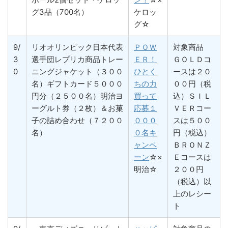
グ3品（700名）
ケロッ
グ☆
9/
リオオリンピック日本代表
ＰＯＷ
対象商品
3
選手団レプリカ商品トレー
ＥＲ！
ＧＯＬＤコ
0
ニングジャケット（３００
ひとく
ースは２０
名）ギフトカード５０００
ちの力
００円（税
円分（２５００名）明治ヨ
買って
込）ＳＩＬ
ーグルト券（２枚）＆お菓
応募１
ＶＥＲコー
子の詰め合わせ（７２００
０００
スは５００
名）
０名キ
円（税込）
ャンペ
ＢＲＯＮＺ
ーン
☆×
Ｅコースは
明治☆
２００円
（税込）以
上のレシー
ト