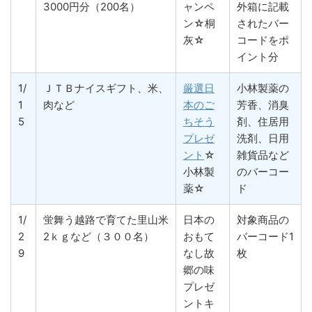
3000円分（200名）
ャンペ
外箱に記載
ン☆桐
されたバー
灰☆
コードをポ
イント分
1/
ＪＴＢナイスギフト、米、
厳選日
小林製薬の
1
肉など
本のご
芳香、消臭
5
ちそう
剤、住居用
プレゼ
洗剤、日用
ント
☆
雑貨品など
小林製
のバーコー
薬☆
ド
1/
蛍舞う越路で育てた里山米
日本の
対象商品の
2
2ｋｇなど（３００名）
おもて
バーコード1
9
なし故
枚
郷の味
プレゼ
ントキ