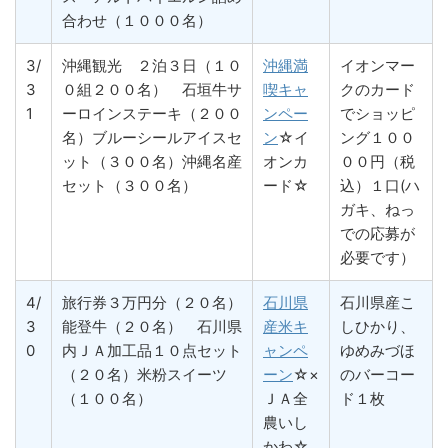
合わせ（１０００名）
3/
沖縄観光 ２泊３日（１０
沖縄満
イオンマー
3
０組２００名） 石垣牛サ
喫キャ
クのカード
1
ーロインステーキ（２００
ンペー
でショッピ
名）ブルーシールアイスセ
ン
☆イ
ング１００
ット（３００名）沖縄名産
オンカ
００円（税
セット（３００名）
ード☆
込）１口(ハ
ガキ、ねっ
での応募が
必要です）
4/
旅行券３万円分（２０名）
石川県
石川県産こ
3
能登牛（２０名） 石川県
産米キ
しひかり、
0
内ＪＡ加工品１０点セット
ャンペ
ゆめみづほ
（２０名）米粉スイーツ
ーン
☆×
のバーコー
（１００名）
ＪＡ全
ド１枚
農いし
かわ☆