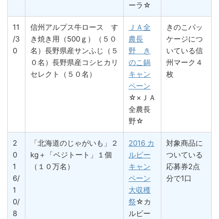
ーラ☆
11
信州アルプス牛ロース す
ＪＡ全
きのこパッ
/3
き焼き用（500ｇ）（５０
農長
ケージにつ
0
名）長野県産サンふじ（５
野 き
いている信
０名）長野県産コシヒカリ
のこ鍋
州マーク４
セレクト（５０名）
キャン
枚
ペーン
☆×ＪＡ
全農長
野☆
2
「北海道のじゃがいも」２
2016 カ
対象商品に
0
kg＋「ベジトート」１個
ルビー
ついている
1
（１０万名）
キャン
応募券2点
6/
ペーン
分で1口
1
大収穫
0/
祭
☆カ
8
ルビー