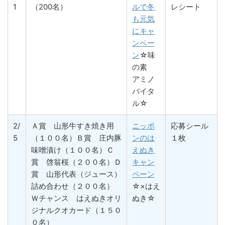
1
（200名）
ルで冬
レシート
も元気
にキャ
ンペー
ン
☆味
の素
アミノ
バイタ
ル☆
2/
Ａ賞 山形牛すき焼き用
ニッポ
応募シール
5
（１００名）Ｂ賞 庄内豚
ンのは
１枚
味噌漬け（１００名）Ｃ
えぬき
賞 啓翁桜（２００名）Ｄ
キャン
賞 山形代表（ジュース）
ペーン
詰め合わせ（２００名）
☆×はえ
Ｗチャンス はえぬきオリ
ぬき☆
ジナルクオカード（１５０
０名）