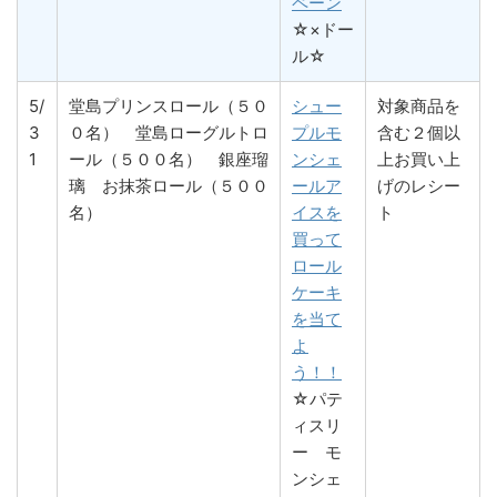
ペーン
☆×ドー
ル☆
5/
堂島プリンスロール（５０
シュー
対象商品を
3
０名） 堂島ローグルトロ
プルモ
含む２個以
1
ール（５００名） 銀座瑠
ンシェ
上お買い上
璃 お抹茶ロール（５００
ールア
げのレシー
名）
イスを
ト
買って
ロール
ケーキ
を当て
よ
う！！
☆パテ
ィスリ
ー モ
ンシェ