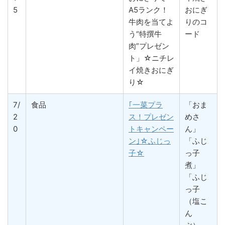
5
A5ランク！
おにぎ
牛肉を当てよ
りのコ
う“特撰牛
ード
肉”プレゼン
ト」☆ニチレ
イ焼きおにぎ
り☆
7/
食品
｢一菜プラ
「おま
2
ス！プレゼン
めさ
0
トキャンペー
ん」
ン｣☆ふじっ
「ふじ
子☆
っ子
煮」
「ふじ
っ子
（塩こ
ん