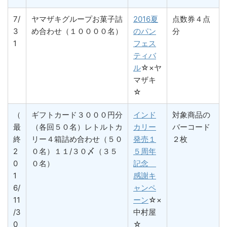
7/
ヤマザキグループお菓子詰
2016夏
点数券４点
3
め合わせ（１００００名）
のパン
分
1
フェス
ティバ
ル
☆×ヤ
マザキ
☆
（
ギフトカード３０００円分
インド
対象商品の
最
（各回５０名）レトルトカ
カリー
バーコード
終
リー４箱詰め合わせ（５０
発売１
２枚
2
０名）１１/３０〆（３５
５周年
0
０名）
記念
1
感謝キ
6/
ャンペ
11
ーン
☆×
/3
中村屋
0
☆