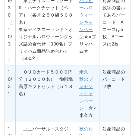
9/
東京ディズニーリゾート
ハッピ
対象商品の
3
R ・パークチケット（ペ
ーハロ
数字の書い
0
ア）（各月２５０組５００
ウィー
てあるバー
（
名）
ンキャ
コード A
1
東京ディズニーランド・オ
ンペー
コースは5
0/
リジナルハロウィーングッ
ン
☆×プ
枚、Bコー
3
ズ詰め合わせ（300名）プ
リマハ
スは2枚
1
リマハム商品詰め合わせ
ム☆
）
（500名）
1
ＱＵＯカード５０００円
米久
対象商品の
0/
分（２０００名） 御殿場
秋のプ
バーコード
3
高原ギフトセット（５１８
レゼン
２枚
1
名）
トキャ
ンペー
ン
☆×
米久☆
1
ユニバーサル・スタジ
秋のお
対象商品の