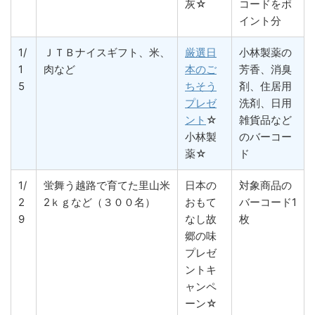
灰☆
コードをポ
イント分
1/
ＪＴＢナイスギフト、米、
厳選日
小林製薬の
1
肉など
本のご
芳香、消臭
5
ちそう
剤、住居用
プレゼ
洗剤、日用
ント
☆
雑貨品など
小林製
のバーコー
薬☆
ド
1/
蛍舞う越路で育てた里山米
日本の
対象商品の
2
2ｋｇなど（３００名）
おもて
バーコード1
9
なし故
枚
郷の味
プレゼ
ントキ
ャンペ
ーン☆