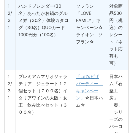
1
ハンドブレンダー(30
ソフラン
対象商
2/
名）あったかお鍋のグル
「LOVE
品500
3
メ券（30名）体験カタロ
FAMILY」キ
円（税
1
グ（30名）QUOカード
ャンペーン☆
込）の
1000円分（100名）
ライオン ソ
レシー
フラン☆
ト（ネ
ット応
募も
可）
1
プレミアムマリオジェラ
「Let'sピザ
日本ハ
2/
テリア ジェラート１２
パーティー
ム「石
3
個セット（７００名）イ
キャンペー
釜工
1
タリアワインの大阪・女
ン」
☆日本ハ
房」
王 飲み比べセット（３
ム☆
「奏」
００名）
シリ
ーズの
バーコ