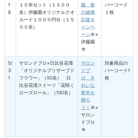
1
１０本セット（１５００
園 春
バーコード
8
名）伊藤園オリジナルクオ
の健康
１枚
カード１０００円分（１５
応援キ
００名）
ャンペ
ーン
☆×
伊藤園
☆
5/
サロンドプロ×日比谷花壇
サロン
対象商品の
3
「オリジナルプリザーブド
ドプ
バーコード1
1
フラワー」（50名） 日
ロ き
枚
比谷花壇スイーツ「花咲く
れいな
ローズロール」（100名）
髪色を
贈ろ
う！
☆×
サロン
ドプロ
☆