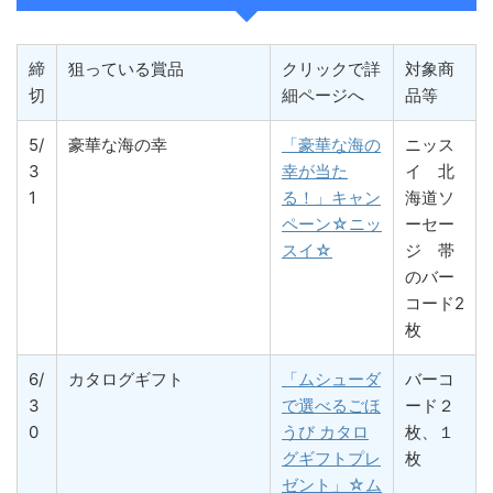
締
狙っている賞品
クリックで詳
対象商
切
細ページへ
品等
5/
豪華な海の幸
「豪華な海の
ニッス
3
幸が当た
イ 北
1
る！」キャン
海道ソ
ペーン☆ニッ
ーセー
スイ☆
ジ 帯
のバー
コード2
枚
6/
カタログギフト
「ムシューダ
バーコ
3
で選べるごほ
ード２
0
うび カタロ
枚、１
グギフトプレ
枚
ゼント」☆ム