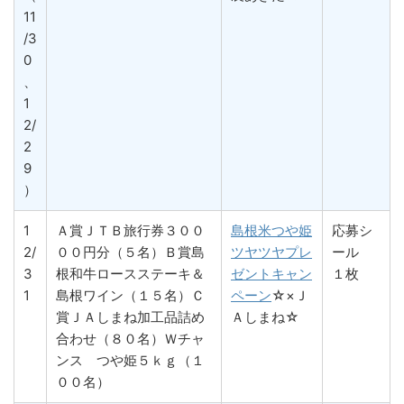
11
/3
0
、
1
2/
2
9
）
1
Ａ賞ＪＴＢ旅行券３００
島根米つや姫
応募シ
2/
００円分（５名）Ｂ賞島
ツヤツヤプレ
ール
3
根和牛ロースステーキ＆
ゼントキャン
１枚
1
島根ワイン（１５名）Ｃ
ペーン
☆×Ｊ
賞ＪＡしまね加工品詰め
Ａしまね☆
合わせ（８０名）Ｗチャ
ンス つや姫５ｋｇ（１
００名）