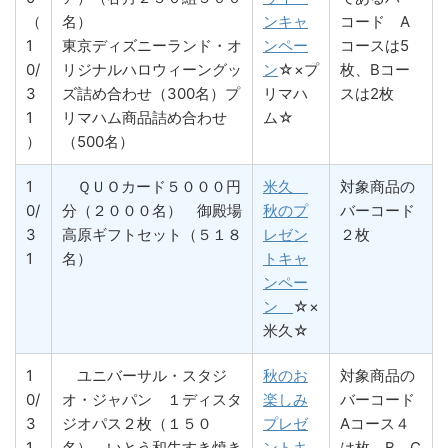
（
名）
ンキャ
コード A
1
東京ディズニーランド・オ
ンペー
コースは5
0/
リジナルハロウィーングッ
ン
☆×プ
枚、Bコー
3
ズ詰め合わせ（300名）プ
リマハ
スは2枚
1
リマハム商品詰め合わせ
ム☆
）
（500名）
1
ＱＵＯカード５０００円
米久
対象商品の
0/
分（２０００名） 御殿場
秋のプ
バーコード
3
高原ギフトセット（５１８
レゼン
２枚
1
名）
トキャ
ンペー
ン
☆×
米久☆
1
ユニバーサル・スタジ
秋のお
対象商品の
0/
オ・ジャパン １ディスタ
楽しみ
バーコード
3
ジオパス２枚（１５０
プレゼ
Aコース４
1
名） いとう和牛すき焼き
ントキ
は枚、B、C