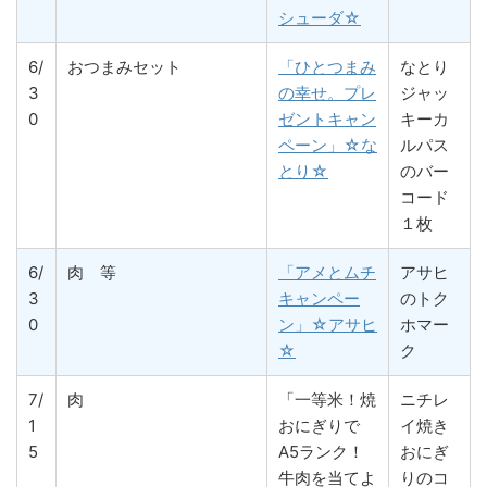
シューダ☆
6/
おつまみセット
「ひとつまみ
なとり
3
の幸せ。プレ
ジャッ
0
ゼントキャン
キーカ
ペーン」☆な
ルパス
とり☆
のバー
コード
１枚
6/
肉 等
「アメとムチ
アサヒ
3
キャンペー
のトク
0
ン」☆アサヒ
ホマー
☆
ク
7/
肉
「一等米！焼
ニチレ
1
おにぎりで
イ焼き
5
A5ランク！
おにぎ
牛肉を当てよ
りのコ