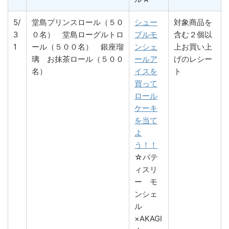
5/
堂島プリンスロール（５０
シュー
対象商品を
3
０名） 堂島ローグルトロ
プルモ
含む２個以
1
ール（５００名） 銀座瑠
ンシェ
上お買い上
璃 お抹茶ロール（５００
ールア
げのレシー
名）
イスを
ト
買って
ロール
ケーキ
を当て
よ
う！！
☆パテ
ィスリ
ー モ
ンシェ
ル
×AKAGI