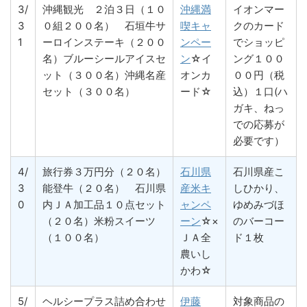
3/
沖縄観光 ２泊３日（１０
沖縄満
イオンマー
3
０組２００名） 石垣牛サ
喫キャ
クのカード
1
ーロインステーキ（２００
ンペー
でショッピ
名）ブルーシールアイスセ
ン
☆イ
ング１００
ット（３００名）沖縄名産
オンカ
００円（税
セット（３００名）
ード☆
込）１口(ハ
ガキ、ねっ
での応募が
必要です）
4/
旅行券３万円分（２０名）
石川県
石川県産こ
3
能登牛（２０名） 石川県
産米キ
しひかり、
0
内ＪＡ加工品１０点セット
ャンペ
ゆめみづほ
（２０名）米粉スイーツ
ーン
☆×
のバーコー
（１００名）
ＪＡ全
ド１枚
農いし
かわ☆
5/
ヘルシープラス詰め合わせ
伊藤
対象商品の