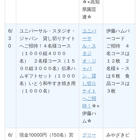
☆×高知
県園芸
連☆
6/
ユニバーサル・スタジオ・
ユニバ
伊藤ハムバ
3
ジャパン 貸し切りナイト
ーサ
ーコード
0
へご招待！４名様コース
ル・ス
ご招待 ４
（１０００組４０００
タジ
名コースは
名） ２名様コース（１５
オ・ジ
１２枚 ２
００組３０００名）伝承ハ
ャパ
名様ｋ－ス
ムギフトセット（１０００
ン 貸
は６枚 食
名）いとう和牛すき焼き用
し切り
品コースは
（１０００名）
ナイト
３枚
へご招
待！
☆×
伊藤ハ
ム☆
6/
現金10000円（150名）宮
グリー
みやざきビ