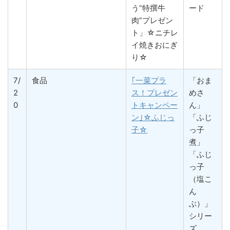
う“特撰牛
ード
肉”プレゼン
ト」☆ニチレ
イ焼きおにぎ
り☆
7/
食品
｢一菜プラ
「おま
2
ス！プレゼン
めさ
0
トキャンペー
ん」
ン｣☆ふじっ
「ふじ
子☆
っ子
煮」
「ふじ
っ子
（塩こ
ん
ぶ）」
シリー
ズ