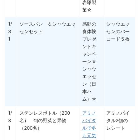
岩塚製
菓☆
1/
ソースパン ＆シャウエッ
感動の
シャウエッ
3
センセット
食体験
センのバー
1
プレゼ
コード５枚
ントキ
ャンペ
ーン☆
シャウ
エッセ
ン（日
本ハ
ム）☆
1/
ステンレスボトル（200
アミノ
アミノバイ
3
名） 旬の野菜と果物
バイタ
タル2個の
1
（200名）
ルで冬
レシート
も元気