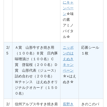
にキャ
ンペー
ン
☆味
の素
アミノ
バイタ
ル☆
2/
Ａ賞 山形牛すき焼き用
ニッポ
応募シール
5
（１００名）Ｂ賞 庄内豚
ンのは
１枚
味噌漬け（１００名）Ｃ
えぬき
賞 啓翁桜（２００名）Ｄ
キャン
賞 山形代表（ジュース）
ペーン
詰め合わせ（２００名）
☆×はえ
Ｗチャンス はえぬきオリ
ぬき☆
ジナルクオカード（１５０
０名）
2/
信州アルプス牛すき焼き肩
長野き
きのこのパ