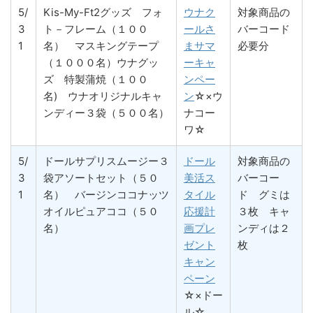
5/
Kis-My-Ft2グッズ フォ
ウナク
対象商品の
3
ト－フレーム（１００
ールさ
バーコード
1
名） マスキングテープ
まサマ
必要分
（１０００名）ウナグッ
ーキャ
ズ 特製蒲焼（１００
ンペー
名) ウナオリジナルキャ
ン
☆×ウ
ンディー３袋（５００名）
ナコー
ワ☆
5/
ドールサプリスムージー３
ドール
対象商品の
3
袋アソートセット（５０
美活ス
バーコー
1
名） バージンココナッツ
タイル
ド グミは
オイルピュアココ（５０
応援計
３枚 キャ
名）
画プレ
ンディは２
ゼント
枚
キャン
ペーン
☆×ドー
ル☆