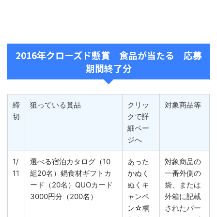
2016年クローズド懸賞 食品が当たる 応募
期間終了分
締
狙っている賞品
クリッ
対象商品等
切
クで詳
細ペー
ジへ
1/
選べる宿泊カタログ（10
あった
対象商品の
11
組20名）鍋食材ギフトカ
かぬく
一番外側の
ード（20名）QUOカード
ぬくキ
袋、または
3000円分（200名）
ャンペ
外箱に記載
ン☆桐
されたバー