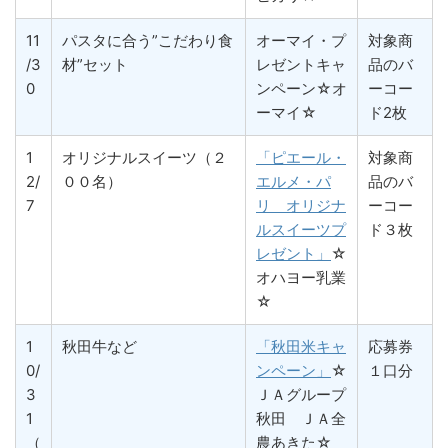
11
パスタに合う”こだわり食
オーマイ・プ
対象商
/3
材”セット
レゼントキャ
品のバ
0
ンペーン☆オ
ーコー
ーマイ☆
ド2枚
1
オリジナルスイーツ（２
「ピエール・
対象商
2/
００名）
エルメ・パ
品のバ
7
リ オリジナ
ーコー
ルスイーツプ
ド３枚
レゼント」
☆
オハヨー乳業
☆
1
秋田牛など
「秋田米キャ
応募券
0/
ンペーン」
☆
１口分
3
ＪＡグループ
1
秋田 ＪＡ全
（
農あきた☆