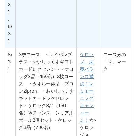
3
1
、
8/
3
1
8/
3枚コース ・レミパンプ
ケロッ
コース分の
3
ラス・おいしっくすギフト
グ 栄
「Ｋ」マー
1
カードレクセレント・ケロ
養バラ
ク
ッグ3品（150名）2枚コー
ンス満
ス ・タオル一体型エプロ
点！レ
ンzipron ・おいしっくす
ミモー
ギフトカードレクセレン
ニング
ト・ケロッグ3品（150
キャン
名）Ｗチャンス シリアル
ペー
ボール2個セット・ケロッ
ン！
☆×
グ3品（700名）
ケロッ
グ☆