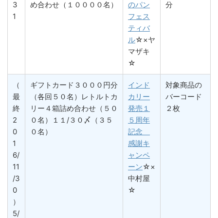
3
め合わせ（１００００名）
のパン
分
1
フェス
ティバ
ル
☆×ヤ
マザキ
☆
（
ギフトカード３０００円分
インド
対象商品の
最
（各回５０名）レトルトカ
カリー
バーコード
終
リー４箱詰め合わせ（５０
発売１
２枚
2
０名）１１/３０〆（３５
５周年
0
０名）
記念
1
感謝キ
6/
ャンペ
11
ーン
☆×
/3
中村屋
0
☆
）
5/