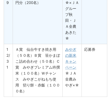
9
円分（200名）
☆×ＪＡ
グルー
プ秋
田・Ｊ
Ａ全農
あきた
☆
1
Ａ賞 仙台牛すき焼き用
みやぎ
応募券
2/
（５０名）Ｂ賞 笹かまぼ
の新米
3
こ詰め合わせ（５０名）Ｃ
キャン
1
賞 みやぎプレミアム吟撰
ペーン
米（１００名）Ｗチャン
☆ＪＡ
ス みやぎこがねもち使
全農み
用 切り餅・赤飯（１００
やぎ×☆
０名）