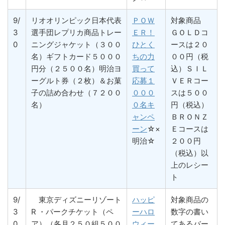
9/
リオオリンピック日本代表
ＰＯＷ
対象商品
3
選手団レプリカ商品トレー
ＥＲ！
ＧＯＬＤコ
0
ニングジャケット（３００
ひとく
ースは２０
名）ギフトカード５０００
ちの力
００円（税
円分（２５００名）明治ヨ
買って
込）ＳＩＬ
ーグルト券（２枚）＆お菓
応募１
ＶＥＲコー
子の詰め合わせ（７２００
０００
スは５００
名）
０名キ
円（税込）
ャンペ
ＢＲＯＮＺ
ーン
☆×
Ｅコースは
明治☆
２００円
（税込）以
上のレシー
ト
9/
東京ディズニーリゾート
ハッピ
対象商品の
3
R ・パークチケット（ペ
ーハロ
数字の書い
0
ア）（各月２５０組５００
ウィー
てあるバー