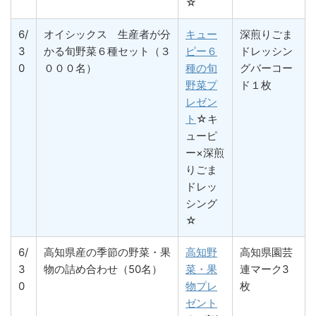
☆
6/
オイシックス 生産者が分
キュー
深煎りごま
3
かる旬野菜６種セット（３
ピー６
ドレッシン
0
０００名）
種の旬
グバーコー
野菜プ
ド１枚
レゼン
ト
☆キ
ューピ
ー×深煎
りごま
ドレッ
シング
☆
6/
高知県産の季節の野菜・果
高知野
高知県園芸
3
物の詰め合わせ（50名）
菜・果
連マーク3
0
物プレ
枚
ゼント