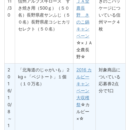
11
信州アルプス牛ロース す
ＪＡ全
きのこパッ
/3
き焼き用（500ｇ）（５０
農長
ケージにつ
0
名）長野県産サンふじ（５
野 き
いている信
０名）長野県産コシヒカリ
のこ鍋
州マーク４
セレクト（５０名）
キャン
枚
ペーン
☆×ＪＡ
全農長
野☆
2
「北海道のじゃがいも」２
2016 カ
対象商品に
0
kg＋「ベジトート」１個
ルビー
ついている
1
（１０万名）
キャン
応募券2点
6/
ペーン
分で1口
1
大収穫
0/
祭
☆カ
8
ルビー
～
×☆
1