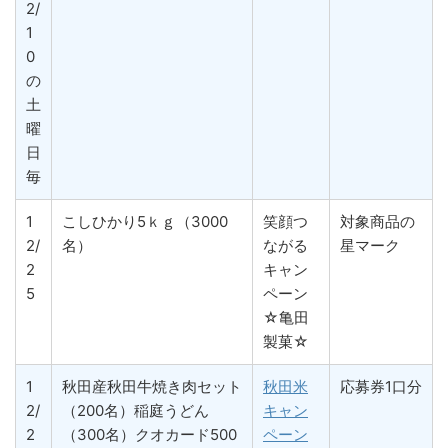
2/
1
0
の
土
曜
日
毎
1
こしひかり5ｋｇ（3000
笑顔つ
対象商品の
2/
名）
ながる
星マーク
2
キャン
5
ペーン
☆亀田
製菓☆
1
秋田産秋田牛焼き肉セット
秋田米
応募券1口分
2/
（200名）稲庭うどん
キャン
2
（300名）クオカード500
ペーン