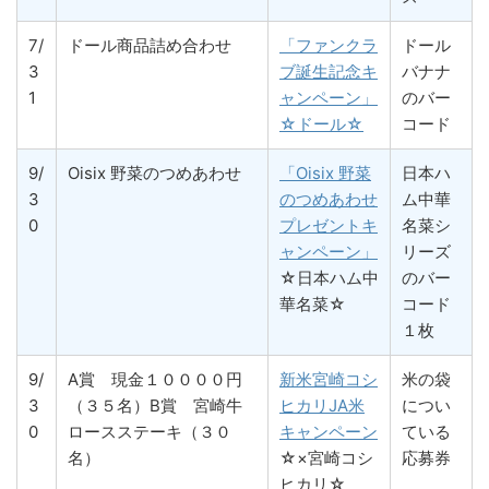
7/
ドール商品詰め合わせ
「ファンクラ
ドール
3
ブ誕生記念キ
バナナ
1
ャンペーン」
のバー
☆ドール☆
コード
9/
Oisix 野菜のつめあわせ
「Oisix 野菜
日本ハ
3
のつめあわせ
ム中華
0
プレゼントキ
名菜シ
ャンペーン」
リーズ
☆日本ハム中
のバー
華名菜☆
コード
１枚
9/
A賞 現金１００００円
新米宮崎コシ
米の袋
3
（３５名）B賞 宮崎牛
ヒカリJA米
につい
0
ロースステーキ（３０
キャンペーン
ている
名）
☆×宮崎コシ
応募券
ヒカリ☆