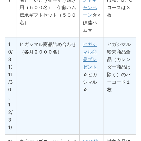
用（５００名） 伊藤ハム
ャンペ
コースは３
伝承ギフトセット（５００
ーン
☆×
枚
名）
伊藤ハ
ム☆
1
ヒガシマル商品詰め合わせ
ヒガシ
ヒガシマル
0/
（各月２０００名）
マル商
粉末商品全
3
品プレ
品（カレン
1(
ゼント
ダー商品は
11
☆ヒガ
除く）のバ
/3
シマル
ーコード１
0
☆
枚
、
1
2/
3
1)