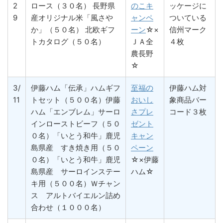
2
ロース（３０名） 長野県
のこキ
ッケージに
9
産オリジナル米「風さや
ャンペ
ついている
か」（５０名） 北欧ギフ
ーン
☆×
信州マーク
トカタログ（５０名）
ＪＡ全
４枚
農長野
☆
3/
伊藤ハム「伝承」ハムギフ
至福の
伊藤ハム対
11
トセット（５００名）伊藤
おいし
象商品バー
ハム「エンブレム」サーロ
さプレ
コード３枚
インローストビーフ（５０
ゼント
０名）「いとう和牛」鹿児
キャン
島県産 すき焼き用（５０
ペーン
０名）「いとう和牛」鹿児
☆×伊藤
島県産 サーロインステー
ハム☆
キ用（５００名）Ｗチャン
ス アルトバイエルン詰め
合わせ（１０００名）