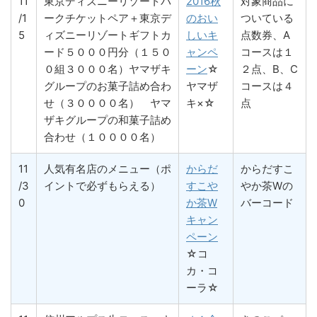
11
東京ディズニーリゾートパ
2016秋
対象商品に
/1
ークチケットペア＋東京デ
のおい
ついている
5
ィズニーリゾートギフトカ
しいキ
点数券、A
ード５０００円分（１５０
ャンペ
コースは１
０組３０００名）ヤマザキ
ーン
☆
２点、B、C
グループのお菓子詰め合わ
ヤマザ
コースは４
せ（３００００名） ヤマ
キ×☆
点
ザキグループの和菓子詰め
合わせ（１００００名）
11
人気有名店のメニュー（ポ
からだ
からだすこ
/3
イントで必ずもらえる）
すこや
やか茶Wの
0
か茶W
バーコード
キャン
ペーン
☆コ
カ・コ
ーラ☆