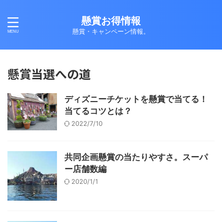
懸賞お得情報
懸賞・キャンペーン情報。
懸賞当選への道
ディズニーチケットを懸賞で当てる！
当てるコツとは？
2022/7/10
共同企画懸賞の当たりやすさ。スーパ
ー店舗数編
2020/1/1