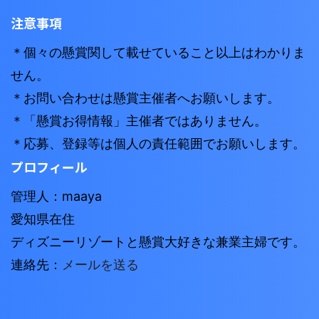
注意事項
＊個々の懸賞関して載せていること以上はわかりま
せん。
＊お問い合わせは懸賞主催者へお願いします。
＊「懸賞お得情報」主催者ではありません。
＊応募、登録等は個人の責任範囲でお願いします。
プロフィール
管理人：maaya
愛知県在住
ディズニーリゾートと懸賞大好きな兼業主婦です。
連絡先：
メールを送る