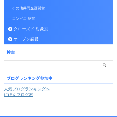
その他共同企画懸賞
コンビニ 懸賞
クローズド 対象別
オープン懸賞
検索
ブログランキング参加中
人気ブログランキングへ
にほんブログ村