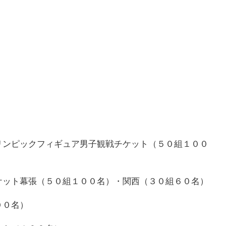
リンピックフィギュア男子観戦チケット（５０組１００
ケット幕張（５０組１００名）・関西（３０組６０名）
００名）