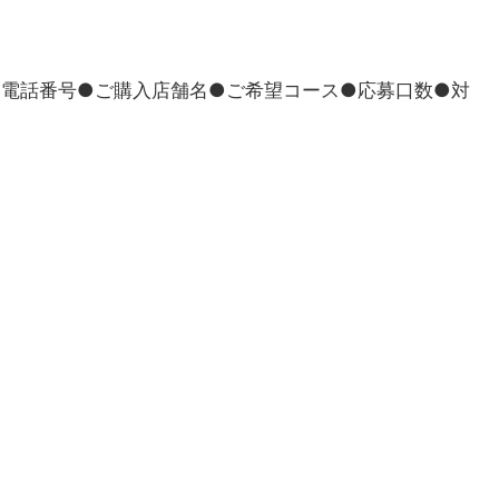
●電話番号●ご購入店舗名●ご希望コース●応募口数●対