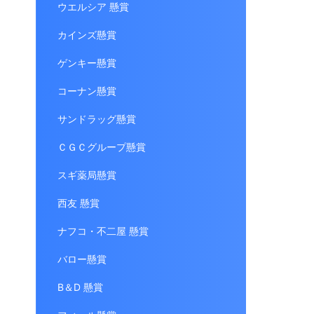
ウエルシア 懸賞
カインズ懸賞
ゲンキー懸賞
コーナン懸賞
サンドラッグ懸賞
ＣＧＣグループ懸賞
スギ薬局懸賞
西友 懸賞
ナフコ・不二屋 懸賞
バロー懸賞
B＆D 懸賞