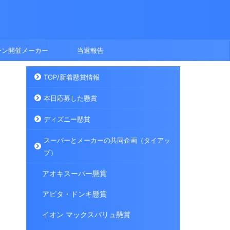
ーン開催メーカー
当選報告
TOP/新着懸賞情報
本日応募した懸賞
ディズニー懸賞
スーパーとメーカーの共同企画（タイアッ
プ）
アオキスーパー懸賞
アピタ・ドンキ懸賞
イオン マックスバリュ懸賞