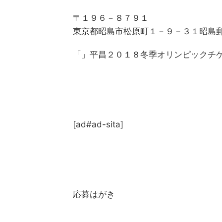
〒１９６－８７９１
東京都昭島市松原町１－９－３１昭島
「」平昌２０１８冬季オリンピックチ
[ad#ad-sita]
応募はがき