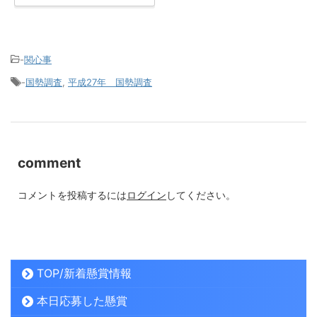
-
関心事
-
国勢調査
,
平成27年 国勢調査
comment
コメントを投稿するには
ログイン
してください。
TOP/新着懸賞情報
本日応募した懸賞