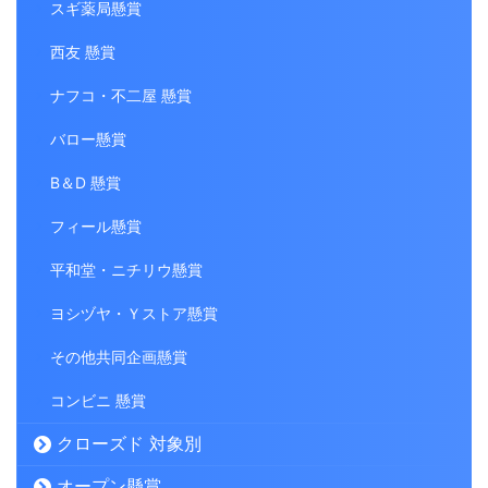
スギ薬局懸賞
西友 懸賞
ナフコ・不二屋 懸賞
バロー懸賞
B＆D 懸賞
フィール懸賞
平和堂・ニチリウ懸賞
ヨシヅヤ・Ｙストア懸賞
その他共同企画懸賞
コンビニ 懸賞
クローズド 対象別
オープン懸賞