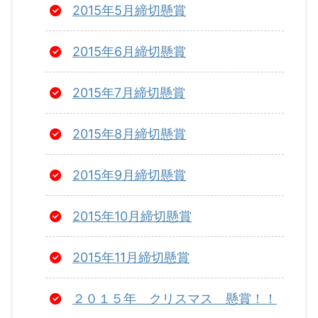
2015年5月締切懸賞
2015年6月締切懸賞
2015年7月締切懸賞
2015年8月締切懸賞
2015年9月締切懸賞
2015年10月締切懸賞
2015年11月締切懸賞
２０１５年 クリスマス 懸賞！！