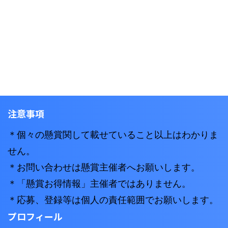
注意事項
＊個々の懸賞関して載せていること以上はわかりま
せん。
＊お問い合わせは懸賞主催者へお願いします。
＊「懸賞お得情報」主催者ではありません。
＊応募、登録等は個人の責任範囲でお願いします。
プロフィール