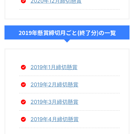
2020年12月締切懸賞
2019年懸賞締切月ごと(終了分)の一覧
2019年1月締切懸賞
2019年2月締切懸賞
2019年3月締切懸賞
2019年4月締切懸賞