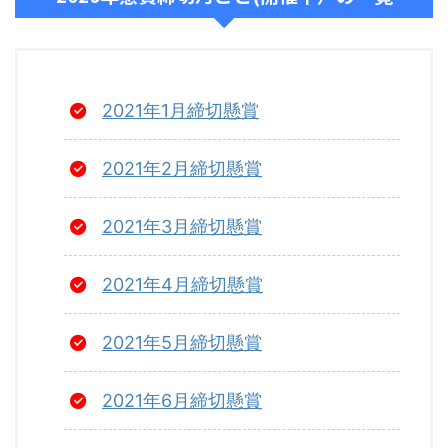
2021年1月締切懸賞
2021年2月締切懸賞
2021年3月締切懸賞
2021年4月締切懸賞
2021年5月締切懸賞
2021年6月締切懸賞