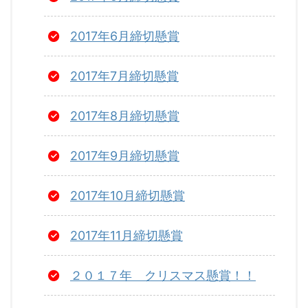
2017年6月締切懸賞
2017年7月締切懸賞
2017年8月締切懸賞
2017年9月締切懸賞
2017年10月締切懸賞
2017年11月締切懸賞
２０１７年 クリスマス懸賞！！