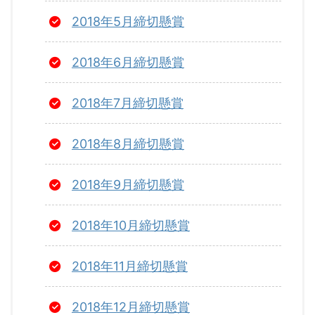
2018年5月締切懸賞
2018年6月締切懸賞
2018年7月締切懸賞
2018年8月締切懸賞
2018年9月締切懸賞
2018年10月締切懸賞
2018年11月締切懸賞
2018年12月締切懸賞