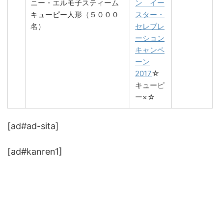
ニー・エルモ子スティーム
ン イー
キューピー人形（５０００
スター・
名）
セレブレ
ーション
キャンペ
ーン
2017
☆
キューピ
ー×☆
[ad#ad-sita]
[ad#kanren1]