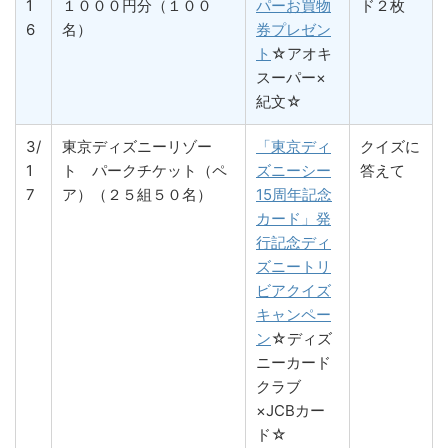
1
１０００円分（１００
パーお買物
ド２枚
6
名）
券プレゼン
ト
☆アオキ
スーパー×
紀文☆
3/
東京ディズニーリゾー
「東京ディ
クイズに
1
ト パークチケット（ペ
ズニーシー
答えて
7
ア）（２５組５０名）
15周年記念
カード」発
行記念ディ
ズニートリ
ビアクイズ
キャンペー
ン
☆ディズ
ニーカード
クラブ
×JCBカー
ド☆