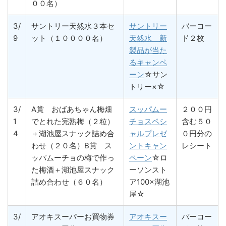
００名）
3/
サントリー天然水３本セ
サントリー
バーコー
9
ット（１００００名）
天然水 新
ド２枚
製品が当た
るキャンペ
ーン
☆サン
トリー×☆
3/
A賞 おばあちゃん梅畑
スッパムー
２００円
1
でとれた完熟梅（２粒）
チョスペシ
含む５０
4
＋湖池屋スナック詰め合
ャルプレゼ
０円分の
わせ（２０名）B賞 ス
ントキャン
レシート
ッパムーチョの梅で作っ
ペーン
☆ロ
た梅酒＋湖池屋スナック
ーソンスト
詰め合わせ（６０名）
ア100×湖池
屋☆
3/
アオキスーパーお買物券
アオキスー
バーコー