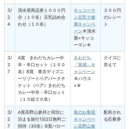
3/
清水屋商品券１０００円
キッコーマ
２００円
2
分（１０名）豆乳詰め合
ン豆乳で健
のレシー
4
わせ（１０名）
康キャンペ
ト
ーン
☆清水
屋×キッコ
ーマン☆
3/
A賞 きわだちカレー中
きわだち
クイズに
2
辛・辛口セット（１００
「実感」キ
答えて
7
名）B賞 東京ディズニ
ャンペーン
ーリゾートペアパークチ
☆ハウス
ケット（ペア）きわだち
×☆
カレー中辛・辛口セット
（１０組２０名）
3/
A賞高野山参拝と宿坊に
春のお客様
配布され
2
泊まる旅行1泊2日無料ご
キャンペー
る応募券
7
招待（30名）B賞バロー
ン高野山参