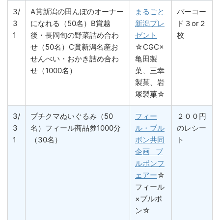
3/
A賞新潟の田んぼのオーナー
まるごと
バーコー
3
になれる（50名）B賞越
新潟プレ
ド３or２
1
後・長岡旬の野菜詰め合わ
ゼント
枚
せ（50名）C賞新潟名産お
☆CGC×
せんべい・おかき詰め合わ
亀田製
せ（1000名）
菓、三幸
製菓、岩
塚製菓☆
3/
プチクマぬいぐるみ（50
フィー
２００円
3
名）フィール商品券1000分
ル・ブル
のレシー
1
（30名）
ボン共同
ト
企画 ブ
ルボンフ
ェアー
☆
フィール
×ブルボ
ン☆