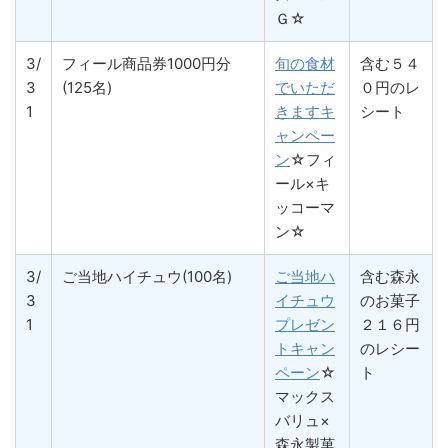
Ｇ☆
3/
フィール商品券1000円分
旬の食材
含む５４
3
(125名)
でいただ
０円のレ
1
きますキ
シート
ャンペー
ン
☆フィ
ール×キ
ッコーマ
ン☆
3/
ご当地ハイチュウ(100名)
ご当地ハ
含む森永
3
イチュウ
のお菓子
1
プレゼン
２１６円
トキャン
のレシー
ペーン
☆
ト
マックス
バリュ×
森永製菓