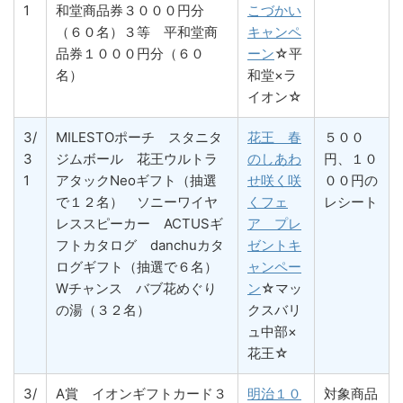
1
和堂商品券３０００円分
こづかい
（６０名）３等 平和堂商
キャンペ
品券１０００円分（６０
ーン
☆平
名）
和堂×ラ
イオン☆
3/
MILESTOポーチ スタニタ
花王 春
５００
3
ジムボール 花王ウルトラ
のしあわ
円、１０
1
アタックNeoギフト（抽選
せ咲く咲
００円の
で１２名） ソニーワイヤ
くフェ
レシート
レススピーカー ACTUSギ
ア プレ
フトカタログ danchuカタ
ゼントキ
ログギフト（抽選で６名）
ャンペー
Wチャンス バブ花めぐり
ン
☆マッ
の湯（３２名）
クスバリ
ュ中部×
花王☆
3/
A賞 イオンギフトカード３
明治１０
対象商品