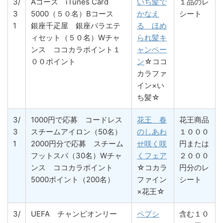
3/
Aコース iTunes Card
いち髪で
１品のレ
3
5000（５０名）Bコース
かなえ
シート
1
銀座千疋屋 銀座バラエテ
る ほめ
ィセット（５０名）Wチャ
られ髪キ
ンス ココカラポイント１
ャンペー
００ポイント
ン
☆ココ
カラファ
イン×い
ち髪☆
3/
1000円で応募 コードレス
花王 春
花王商品
3
スチームアイロン（50名）
のしあわ
１０００
1
2000円分で応募 スチーム
せ咲く咲
円または
フットスパ（30名）Wチャ
くフェア
２０００
ンス ココカラポイント
☆コカラ
円分のレ
5000ポイント（200名）
ファイン
シート
×花王☆
3/
UEFA チャンピオンリー
ペプシ
含む１０