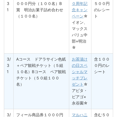
3
０００円分（１００名）B
０周年記
５００円
1
賞 明治お菓子詰め合わせ
念キャン
のレシー
（１００名）
ペーン
☆
ト
イオン、
マックス
バリュ中
部×明治
☆
3/
Aコース ドアラサイン色紙
お茶漬け
含１００
3
＋ペア観戦チケット（５組
の日スペ
０円のレ
1
１０名）Bコース ペア観戦
シャルマ
シート
チケット（５０組１００
ッチプレ
名）
ゼント
☆
アピタ・
ピアゴ×
永谷園☆
3/
フィール商品券１０００円
マルハニ
含む５０