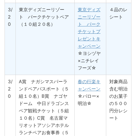
3/
東京ディズニーリゾー
東京ディズ
４品のレ
2
ト パークチケットペア
ニーリゾー
シート
0
（１０組２０名）
ト パーク
チケットプ
レゼントキ
ャンペーン
☆ヨシヅヤ
×ニチレイ
フーズ☆
3/
A賞 ナガシマスパーラ
春の行楽キ
対象商品
2
ンドペアパスポート（５
ャンペーン
含む明治
0
組１０名）B賞 ナゴヤ
☆バロー×
のお菓子
ドーム 中日ドラゴンス
明治☆
の５００
ペア観戦チケット（５組
円分レシ
１０名）C賞 名古屋マ
ート
リオットアソシアホテル
ランチペアお食事券（５