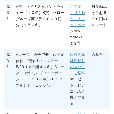
3/
A賞 マイナスイオンドライ
この春
対象商品
3
ヤー（１０名）B賞 バロー
１番のわ
を含む５
1
グループ商品券３０００円
たし！キ
００円の
分（１５０名）
ャンペー
レシート
ン
☆V・
drug×P
＆G☆
3/
Aコース 親子で楽しむ高家
田植え体
応募券
3
体験 日帰りバスツアー
験日帰り
1
5/20（２０組４０名）Bコー
バスツア
ス Uポイント/ユニコポイ
ーご招待
ント ３０００点/３０００
☆アピ
ポイント（１００名）
タ・ピア
ゴ×JA全
農とやま
☆