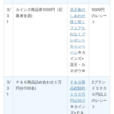
3/
カインズ商品券1000円（応
花王春の
5000円
3
募者全員)
しあわせ
のレシー
1
咲く咲く
ト
フェアも
れなくプ
レゼント
キャンペ
ーン
☆カ
インズ×
花王・カ
ネボウ☆
3/
Ｐ＆Ｇ商品詰め合わせ１万
Ｐ＆Ｇ商
2ブラン
3
円分(100名)
品総額約
ド２００
1
１００万
０円以上
円山分け
のレシー
☆カイン
ト
ズ×Ｐ＆