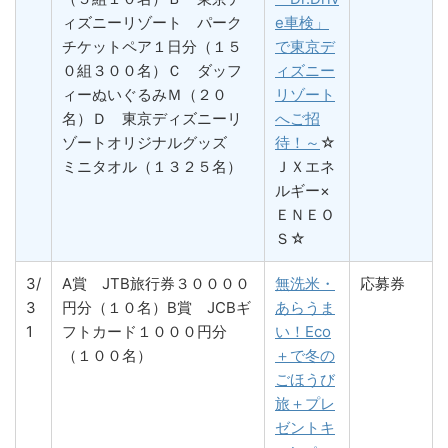
ィズニーリゾート パーク
e車検」
チケットペア１日分（１５
で東京デ
０組３００名）Ｃ ダッフ
ィズニー
ィーぬいぐるみＭ（２０
リゾート
名）Ｄ 東京ディズニーリ
へご招
ゾートオリジナルグッズ
待！～
☆
ミニタオル（１３２５名）
ＪＸエネ
ルギー×
ＥＮＥＯ
Ｓ☆
3/
A賞 JTB旅行券３００００
無洗米・
応募券
3
円分（１０名）B賞 JCBギ
あらうま
1
フトカード１０００円分
い！Eco
（１００名）
＋で冬の
ごほうび
旅＋プレ
ゼントキ