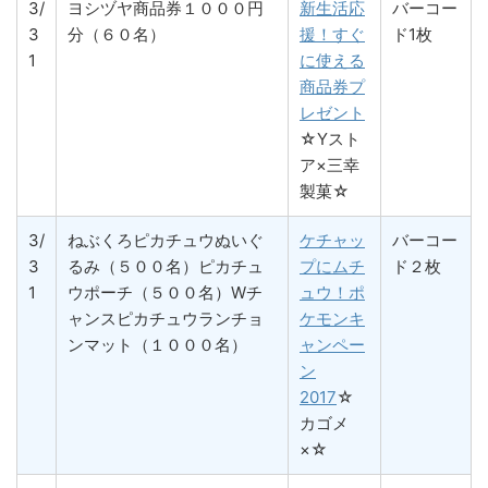
3/
ヨシヅヤ商品券１０００円
新生活応
バーコー
3
分（６０名）
援！すぐ
ド1枚
1
に使える
商品券プ
レゼント
☆Yスト
ア×三幸
製菓☆
3/
ねぶくろピカチュウぬいぐ
ケチャッ
バーコー
3
るみ（５００名）ピカチュ
プにムチ
ド２枚
1
ウポーチ（５００名）Wチ
ュウ！ポ
ャンスピカチュウランチョ
ケモンキ
ンマット（１０００名）
ャンペー
ン
2017
☆
カゴメ
×☆