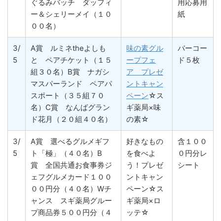
ぐるみバッチ ダッフィ
用応募用
ー＆シェリーメイ（１０
紙
００名）
3/
A賞 ルミネtheよしも
味の素グル
バーコー
5
と ペアチケット（１５
ープフェ
ド５枚
組３０名）B賞 ナガシ
ア プレゼ
マスパーランド ペアパ
ントキャン
スポート（３５組７０
ペーン
☆ス
名）C賞 なんばグラン
ギ薬局×味
ド花月（２０組４０名）
の素☆
3/
A賞 選べるグルメギフ
好きなもの
含１００
5
ト「極」（４０名）B
を食べよ
０円分レ
賞 全国共通お食事券ジ
う！プレゼ
シート
ェフグルメカード１００
ントキャン
００円分（４０名）Wチ
ペーン☆ス
ャンス スギ薬局グルー
ギ薬局×ロ
プ商品券５００円分（４
ッテ☆