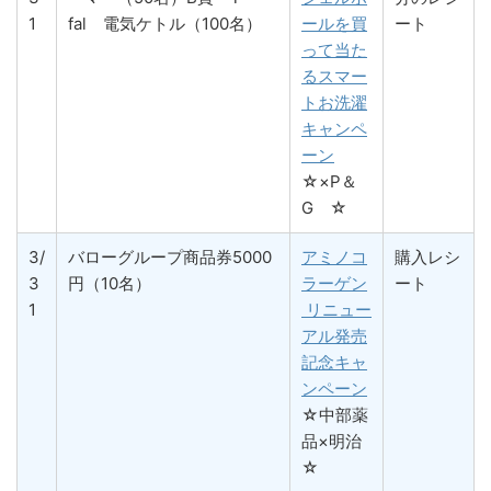
1
fal 電気ケトル（100名）
ールを買
ート
って当た
るスマー
トお洗濯
キャンペ
ーン
☆×P＆
G ☆
3/
バローグループ商品券5000
アミノコ
購入レシ
3
円（10名）
ラーゲン
ート
1
リニュー
アル発売
記念キャ
ンペーン
☆中部薬
品×明治
☆