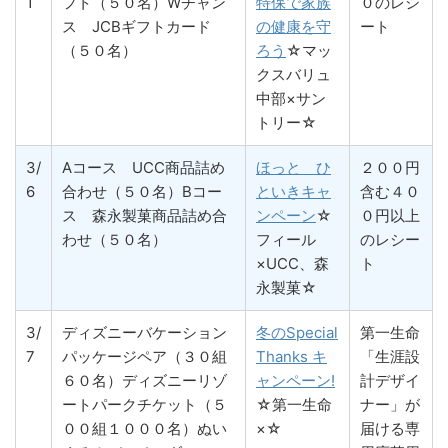
1
フト（５０名）Wチャン
特保で家族
０のレシ
ス JCBギフトカード
の健康を守
ート
（５０名）
ろう
☆マッ
クスバリュ
中部×サン
トリー☆
3/
Aコース UCC商品詰め
ほっと ひ
２００円
6
合わせ（５０名）Bコー
といきキャ
含む４０
ス 森永製菓商品詰め合
ンペーン
☆
０円以上
わせ（５０名）
フィール
のレシー
×UCC、森
ト
永製菓☆
3/
ディズニーバケーション
冬のSpecial
第一生命
7
パッケージペア（３０組
Thanks キ
「生涯設
６０名）ディズニーリゾ
ャンペーン!
計デザイ
ートパークチケット（５
☆第一生命
ナー」が
００組１０００名）ぬい
×☆
届ける専