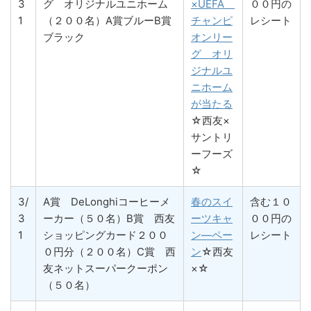
3
グ オリジナルユニホーム
×UEFA
００円の
1
（２００名）A賞ブルーB賞
チャンピ
レシート
ブラック
オンリー
グ オリ
ジナルユ
ニホーム
が当たる
☆西友×
サントリ
ーフーズ
☆
3/
A賞 DeLonghiコーヒーメ
春のスイ
含む１０
3
ーカー（５０名）B賞 西友
ーツキャ
００円の
1
ショッピングカード２００
ン―ペー
レシート
０円分（２００名）C賞 西
ン
☆西友
友ネットスーパークーポン
×☆
（５０名）