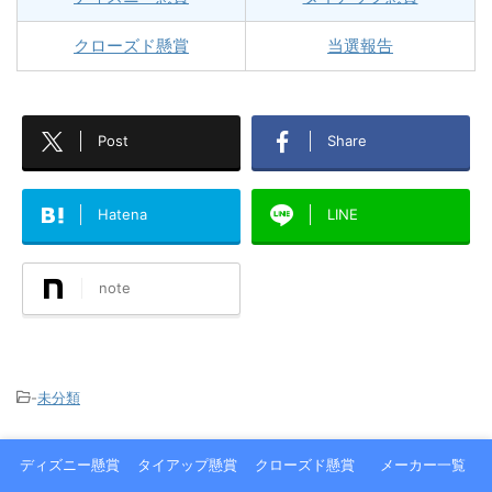
クローズド懸賞
当選報告
Post
Share
Hatena
LINE
note
-
未分類
ディズニー懸賞
タイアップ懸賞
クローズド懸賞
メーカー一覧