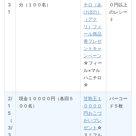
3
分（１００名）
チロ（あ
０円以上
1
けぼの）
のレシー
（アク
ト
リ）フィ
ール商品
券プレゼ
ントキャ
ンペーン
☆フィー
ル×マル
ハニチロ
☆
2/
現金１００００円（各回５
甘熟王１
バーコー
1
００名）
００００
ド５枚
5
円おこづ
（
かいプレ
3/
ゼント
☆
3
スミフル