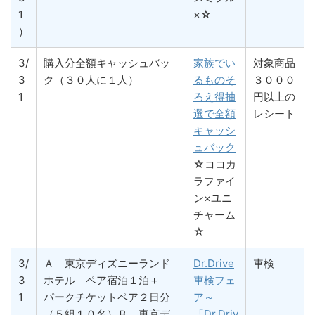
1
×☆
）
3/
購入分全額キャッシュバッ
家族でい
対象商品
3
ク（３０人に１人）
るものそ
３０００
1
ろえ得抽
円以上の
選で全額
レシート
キャッシ
ュバック
☆ココカ
ラファイ
ン×ユニ
チャーム
☆
3/
Ａ 東京ディズニーランド
Dr.Drive
車検
3
ホテル ペア宿泊１泊＋
車検フェ
1
パークチケットペア２日分
ア～
（５組１０名）Ｂ 東京デ
「Dr.Driv