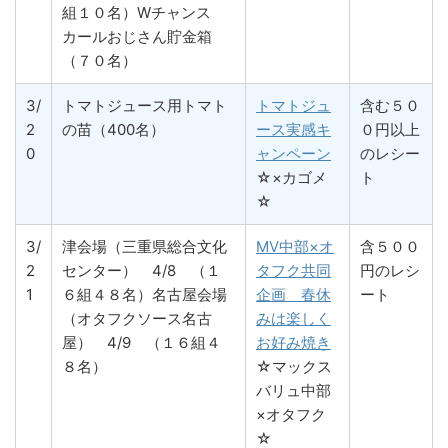
組１０名）Wチャンス
カールおじさん貯金箱
（７０名）
3/
トマトジュース用トマト
トマトジュ
含む５０
2
の苗（400名）
ース実感キ
０円以上
0
ャンペーン
のレシー
☆×カゴメ
ト
☆
3/
津会場（三重県総合文化
MV中部×オ
含５００
2
センター） 4/8 （１
タフク共同
円のレシ
1
６組４８名）名古屋会場
企画 春休
ート
（オタフクソース名古
みは楽しく
屋） 4/9 （１６組４
お好み焼き
８名）
☆マックス
バリュ中部
×オタフク
☆