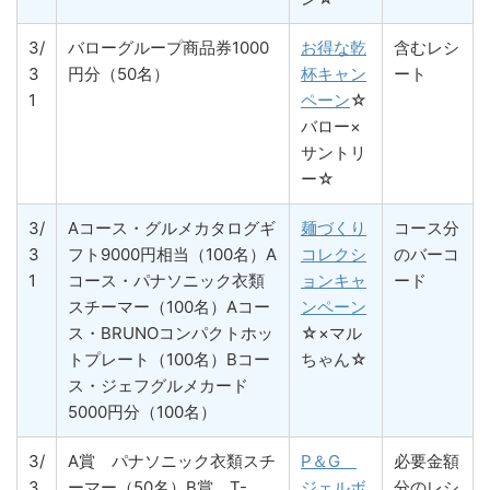
3/
バローグループ商品券1000
お得な乾
含むレシ
3
円分（50名）
杯キャン
ート
1
ペーン
☆
バロー×
サントリ
ー☆
3/
Aコース・グルメカタログギ
麺づくり
コース分
3
フト9000円相当（100名）A
コレクシ
のバーコ
1
コース・パナソニック衣類
ョンキャ
ード
スチーマー（100名）Aコー
ンペーン
ス・BRUNOコンパクトホッ
☆×マル
トプレート（100名）Bコー
ちゃん☆
ス・ジェフグルメカード
5000円分（100名）
3/
A賞 パナソニック衣類スチ
P＆G
必要金額
3
ーマー（50名）B賞 T-
ジェルボ
分のレシ