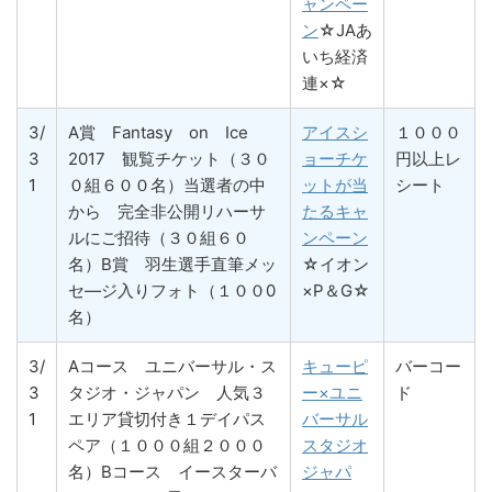
ャンペー
ン
☆JAあ
いち経済
連×☆
3/
A賞 Fantasy on Ice
アイスシ
１０００
3
2017 観覧チケット（３０
ョーチケ
円以上レ
1
０組６００名）当選者の中
ットが当
シート
から 完全非公開リハーサ
たるキャ
ルにご招待（３０組６０
ンペーン
名）B賞 羽生選手直筆メッ
☆イオン
セ―ジ入りフォト（１００0
×P＆G☆
名）
3/
Aコース ユニバーサル・ス
キューピ
バーコー
3
タジオ・ジャパン 人気３
ー×ユニ
ド
1
エリア貸切付き１デイパス
バーサル
ペア（１０００組２０００
スタジオ
名）Bコース イースターバ
ジャパ