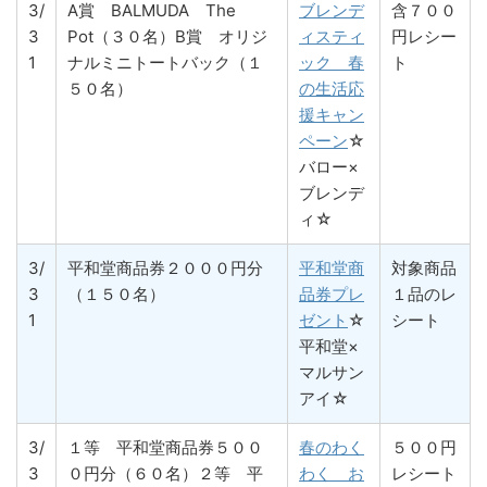
3/
A賞 BALMUDA The
ブレンデ
含７００
3
Pot（３０名）B賞 オリジ
ィスティ
円レシー
1
ナルミニトートバック（１
ック 春
ト
５０名）
の生活応
援キャン
ペーン
☆
バロー×
ブレンデ
ィ☆
3/
平和堂商品券２０００円分
平和堂商
対象商品
3
（１５０名）
品券プレ
１品のレ
1
ゼント
☆
シート
平和堂×
マルサン
アイ☆
3/
１等 平和堂商品券５００
春のわく
５００円
3
０円分（６０名）２等 平
わく お
レシート