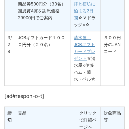
商品券500円分（30名）
拝と宿坊に
謝恩賞A賞を謝恩価格
泊まる2日
29900円でご案内
間
☆Ｖドラ
ッグ×☆
3/
JCBギフトカード１００
清水屋
３００円
2
０円分（２０名）
JCBギフト
分のJAN
8
カードプレ
コード
ゼント
☆清
水屋×伊藤
ハム・菊
水・ベル☆
[ad#respon-o-t]
締
賞品
クリック
対象商品
切
で詳細ペ
等
ージへ