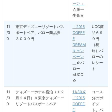
ーン 」
☆第一
生命☆
11
東京ディズニーリゾートパス
「2015
UCC商
/3
ポートペア、バロー商品券
COFFE
品６９
0
３０００円
E
０円
DREAM
（税
キャン
込）バ
ペーン
ローの
」
☆バ
レシー
ロー
ト
×UCC
☆
11
ディズニーホテル宿泊（１２
11/30〆
コース
/3
月２４日）＆東京ディズニー
「2015
分のポ
0
リゾートパスポートペア
COFFE
イン
E
ト、バ