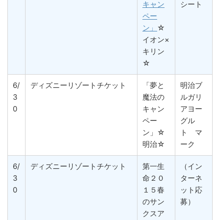
キャン
シート
ペー
ン」
☆
イオン×
キリン
☆
6/
ディズニーリゾートチケット
「夢と
明治ブ
3
魔法の
ルガリ
0
キャン
アヨー
ペー
グル
ン」☆
ト マ
明治☆
ーク
6/
ディズニーリゾートチケット
第一生
（イン
3
命２０
ターネ
0
１５春
ット応
のサン
募）
クスア