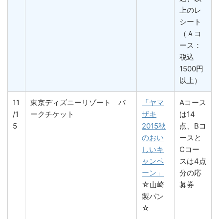
上のレ
シート
（Ａコ
ース：
税込
1500円
以上）
11
東京ディズニーリゾート パ
「ヤマ
Aコース
/1
ークチケット
ザキ
は14
5
2015秋
点、Bコ
のおい
ースと
しいキ
Cコー
ャンペ
スは4点
ーン」
分の応
☆山崎
募券
製パン
☆