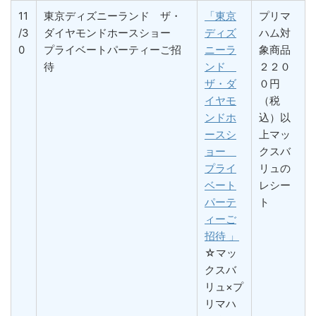
11
東京ディズニーランド ザ・
「東京
プリマ
/3
ダイヤモンドホースショー
ディズ
ハム対
0
プライベートパーティーご招
ニーラ
象商品
待
ンド
２２０
ザ・ダ
０円
イヤモ
（税
ンドホ
込）以
ースシ
上マッ
ョー
クスバ
プライ
リュの
ベート
レシー
パーテ
ト
ィーご
招待 」
☆マッ
クスバ
リュ×プ
リマハ