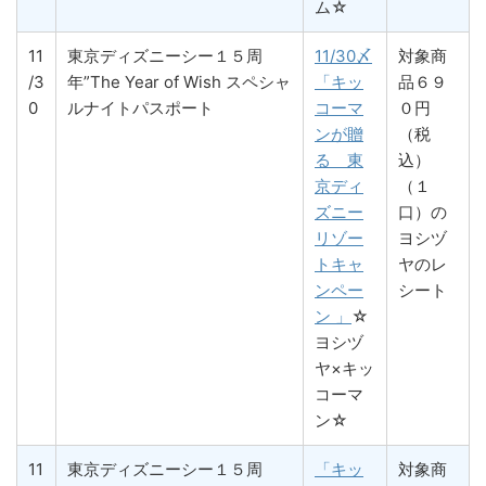
ム☆
11
東京ディズニーシー１５周
11/30〆
対象商
/3
年”The Year of Wish スペシャ
「キッ
品６９
0
ルナイトパスポート
コーマ
０円
ンが贈
（税
る 東
込）
京ディ
（１
ズニー
口）の
リゾー
ヨシヅ
トキャ
ヤのレ
ンペー
シート
ン 」
☆
ヨシヅ
ヤ×キッ
コーマ
ン☆
11
東京ディズニーシー１５周
「キッ
対象商