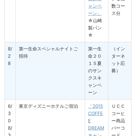
ャンペ
数コー
ーン」
ス分
☆山崎
製パン
☆
8/
第一生命スペシャルナイトご
第一生
（イン
2
招待
命２０
ターネ
8
１５夏
ット応
のサン
募）
クスキ
ャンペ
ーン
6/
東京ディズニーホテルご宿泊
「2015
ＵＣＣ
3
COFFE
コーヒ
0
E
ー商品
8/
DREAM
バーコ
3
キャン
ード、