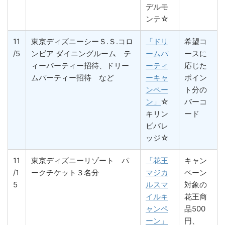
デルモ
ンテ☆
11
東京ディズニーシーＳ.Ｓ.コロ
「ドリ
希望コ
/5
ンビア ダイニングルーム テ
ームパ
ースに
ィーパーティー招待、ドリー
ーティ
応じた
ムパーティー招待 など
ーキャ
ポイン
ンペー
ト分の
ン」
☆
バーコ
キリン
ード
ビバレ
ッジ☆
11
東京ディズニーリゾート パ
「花王
キャン
/1
ークチケット３名分
マジカ
ペーン
5
ルスマ
対象の
イルキ
花王商
ャンペ
品500
ーン」
円、