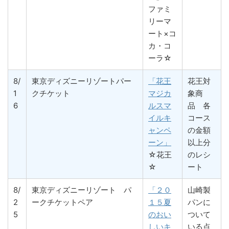
ファミ
リーマ
ート×コ
カ・コ
ーラ☆
8/
東京ディズニーリゾートパー
「花王
花王対
1
クチケット
マジカ
象商
6
ルスマ
品 各
イルキ
コース
ャンペ
の金額
ーン」
以上分
☆花王
のレシ
☆
ート
8/
東京ディズニーリゾート パ
「２０
山崎製
2
ークチケットペア
１５夏
パンに
5
のおい
ついて
しいキ
いる点