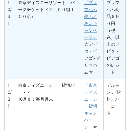
1
東京ディズニーリゾート パ
「プリ
プリマ
0/
ークチケットペア（５０組１
マハム
ハム商
3
００名）
夢ふれ
品６９
1
あいキ
０円
ャンペ
（税
ーン」
込）以
☆アピ
上のア
タ・ピ
ピタ・
アゴ×プ
ピアゴ
リマハ
のレシ
ム☆
ート
1
東京ディズニーシー 貸切パ
「東京
デルモ
0/
ーティー
ディズ
ンテ(飲
3
10月まで毎月月末
ニーシ
料）バ
1
ー貸切
ーコー
キャン
ド
ペー
ン」
☆