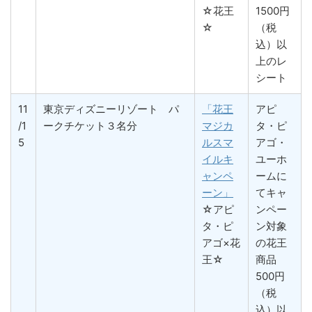
☆花王
1500円
☆
（税
込）以
上のレ
シート
11
東京ディズニーリゾート パ
「花王
アピ
/1
ークチケット３名分
マジカ
タ・ピ
5
ルスマ
アゴ・
イルキ
ユーホ
ャンペ
ームに
ーン」
てキャ
☆アピ
ンペー
タ・ピ
ン対象
アゴ×花
の花王
王☆
商品
500円
（税
込）以