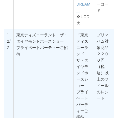
DREAM
ーコー
」
ド
☆UCC
☆
1
東京ディズニーランド ザ・
「東京
プリマ
2/
ダイヤモンドホースショー
ディズ
ハム対
7
プライベートパーティーご招
ニーラ
象商品
待
ンド
２２０
ザ・ダ
０円
イヤモ
（税
ンドホ
込）以
ースシ
上のフ
ョー
ィール
プライ
のレシ
ベート
ート
パーテ
ィーご
招待 」