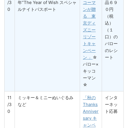
/3
年”The Year of Wish スペシャ
コーマ
品６９
0
ルナイトパスポート
ンが贈
０円
る 東
（税
京ディ
込）
ズニー
（１
リゾー
口）の
トキャ
バロー
ンペー
のレシ
ン 」
☆
ート
バロー×
キッコ
ーマン
☆
11
ミッキー＆ミニーぬいぐるみ
「秋の
インタ
/3
など
Thanks
ーネッ
0
Anniver
ト応募
sary キ
ャンペ