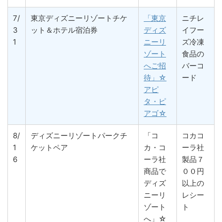
7/
東京ディズニーリゾートチケ
「東京
ニチレ
3
ット＆ホテル宿泊券
ディズ
イフー
1
ニーリ
ズ冷凍
ゾート
食品の
へご招
バーコ
待」☆
ード
アピ
タ・ピ
アゴ☆
8/
ディズニーリゾートパークチ
「コ
コカコ
1
ケットペア
カ・コ
ーラ社
6
ーラ社
製品７
商品で
００円
ディズ
以上の
ニーリ
レシー
ゾート
ト
へ」☆