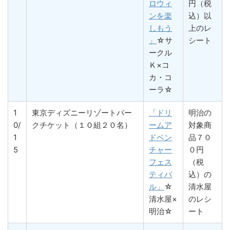
ロウィ
円（税
ンを楽
込）以
しもう
上のレ
」
☆サ
シート
ークル
Ｋ×コ
カ・コ
ーラ☆
1
東京ディズニーリゾートパー
「ドリ
明治の
0/
クチケット（１０組２０名）
ームア
対象商
1
ドベン
品７０
5
チャー
０円
フェス
（税
ティバ
込）の
ル」
☆
清水屋
清水屋×
のレシ
明治☆
ート