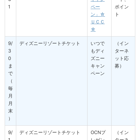
1
ペー
ポイン
ン」☆
ト
ＵＣＣ
☆
9/
ディズニーリゾートチケット
いつで
（イン
3
もディ
ターネ
0
ズニー
ット応
ま
キャン
募）
で
ペーン
（
毎
月
月
末
）
9/
ディズニーリゾートチケット
OCNプ
（イン
1
レゼン
ターネ