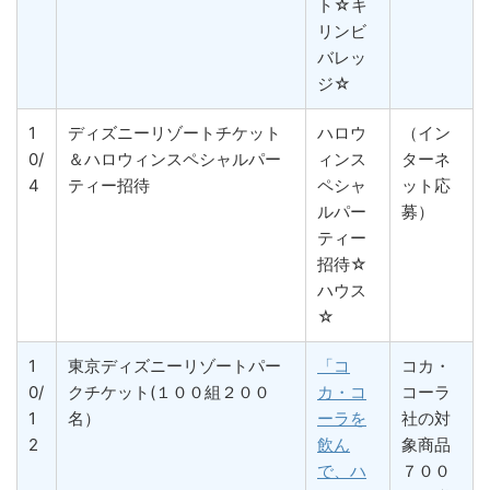
ト☆キ
リンビ
バレッ
ジ☆
1
ディズニーリゾートチケット
ハロウ
（イン
0/
＆ハロウィンスペシャルパー
ィンス
ターネ
4
ティー招待
ペシャ
ット応
ルパー
募）
ティー
招待☆
ハウス
☆
1
東京ディズニーリゾートパー
「コ
コカ・
0/
クチケット(１００組２００
カ・コ
コーラ
1
名）
ーラを
社の対
2
飲ん
象商品
で、ハ
７００