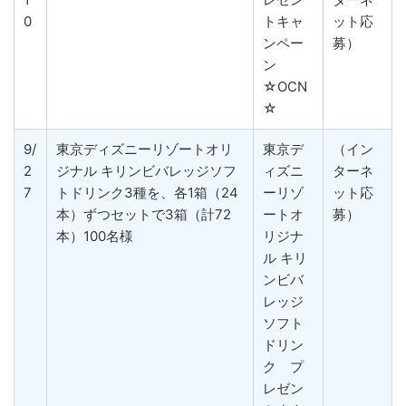
0
トキャ
ット応
ンペー
募）
ン
☆OCN
☆
9/
東京ディズニーリゾートオリ
東京デ
（イン
2
ジナル キリンビバレッジソフ
ィズニ
ターネ
7
トドリンク3種を、各1箱（24
ーリゾ
ット応
本）ずつセットで3箱（計72
ートオ
募）
本）100名様
リジナ
ル キリ
ンビバ
レッジ
ソフト
ドリン
ク プ
レゼン