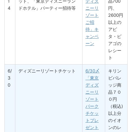
1
ット、「東京ディズニーラン
ディズ
品700
4
ドホテル」パーティー招待等
ニーリ
円、
ゾート
2600円
ご招
以上の
待」キ
アピ
ャンペ
タ・ピ
ーン
アゴの
レシー
ト
6/
ディズニーリゾートチケット
6/30〆
キリン
3
「東京
ビバレ
0
ディズ
ッジ商
ニーリ
品７０
ゾート
０円
パーク
（税込)
チケッ
以上分
トプレ
のイオ
ゼント
ンのレ