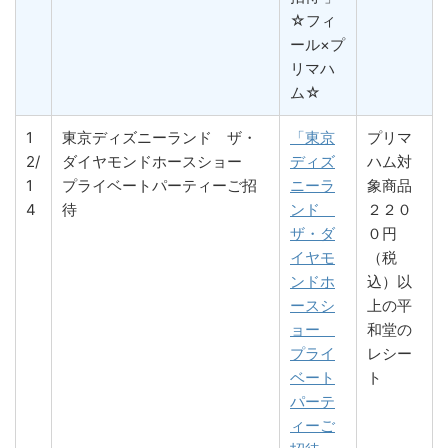
☆フィ
ール×プ
リマハ
ム☆
1
東京ディズニーランド ザ・
「東京
プリマ
2/
ダイヤモンドホースショー
ディズ
ハム対
1
プライベートパーティーご招
ニーラ
象商品
4
待
ンド
２２０
ザ・ダ
０円
イヤモ
（税
ンドホ
込）以
ースシ
上の平
ョー
和堂の
プライ
レシー
ベート
ト
パーテ
ィーご