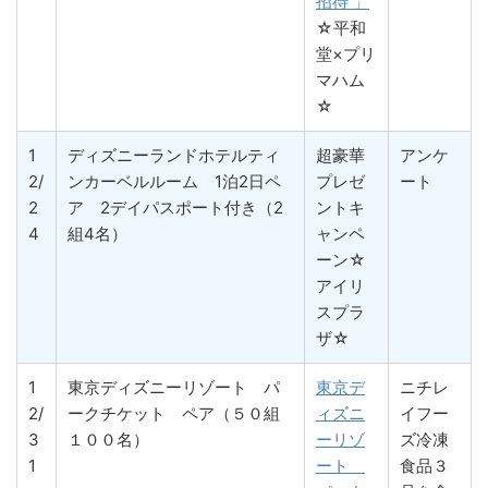
招待 」
☆平和
堂×プリ
マハム
☆
1
ディズニーランドホテルティ
超豪華
アンケ
2/
ンカーベルルーム 1泊2日ペ
プレゼ
ート
2
ア 2デイパスポート付き（2
ントキ
4
組4名）
ャンペ
ーン☆
アイリ
スプラ
ザ☆
1
東京ディズニーリゾート パ
東京デ
ニチレ
2/
ークチケット ペア（５０組
ィズニ
イフー
3
１００名）
ーリゾ
ズ冷凍
1
ート
食品３