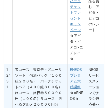
パーク
品を含
チケッ
む ア
トプレ
ピタ・
ゼント
ピアゴ
キャン
のレシ
ペーン
ート
☆アピ
タ・ピ
アゴ×ニ
チレイ
☆
1
遊コース 東京ディズニーリ
ENEOS
NEOS
2/
ゾート 宿泊パック（１００
プレミ
サービ
3
組２００名） パークチケッ
アム大
スステ
1
トペア（４００組８００名）
感謝祭
ーショ
旅コース 旅行券５００００
☆×ENE
ンでチ
円（１００名）食コース 選
OS☆
ラシ兼
べるグルメ２００００円分
応募ハ