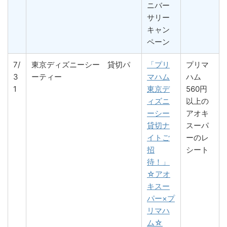
ニバー
サリー
キャン
ペーン
7/
東京ディズニーシー 貸切パ
「プリ
プリマ
3
ーティー
マハム
ハム
1
東京デ
560円
ィズニ
以上の
ーシー
アオキ
貸切ナ
スーパ
イトご
ーのレ
招
シート
待！」
☆アオ
キスー
パー×プ
リマハ
ム☆